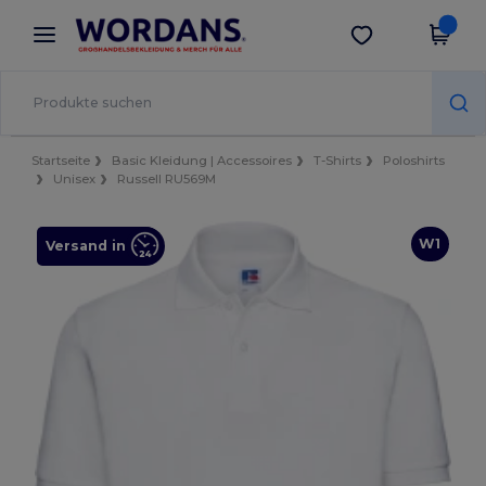
×
Wordans App
App holen
Bessere Preise in der App!
Startseite
Basic Kleidung | Accessoires
T-Shirts
Poloshirts
Unisex
Russell RU569M
W1
Versand in