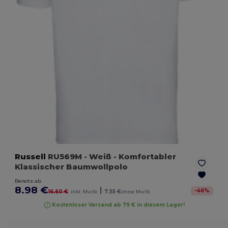
Russell
RU569M
- Weiß
- Komfortabler
Klassischer Baumwollpolo
Bereits ab
8.98 €
|
-
46
%
16.60 €
inkl. MwSt
7.55 €
ohne MwSt
Kostenloser Versand ab 79 € in diesem Lager!