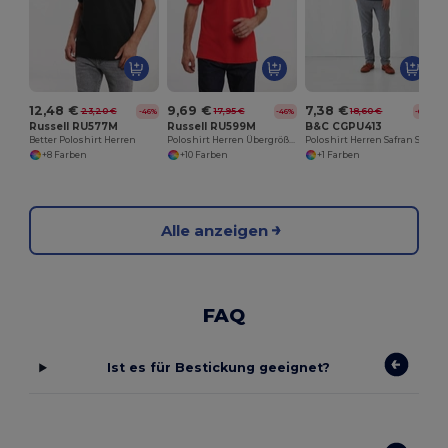
12,48 €
9,69 €
7,38 €
23,20 €
17,95 €
18,60 €
-46%
-46%
-60%
Russell RU577M
Russell RU599M
B&C CGPU413
Better Poloshirt Herren
Poloshirt Herren Übergrößen
Poloshirt Herren Safran Sport
+8 Farben
+10 Farben
+1 Farben
Alle anzeigen
FAQ
Ist es für Bestickung geeignet?