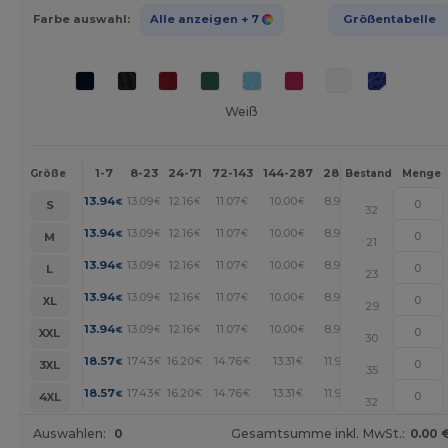
Farbe auswahl:
Alle anzeigen
+ 7
Größentabelle
Weiß
1-7
8-23
24-71
72-143
144-287
288 +
Mehr
Größe
Bestand
Menge
+
13.94
13.09
12.16
11.07
10.00
8.98
€
€
€
€
€
€
S
32
+
13.94
13.09
12.16
11.07
10.00
8.98
€
€
€
€
€
€
M
21
+
13.94
13.09
12.16
11.07
10.00
8.98
€
€
€
€
€
€
L
23
+
13.94
13.09
12.16
11.07
10.00
8.98
€
€
€
€
€
€
XL
29
+
13.94
13.09
12.16
11.07
10.00
8.98
€
€
€
€
€
€
XXL
30
+
18.57
17.43
16.20
14.76
13.31
11.97
€
€
€
€
€
€
3XL
35
+
18.57
17.43
16.20
14.76
13.31
11.97
€
€
€
€
€
€
4XL
32
Auswahlen:
0
Gesamtsumme inkl. MwSt.:
0.00 