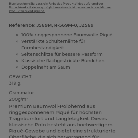
Bitte beachten Sie, dass die Farbe des Produktbildes aufgrund der
Bildschirmkalibrierung möglicherweise nicht genau der tatsächlichen
Produktfarbe entspricht.
Reference: J569M, R-569M-0, JZ569
100% ringgesponnene
Baumwolle
Piqué
Verstärkte Schulternähte für
Formbeständigkeit
Seitenschlitze für bessere Passform
Klassische flachgestrickte Bündchen
Doppelnaht am Saum
GEWICHT
319 g.
Grammatur
200g/m²
Premium Baumwoll-Polohemd aus
ringgesponnenem Piqué für höchsten
Tragekomfort und Langlebigkeit. Dieses
klassische Polo besteht aus hochwertigem
Piqué-Gewebe und bietet eine strukturierte
Oberfläche, die sich hervorragend für