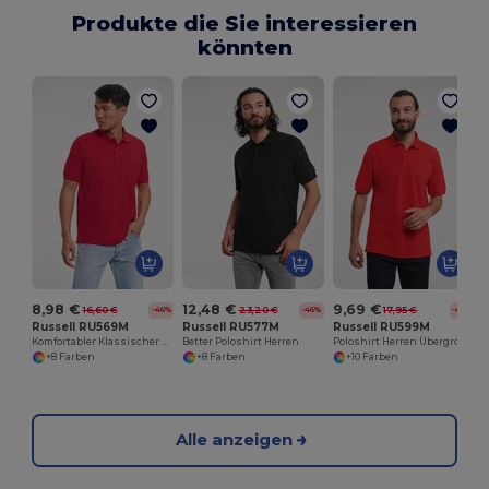
Produkte die Sie interessieren
könnten
8,98 €
12,48 €
9,69 €
16,60 €
23,20 €
17,95 €
-46%
-46%
-46%
Russell RU569M
Russell RU577M
Russell RU599M
Komfortabler Klassischer Baumwollpolo
Better Poloshirt Herren
Poloshirt Herren Übergrößen
+8 Farben
+8 Farben
+10 Farben
Alle anzeigen