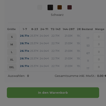
Schwarz
1-7
8-23
24-71
72-143
144-287
288 +
Mehr
Größe
Bestand
Menge
+
26.71
25.37
24.04
22.71
21.03
19.37
€
€
€
€
€
€
S
17
+
26.71
25.37
24.04
22.71
21.03
19.37
€
€
€
€
€
€
M
53
+
26.71
25.37
24.04
22.71
21.03
19.37
€
€
€
€
€
€
L
67
+
26.71
25.37
24.04
22.71
21.03
19.37
€
€
€
€
€
€
XL
11
+
26.71
25.37
24.04
22.71
21.03
19.37
€
€
€
€
€
€
XXL
17
Auswahlen:
0
Gesamtsumme inkl. MwSt.:
0.00 
In den Warenkorb
Jetzt konfigurieren!