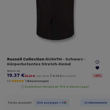
Russell Collection
RU947M
- Schwarz
-
Körperbetontes Stretch-Hemd
Bereits ab
19.37 €
|
-
45
%
35.20 €
inkl. MwSt
16.28 €
ohne MwSt
5.0
1 Bewertungen
Kostenloser Versand ab 79 € in diesem Lager!
Farbe auswahl:
Alle anzeigen
+ 3
Größentabelle