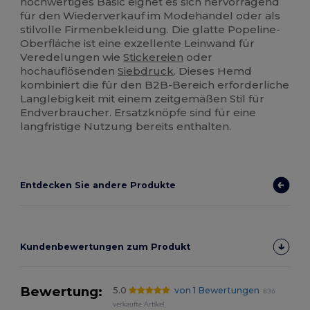
hochwertiges Basic eignet es sich hervorragend
für den Wiederverkauf im Modehandel oder als
stilvolle Firmenbekleidung. Die glatte Popeline-
Oberfläche ist eine exzellente Leinwand für
Veredelungen wie
Stickereien
oder
hochauflösenden
Siebdruck
. Dieses Hemd
kombiniert die für den B2B-Bereich erforderliche
Langlebigkeit mit einem zeitgemäßen Stil für
Endverbraucher. Ersatzknöpfe sind für eine
langfristige Nutzung bereits enthalten.
Entdecken Sie andere Produkte
Kundenbewertungen zum Produkt
Bewertung:
5.0
von 1 Bewertungen
836
verkaufte Artikel