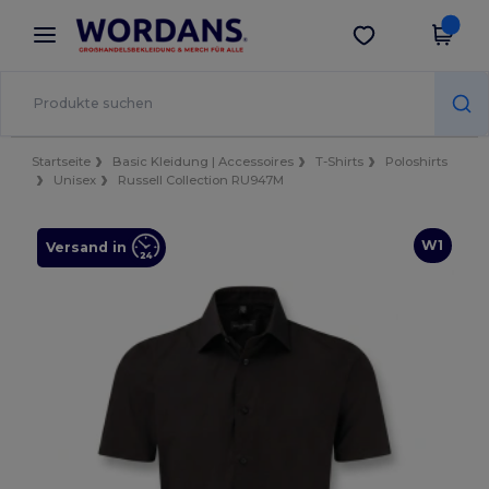
×
Wordans App
App holen
Bessere Preise in der App!
Startseite
Basic Kleidung | Accessoires
T-Shirts
Poloshirts
Unisex
Russell Collection RU947M
W1
Versand in