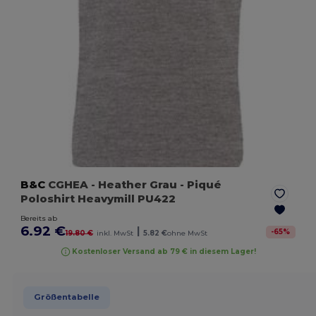
B&C
CGHEA
- Heather Grau
- Piqué
Poloshirt Heavymill PU422
Bereits ab
6.92 €
|
-
65
%
19.80 €
inkl. MwSt
5.82 €
ohne MwSt
Kostenloser Versand ab 79 € in diesem Lager!
Größentabelle