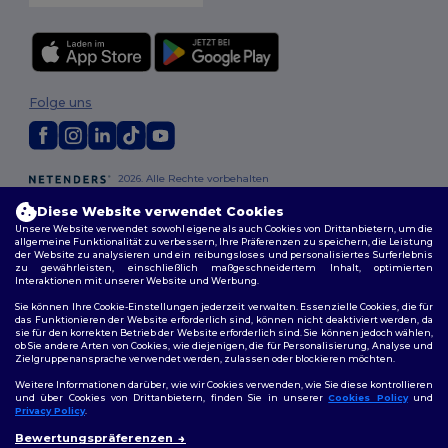
Folge uns
2026. Alle Rechte vorbehalten
Allgemeine Geschäftsbedingungen
|
Personalisierungsrichtlinien
|
Diese Website verwendet Cookies
Datenschutzbestimmungen
|
Cookie-Richtlinie
|
Site Map
Unsere Website verwendet sowohl eigene als auch Cookies von Drittanbietern, um die
allgemeine Funktionalität zu verbessern, Ihre Präferenzen zu speichern, die Leistung
der Website zu analysieren und ein reibungsloses und personalisiertes Surferlebnis
Berlin
|
Hamburg
|
München
|
Köln
|
Frankfurt
|
Essen
|
Dortmund
|
zu gewährleisten, einschließlich maßgeschneidertem Inhalt, optimierten
Stuttgart
|
Düsseldorf
|
Bremen
Interaktionen mit unserer Website und Werbung.
Sie können Ihre Cookie-Einstellungen jederzeit verwalten. Essenzielle Cookies, die für
das Funktionieren der Website erforderlich sind, können nicht deaktiviert werden, da
sie für den korrekten Betrieb der Website erforderlich sind. Sie können jedoch wählen,
ob Sie andere Arten von Cookies, wie diejenigen, die für Personalisierung, Analyse und
Zielgruppenansprache verwendet werden, zulassen oder blockieren möchten.
Weitere Informationen darüber, wie wir Cookies verwenden, wie Sie diese kontrollieren
und über Cookies von Drittanbietern, finden Sie in unserer
Cookies Policy
und
Privacy Policy
.
👋
Hallo
Bewertungspräferenzen
Wenn Sie Fragen oder