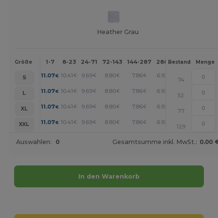
Heather Grau
1-7
8-23
24-71
72-143
144-287
288 +
Mehr
Größe
Bestand
Menge
+
11.07
10.41
9.69
8.80
7.86
6.92
€
€
€
€
€
€
S
74
+
11.07
10.41
9.69
8.80
7.86
6.92
€
€
€
€
€
€
L
52
+
11.07
10.41
9.69
8.80
7.86
6.92
€
€
€
€
€
€
XL
77
+
11.07
10.41
9.69
8.80
7.86
6.92
€
€
€
€
€
€
XXL
129
Auswahlen:
0
Gesamtsumme inkl. MwSt.:
0.00 
In den Warenkorb
Jetzt konfigurieren!