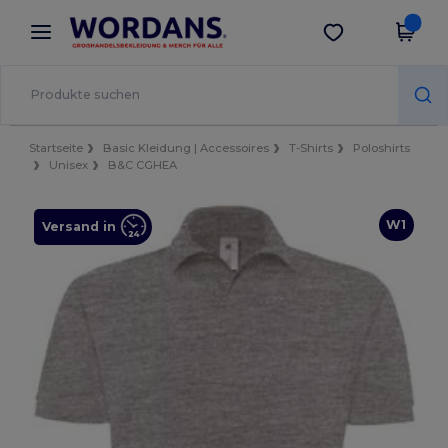
×
Wordans App
App holen
Bessere Preise in der App!
Startseite
Basic Kleidung | Accessoires
T-Shirts
Poloshirts
Unisex
B&C CGHEA
W1
Versand in