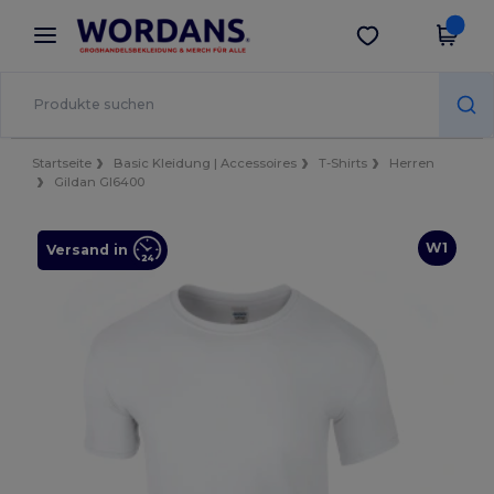
×
Wordans App
App holen
Bessere Preise in der App!
Startseite
Basic Kleidung | Accessoires
T-Shirts
Herren
Gildan GI6400
W1
Versand in