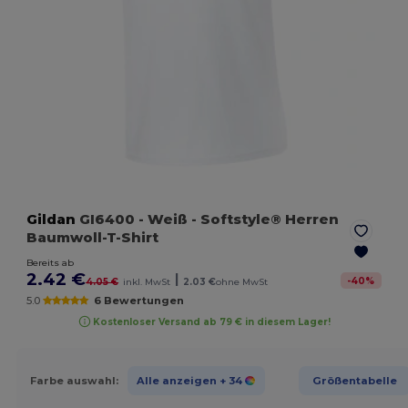
Gildan
GI6400
- Weiß
- Softstyle® Herren
Baumwoll-T-Shirt
Bereits ab
2.42 €
|
-
40
%
4.05 €
inkl. MwSt
2.03 €
ohne MwSt
5.0
6 Bewertungen
Kostenloser Versand ab 79 € in diesem Lager!
Farbe auswahl:
Alle anzeigen
+ 34
Größentabelle