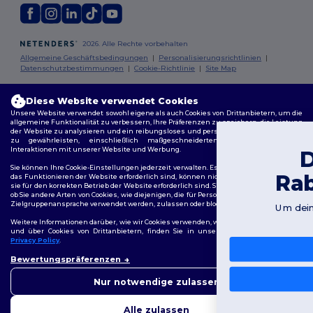
2026. Alle Rechte vorbehalten
Allgemeine Geschäftsbedingungen
|
Personalisierungsrichtlinien
|
Datenschutzbestimmungen
|
Cookie-Richtlinie
|
Site Map
Berlin
|
Hamburg
|
München
|
Köln
|
Frankfurt
|
Essen
|
Dortmund
|
Diese Website verwendet Cookies
Stuttgart
|
Düsseldorf
|
Bremen
Unsere Website verwendet sowohl eigene als auch Cookies von Drittanbietern, um die
allgemeine Funktionalität zu verbessern, Ihre Präferenzen zu speichern, die Leistung
der Website zu analysieren und ein reibungsloses und personalisiertes Surferlebnis
zu gewährleisten, einschließlich maßgeschneidertem Inhalt, optimierten
Interaktionen mit unserer Website und Werbung.
Du hast 10€
Sie können Ihre Cookie-Einstellungen jederzeit verwalten. Essenzielle Cookies, die für
Rabatt erhalten!
das Funktionieren der Website erforderlich sind, können nicht deaktiviert werden, da
sie für den korrekten Betrieb der Website erforderlich sind. Sie können jedoch wählen,
ob Sie andere Arten von Cookies, wie diejenigen, die für Personalisierung, Analyse und
Zielgruppenansprache verwendet werden, zulassen oder blockieren möchten.
Um deinen Rabatt zu sichern, sag uns:
Für wen kaufst du ein?
Weitere Informationen darüber, wie wir Cookies verwenden, wie Sie diese kontrollieren
und über Cookies von Drittanbietern, finden Sie in unserer
Cookies Policy
und
Privacy Policy
.
Privat
👋
Hallo
Bewertungspräferenzen
Wenn Sie Fragen oder
Bedenken haben, können Sie
Unternehmen
Nur notwendige zulassen
uns jederzeit kontaktieren.
Unser Chatbot ist hier, um
Nein, danke
Alle zulassen
Ihnen zu helfen.