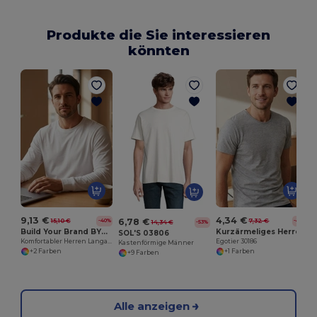
Produkte die Sie interessieren
könnten
9,13 €
4,34 €
6,78 €
15,10 €
7,32 €
-40%
-41%
14,34 €
-53%
Build Your Brand BY091
Kurzärmeliges Herren-T-Shirt aus gekämmter Baumwolle
SOL'S 03806
Komfortabler Herren Langarmshirt Klassiker
Egotier 30186
Kastenförmige Männer
+2 Farben
+1 Farben
+9 Farben
Alle anzeigen