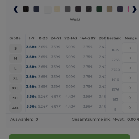
Weiß
1-7
8-23
24-71
72-143
144-287
288 +
Mehr
Größe
Bestand
Menge
+
3.88
3.65
3.39
3.09
2.75
2.42
€
€
€
€
€
€
S
1635
+
3.88
3.65
3.39
3.09
2.75
2.42
€
€
€
€
€
€
M
2255
+
3.88
3.65
3.39
3.09
2.75
2.42
€
€
€
€
€
€
L
2740
+
3.88
3.65
3.39
3.09
2.75
2.42
€
€
€
€
€
€
XL
1416
+
3.88
3.65
3.39
3.09
2.75
2.42
€
€
€
€
€
€
XXL
1376
+
5.56
5.24
4.87
4.43
3.96
3.48
€
€
€
€
€
€
3XL
163
+
5.56
5.24
4.87
4.43
3.96
3.48
€
€
€
€
€
€
4XL
8
Auswahlen:
0
Gesamtsumme inkl. MwSt.:
0.00 