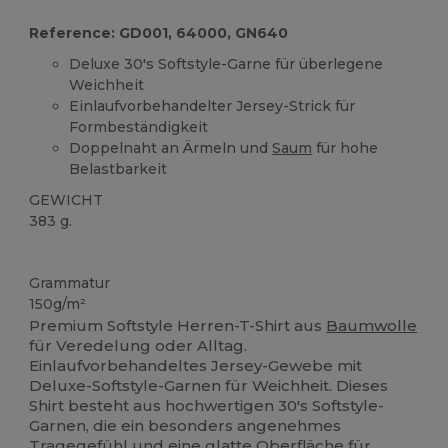
Reference: GD001, 64000, GN640
Deluxe 30's Softstyle-Garne für überlegene
Weichheit
Einlaufvorbehandelter Jersey-Strick für
Formbeständigkeit
Doppelnaht an Ärmeln und
Saum
für hohe
Belastbarkeit
GEWICHT
383 g.
Hoher Bestand
Grammatur
150g/m²
Premium Softstyle Herren-T-Shirt aus
Baumwolle
für Veredelung oder Alltag.
Einlaufvorbehandeltes Jersey-Gewebe mit
Deluxe-Softstyle-Garnen für Weichheit. Dieses
Shirt besteht aus hochwertigen 30's Softstyle-
Garnen, die ein besonders angenehmes
Tragegefühl und eine glatte Oberfläche für