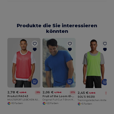
Produkte die Sie interessieren
könnten
S
2,78 €
2,06 €
2,45 €
4,56 €
4,79 €
-39%
-57%
4,18 €
-41%
ProAct PA043
Fruit of the Loom 61-082-0
SOL'S 90210
MULTISPORT LEIBCHEN AUS LEICHTEM NETZGEWEBE
Original Full Cut T-Shirt Herren
Trainingsleibchen Anfield
+10 Farben
+22 Farben
+5 Farben