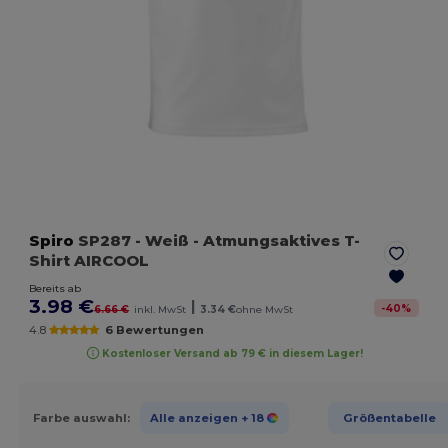
Spiro
SP287
- Weiß
- Atmungsaktives T-
Shirt AIRCOOL
Bereits ab
3.98 €
|
-
40
%
6.66 €
inkl. MwSt
3.34 €
ohne MwSt
4.8
6 Bewertungen
Kostenloser Versand ab 79 € in diesem Lager!
Farbe auswahl:
Alle anzeigen
+ 18
Größentabelle