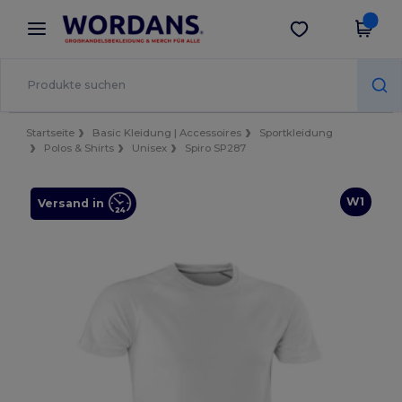
×
Wordans App
App holen
Bessere Preise in der App!
Startseite
Basic Kleidung | Accessoires
Sportkleidung
Polos & Shirts
Unisex
Spiro SP287
W1
Versand in