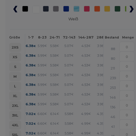
Weiß
1-7
8-23
24-71
72-143
144-287
288 +
Mehr
Größe
Bestand
Menge
+
6.38
5.99
5.58
5.07
4.53
3.98
€
€
€
€
€
€
2XS
88
+
6.38
5.99
5.58
5.07
4.53
3.98
€
€
€
€
€
€
XS
80
+
6.38
5.99
5.58
5.07
4.53
3.98
€
€
€
€
€
€
S
211
+
6.38
5.99
5.58
5.07
4.53
3.98
€
€
€
€
€
€
M
239
+
6.38
5.99
5.58
5.07
4.53
3.98
€
€
€
€
€
€
L
253
+
6.38
5.99
5.58
5.07
4.53
3.98
€
€
€
€
€
€
XL
146
+
6.38
5.99
5.58
5.07
4.53
3.98
€
€
€
€
€
€
2XL
136
+
7.02
6.60
6.14
5.58
4.99
4.39
€
€
€
€
€
€
3XL
46
+
7.02
6.60
6.14
5.58
4.99
4.39
€
€
€
€
€
€
4XL
41
+
7.02
6.60
6.14
5.58
4.99
4.39
€
€
€
€
€
€
5XL