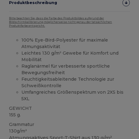
Produktbeschreibung
Bitte beachten Sie, dass die Farbe des Produktbildes aufgrund der
Bildschirmkalibrierung möglicherweise nicht genau der tatsächlichen
Produktfarbe entspricht.
100% Eye-Bird-Polyester für maximale
Atmungsaktivität
Leichtes 130 g/m² Gewebe für Komfort und
Mobilität
Raglanärmel für verbesserte sportliche
Bewegungsfreiheit
Feuchtigkeitsableitende Technologie zur
Schweißkontrolle
Umfangreiches Größenspektrum von 2XS bis
5XL
GEWICHT
155 g.
Grammatur
130g/m²
Atmungsaktives Sport-T-Shirt aus 130 g/m²