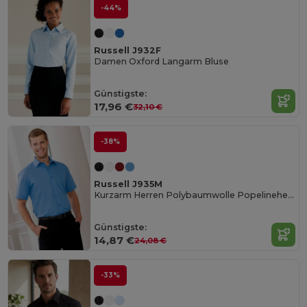
-44%
Russell J932F
Damen Oxford Langarm Bluse
Günstigste:
17,96 €
32,10 €
-38%
Russell J935M
Kurzarm Herren Polybaumwolle Popelinehemd
Günstigste:
14,87 €
24,08 €
-33%