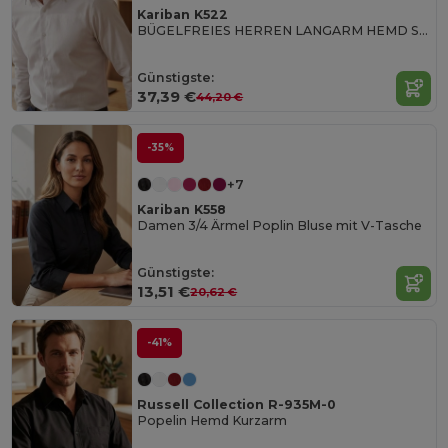
Kariban K522
BÜGELFREIES HERREN LANGARM HEMD SUPREME
Günstigste:
37,39 €
44,20 €
-35%
+7
Kariban K558
Damen 3/4 Ärmel Poplin Bluse mit V-Tasche
Günstigste:
13,51 €
20,62 €
-41%
Russell Collection R-935M-0
Popelin Hemd Kurzarm