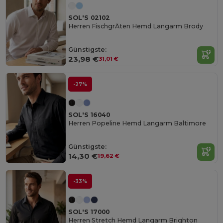
SOL'S 02102
Herren FischgrÄten Hemd Langarm Brody
Günstigste:
23,98 €
31,01 €
-27%
SOL'S 16040
Herren Popeline Hemd Langarm Baltimore
Günstigste:
14,30 €
19,62 €
-33%
SOL'S 17000
Herren Stretch Hemd Langarm Brighton