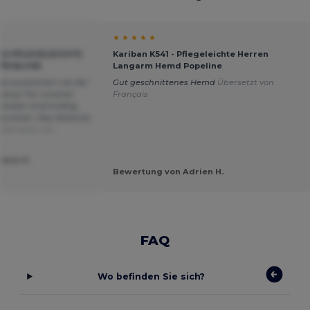
★ ★ ★ ★ ★
SICA PFLEGELEICHTE
Kariban K541 - Pflegeleichte Herren
35 BLUSE
Langarm Hemd Popeline
ikel zusammen mit der
Gut geschnittenes Hemd
Übersetzt von
eremy" für unseren
Français
arben sind kräftig,
auchten. Das Material
Übersetzt von
hane S.
Bewertung von Adrien H.
FAQ
Wo befinden Sie sich?