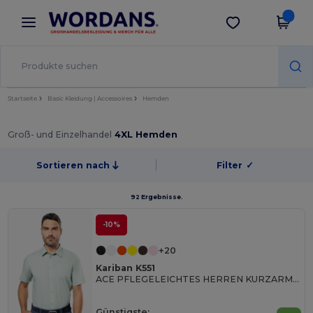
×
Wordans App
App holen
Bessere Preise in der App!
Startseite
Basic Kleidung | Accessoires
Hemden
Groß- und Einzelhandel
4XL Hemden
Sortieren nach
Filter
✓
92 Ergebnisse.
-10%
+20
Kariban K551
ACE PFLEGELEICHTES HERREN KURZARM 65/35 HEMD
Günstigste: