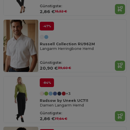
Günstigste:
2,86 €
15,52 €
-47%
Russell Collection RU962M
Langarm Herringbone Hemd
Günstigste:
20,90 €
39,60 €
-84%
+3
Radsow by Uneek UC711
Damen Langarm Hemd
Günstigste:
2,86 €
17,64 €