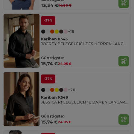
13,34 €
14,80 €
-37%
+19
Kariban K545
JOFREY PFLEGELEICHTES HERREN LANGARM 65/35 HEMD
Günstigste:
15,74 €
24,95 €
-37%
+20
Kariban K549
JESSICA PFLEGELEICHTE DAMEN LANGARM 65/35 BLUSE
Günstigste:
15,74 €
24,95 €