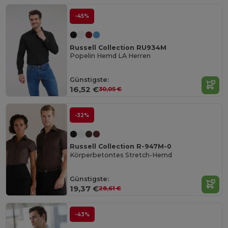
-45%
Russell Collection RU934M
Popelin Hemd LA Herren
Günstigste:
16,52 €
30,05 €
-32%
Russell Collection R-947M-0
Körperbetontes Stretch-Hemd
Günstigste:
19,37 €
28,61 €
-43%