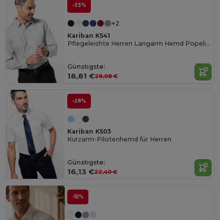
-33%
+2
Kariban K541
Pflegeleichte Herren Langarm Hemd Popeline
Günstigste:
18,81 €
28,08 €
-28%
Kariban K503
Kurzarm-Pilotenhemd für Herren
Günstigste:
16,13 €
22,40 €
-15%