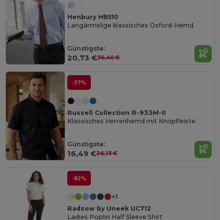
Henbury HB510
Langärmelige klassisches Oxford-Hemd
Günstigste:
20,73 €
36,40 €
-37%
Russell Collection R-933M-0
Klassisches Herrenhemd mit Knopfleiste
Günstigste:
16,49 €
26,13 €
-82%
+1
Radsow by Uneek UC712
Ladies Poplin Half Sleeve Shirt