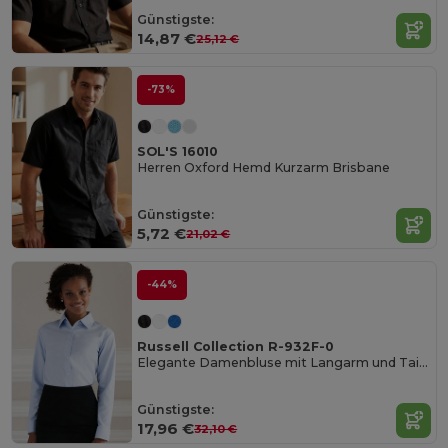
Günstigste:
14,87 €
25,12 €
-73%
SOL'S 16010
Herren Oxford Hemd Kurzarm Brisbane
Günstigste:
5,72 €
21,02 €
-44%
Russell Collection R-932F-0
Elegante Damenbluse mit Langarm und Taillierung
Günstigste:
17,96 €
32,10 €