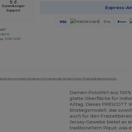
Zuverlässiger
Express-A
Support
bot?
 891 51
ag: 10:00–14:00
mkalibrierung möglicherweise nicht genau der tatsächlichen Produktfarbe entspricht.
Damen-Poloshirt aus 100
glatte Oberfläche für ind
Alltag. Dieses PRESCOTT WO
Einstiegsmodell, das sowo
auch für den Freizeitberei
Jersey-Gewebe bietet es ei
traditionellem Piqué, was 