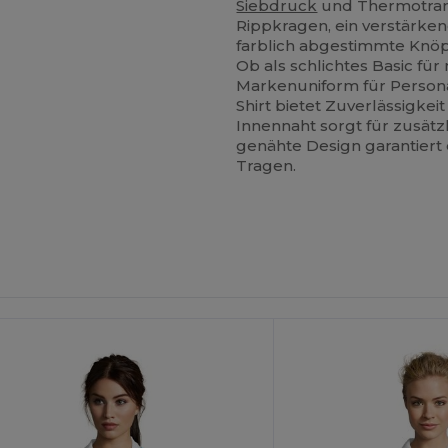
Siebdruck
und Thermotrans
Rippkragen, ein verstärke
farblich abgestimmte Knöpf
Ob als schlichtes Basic für 
Markenuniform für Persona
Shirt bietet Zuverlässigkei
Innennaht sorgt für zusät
genähte Design garantiert
Tragen.
Jetzt
Jetzt
onfigurieren!
Konfigurieren!