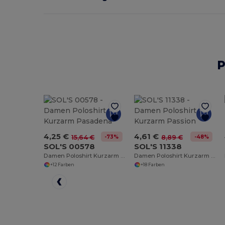
P
4,25 €
4,61 €
-73%
-48%
15,64 €
8,89 €
SOL'S 00578
SOL'S 11338
Damen Poloshirt Kurzarm Pasadena
Damen Poloshirt Kurzarm Passion
+12 Farben
+18 Farben