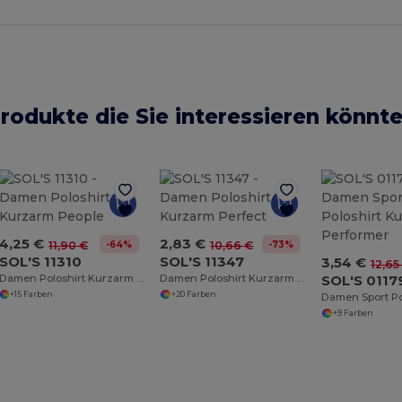
rodukte die Sie interessieren könnt
4,25 €
2,83 €
-64%
-73%
11,90 €
10,66 €
SOL'S 11310
SOL'S 11347
3,54 €
12,65
Damen Poloshirt Kurzarm People
Damen Poloshirt Kurzarm Perfect
SOL'S 0117
+15 Farben
+20 Farben
+9 Farben