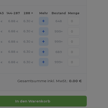
143
144-287
288 +
Mehr
Bestand
Menge
+
6.88
6.30
648
€
€
€
+
6.88
6.30
999+
€
€
€
+
6.88
6.30
999+
€
€
€
+
6.88
6.30
689
€
€
€
+
6.88
6.30
999+
€
€
€
Gesamtsumme inkl. MwSt.:
0.00 €
In den Warenkorb