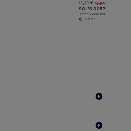
11,21 €
-28%
15,64 €
SOL'S 00575
Damen Poloshirt Kurzarm Portland
+3 Farben