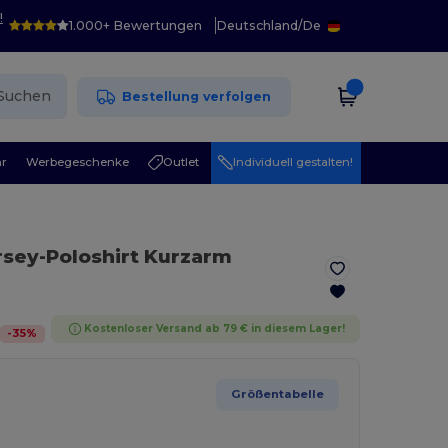
!
1.000+ Bewertungen
Deutschland
/
De
Suchen
Bestellung verfolgen
r
Werbegeschenke
Outlet
Individuell gestalten!
sey-Poloshirt Kurzarm
Kostenloser Versand ab 79 € in diesem Lager!
-
35
%
Größentabelle