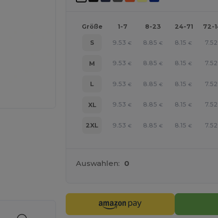
Größe
1-7
8-23
24-71
72-
9.53
8.85
8.15
7.52
S
€
€
€
9.53
8.85
8.15
7.52
M
€
€
€
9.53
8.85
8.15
7.52
L
€
€
€
9.53
8.85
8.15
7.52
XL
€
€
€
9.53
8.85
8.15
7.52
2XL
€
€
€
Auswahlen:
0
r Ihre Produkte an