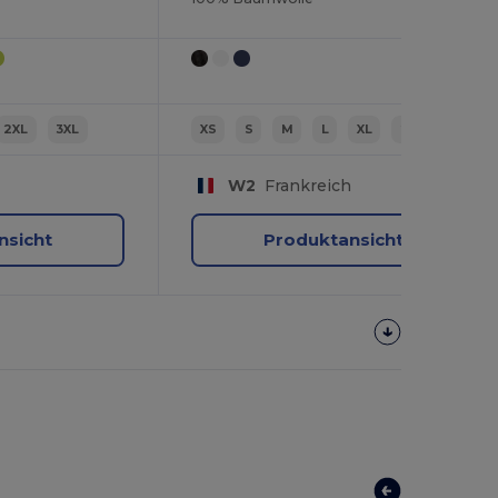
2XL
3XL
XS
S
M
L
XL
2XL
W2
Frankreich
nsicht
Produktansicht