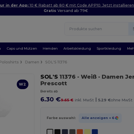
ur in der App:
10 € Rabatt ab 80 € mit Code APP10. Jetzt installieren
Gratis
Versand ab 79€
n
Caps und Mützen
Hemden
Arbeitskleidung
Sportkleidung
Meh
Poloshirts
Damen
SOL'S 11376
SOL'S
11376
- Weiß
- Damen Jer
Prescott
W2
Bereits ab
6.30 €
|
9.65 €
inkl. MwSt
5.29 €
ohne MwSt
Farbe auswahl:
Alle anzeigen
+ 6