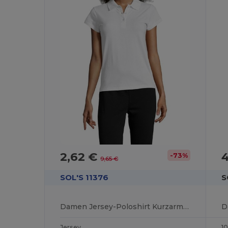
2,62 €
-73%
9,65 €
SOL'S 11376
S
Damen Jersey-Poloshirt Kurzarm Prescott
Jersey
1