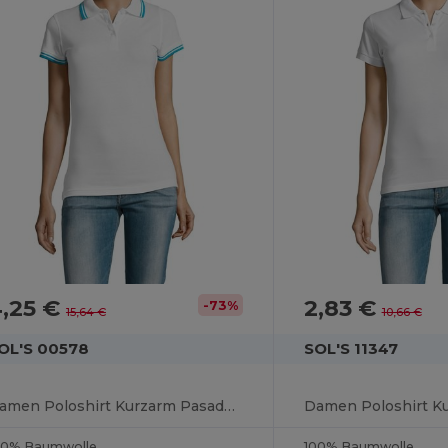
4,25 €
2,83 €
-73%
15,64 €
10,66 €
OL'S 00578
SOL'S 11347
Damen Poloshirt Kurzarm Pasadena
Damen Poloshirt Ku
00% Baumwolle
100% Baumwolle