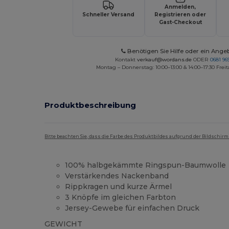
Anmelden,
Schneller Versand
Registrieren oder
Gast-Checkout
Benötigen Sie Hilfe oder ein Ange
Kontakt
verkauf@wordans.de
ODER
0681 969
Montag – Donnerstag: 10:00–13:00 & 14:00–17:30 Freit
Produktbeschreibung
Bitte beachten Sie, dass die Farbe des Produktbildes aufgrund der Bildschir
100% halbgekämmte Ringspun-Baumwolle
Verstärkendes Nackenband
Rippkragen und kurze Ärmel
3 Knöpfe im gleichen Farbton
Jersey-Gewebe für einfachen Druck
GEWICHT