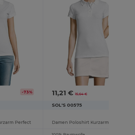
11,21 €
-73%
-28%
15,64 €
SOL'S 00575
rzarm Perfect
Damen Poloshirt Kurzarm Portland
100% Baumwolle