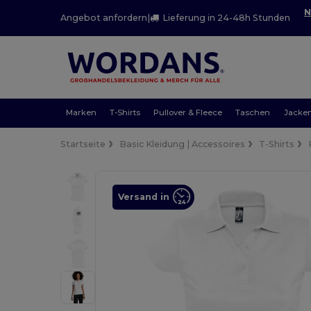
N
Angebot anfordern
|
Lieferung in 24-48h Stunden
Marken
T-Shirts
Pullover & Fleece
Taschen
Jacke
Startseite
Basic Kleidung | Accessoires
T-Shirts
Versand in