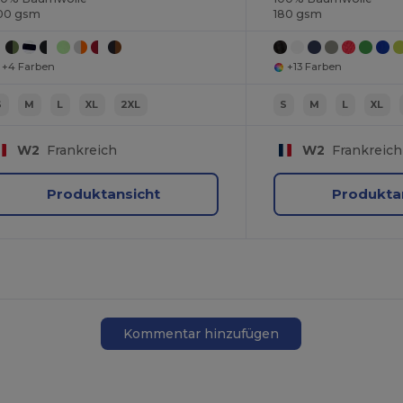
00 gsm
180 gsm
+4 Farben
+13 Farben
S
M
L
XL
2XL
S
M
L
XL
W2
Frankreich
W2
Frankreich
Produktansicht
Produkta
Kommentar hinzufügen