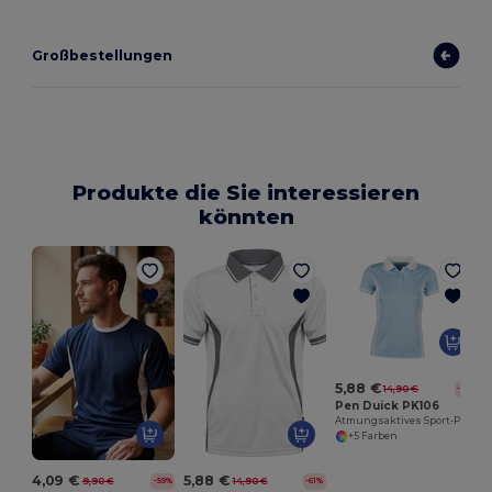
Großbestellungen
Produkte die Sie interessieren
könnten
5,88 €
14,90 €
-61%
Pen Duick PK106
Atmungsaktives Sport-Poloshirt für Aktive
+5 Farben
4,09 €
5,88 €
9,90 €
14,90 €
-59%
-61%