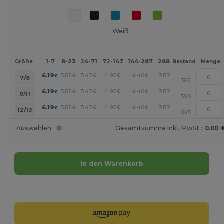
Weiß
1-7
8-23
24-71
72-143
144-287
288 +
Mehr
Größe
Bestand
Menge
+
6.19
5.82
5.42
4.92
4.40
3.87
€
€
€
€
€
€
7/8
365
+
6.19
5.82
5.42
4.92
4.40
3.87
€
€
€
€
€
€
9/11
590
+
6.19
5.82
5.42
4.92
4.40
3.87
€
€
€
€
€
€
12/13
845
Auswahlen:
0
Gesamtsumme inkl. MwSt.:
0.00 
In den Warenkorb
Jetzt konfigurieren!