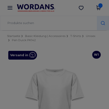
×
Wordans App
App holen
Bessere Preise in der App!
Startseite
Basic Kleidung | Accessoires
T-Shirts
Unisex
Pen Duick PK142
W1
Versand in