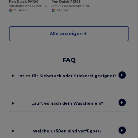
Pen Duick PK100
Pen Duick PK105
Atmungsaktives Sport-T-Shirt für Aktive
Atmungsaktives Sport-Poloshirt für Aktive
+7 Farben
+6 Farben
Alle anzeigen
FAQ
Ist es für Siebdruck oder Stickerei geeignet?
Läuft es nach dem Waschen ein?
Welche Größen sind verfügbar?