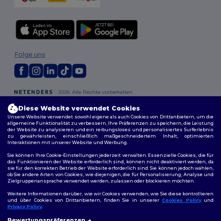
Folge uns
2026. Alle Rechte vorbehalten
Allgemeine Geschäftsbedingungen
|
Personalisierungsrichtlinien
|
Diese Website verwendet Cookies
Datenschutzbestimmungen
|
Cookie-Richtlinie
|
Site Map
Unsere Website verwendet sowohl eigene als auch Cookies von Drittanbietern, um die
allgemeine Funktionalität zu verbessern, Ihre Präferenzen zu speichern, die Leistung
der Website zu analysieren und ein reibungsloses und personalisiertes Surferlebnis
Berlin
|
Hamburg
|
München
|
Köln
|
Frankfurt
|
Essen
|
Dortmund
|
zu gewährleisten, einschließlich maßgeschneidertem Inhalt, optimierten
Stuttgart
|
Düsseldorf
|
Bremen
Interaktionen mit unserer Website und Werbung.
Sie können Ihre Cookie-Einstellungen jederzeit verwalten. Essenzielle Cookies, die für
das Funktionieren der Website erforderlich sind, können nicht deaktiviert werden, da
sie für den korrekten Betrieb der Website erforderlich sind. Sie können jedoch wählen,
ob Sie andere Arten von Cookies, wie diejenigen, die für Personalisierung, Analyse und
Zielgruppenansprache verwendet werden, zulassen oder blockieren möchten.
Weitere Informationen darüber, wie wir Cookies verwenden, wie Sie diese kontrollieren
und über Cookies von Drittanbietern, finden Sie in unserer
Cookies Policy
und
Privacy Policy
.
👋
Hallo
Bewertungspräferenzen