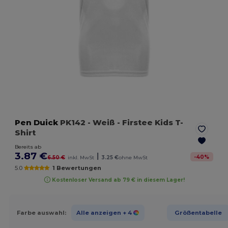
Pen Duick
PK142
- Weiß
- Firstee Kids T-
Shirt
Bereits ab
3.87 €
|
-
40
%
6.50 €
inkl. MwSt
3.25 €
ohne MwSt
5.0
1 Bewertungen
Kostenloser Versand ab 79 € in diesem Lager!
Farbe auswahl:
Alle anzeigen
+ 4
Größentabelle