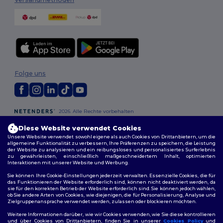
Folge uns
2026. Alle Rechte vorbehalten
Allgemeine Geschäftsbedingungen
|
Personalisierungsrichtlinien
|
Diese Website verwendet Cookies
Datenschutzbestimmungen
|
Cookie-Richtlinie
|
Site Map
Unsere Website verwendet sowohl eigene als auch Cookies von Drittanbietern, um die
allgemeine Funktionalität zu verbessern, Ihre Präferenzen zu speichern, die Leistung
der Website zu analysieren und ein reibungsloses und personalisiertes Surferlebnis
Berlin
|
Hamburg
|
München
|
Köln
|
Frankfurt
|
Essen
|
Dortmund
|
zu gewährleisten, einschließlich maßgeschneidertem Inhalt, optimierten
Stuttgart
|
Düsseldorf
|
Bremen
Interaktionen mit unserer Website und Werbung.
Sie können Ihre Cookie-Einstellungen jederzeit verwalten. Essenzielle Cookies, die für
das Funktionieren der Website erforderlich sind, können nicht deaktiviert werden, da
sie für den korrekten Betrieb der Website erforderlich sind. Sie können jedoch wählen,
ob Sie andere Arten von Cookies, wie diejenigen, die für Personalisierung, Analyse und
Zielgruppenansprache verwendet werden, zulassen oder blockieren möchten.
Weitere Informationen darüber, wie wir Cookies verwenden, wie Sie diese kontrollieren
und über Cookies von Drittanbietern, finden Sie in unserer
Cookies Policy
und