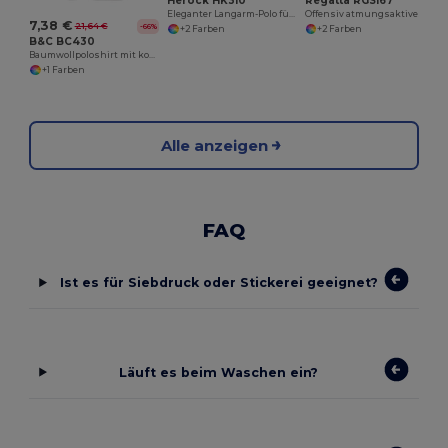
Herock HK310
Regatta RGS167
Eleganter Langarm-Polo für Herbst und Winter
Offensiv atmungsaktives Polo -Hemd
7,38 €
21,64 €
-66%
+2 Farben
+2 Farben
B&C BC430
Baumwollpoloshirt mit kontrastierenden Kragen und Ärmeln
+1 Farben
Alle anzeigen
FAQ
Ist es für Siebdruck oder Stickerei geeignet?
Läuft es beim Waschen ein?