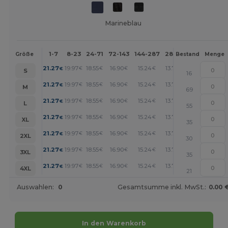
Marineblau
1-7
8-23
24-71
72-143
144-287
288 +
Mehr
Größe
Bestand
Menge
+
21.27
19.97
18.55
16.90
15.24
13.71
€
€
€
€
€
€
S
16
+
21.27
19.97
18.55
16.90
15.24
13.71
€
€
€
€
€
€
M
69
+
21.27
19.97
18.55
16.90
15.24
13.71
€
€
€
€
€
€
L
55
+
21.27
19.97
18.55
16.90
15.24
13.71
€
€
€
€
€
€
XL
35
+
21.27
19.97
18.55
16.90
15.24
13.71
€
€
€
€
€
€
2XL
30
+
21.27
19.97
18.55
16.90
15.24
13.71
€
€
€
€
€
€
3XL
35
+
21.27
19.97
18.55
16.90
15.24
13.71
€
€
€
€
€
€
4XL
21
Auswahlen:
0
Gesamtsumme inkl. MwSt.:
0.00 
In den Warenkorb