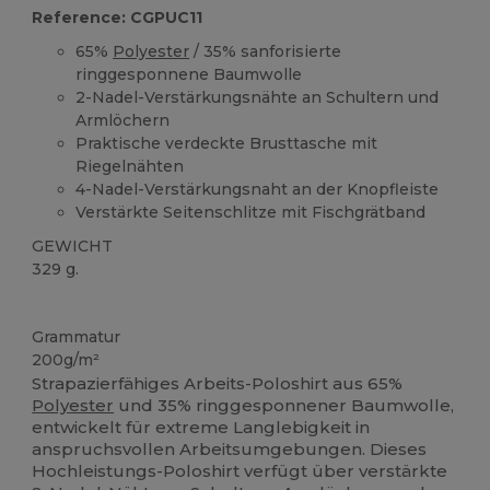
Reference: CGPUC11
65%
Polyester
/ 35% sanforisierte
ringgesponnene Baumwolle
2-Nadel-Verstärkungsnähte an Schultern und
Armlöchern
Praktische verdeckte Brusttasche mit
Riegelnähten
4-Nadel-Verstärkungsnaht an der Knopfleiste
Verstärkte Seitenschlitze mit Fischgrätband
GEWICHT
329 g.
Waschbar auf 60°C
Grammatur
200g/m²
Strapazierfähiges Arbeits-Poloshirt aus 65%
Polyester
und 35% ringgesponnener Baumwolle,
entwickelt für extreme Langlebigkeit in
anspruchsvollen Arbeitsumgebungen. Dieses
Hochleistungs-Poloshirt verfügt über verstärkte