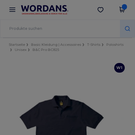
×
Wordans App
App holen
Bessere Preise in der App!
Startseite
Basic Kleidung | Accessoires
T-Shirts
Poloshirts
Unisex
B&C Pro BC825
W1