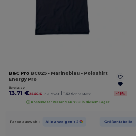
B&C Pro
BC825
- Marineblau
- Poloshirt
Energy Pro
Bereits ab
13.71 €
|
-
48
%
26.50 €
inkl. MwSt
11.52 €
ohne MwSt
Kostenloser Versand ab 79 € in diesem Lager!
Farbe auswahl:
Alle anzeigen
+ 2
Größentabelle