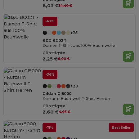
8,03 €
14,40 €
-63%
+35
B&C BC02T
Damen T-Shirt aus 100% Baumwolle
Günstigste:
2,25 €
6,00 €
-36%
+39
Gildan GI5000
Kurzarm Baumwoll T-Shirt Herren
Günstigste:
2,60 €
4,05 €
-71%
Best Seller