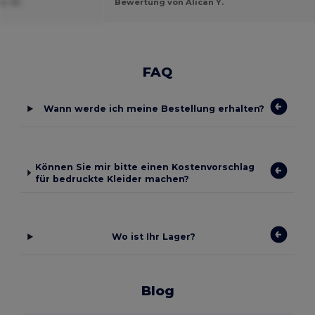
er W.
Bewertung von Alican Y.
FAQ
Wann werde ich meine Bestellung erhalten?
Können Sie mir bitte einen Kostenvorschlag
für bedruckte Kleider machen?
Wo ist Ihr Lager?
Blog