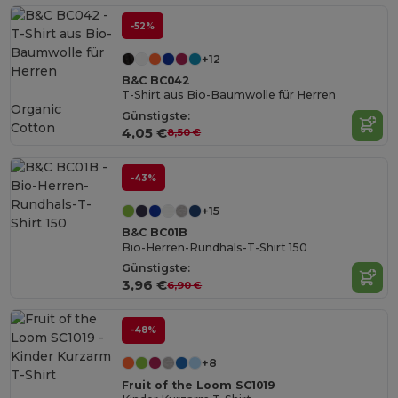
-52%
+12
B&C BC042
T-Shirt aus Bio-Baumwolle für Herren
Organic
Günstigste:
Cotton
4,05 €
8,50 €
-43%
+15
B&C BC01B
Bio-Herren-Rundhals-T-Shirt 150
Günstigste:
3,96 €
6,90 €
-48%
+8
Fruit of the Loom SC1019