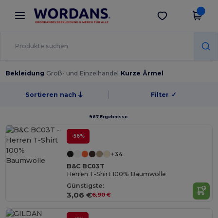
×
Wordans App
App holen
Bessere Preise in der App!
Bekleidung
Groß- und Einzelhandel
Kurze Ärmel
Sortieren nach
Filter
✓
967 Ergebnisse.
-56%
+34
B&C BC03T
Herren T-Shirt 100% Baumwolle
Günstigste:
3,06 €
6,90 €