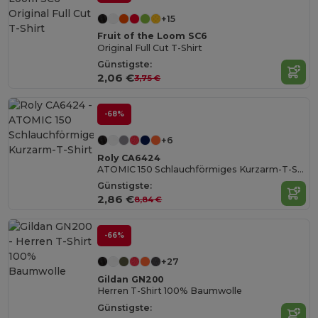
+15
Fruit of the Loom SC6
Original Full Cut T-Shirt
Günstigste:
2,06 €
3,75 €
-68%
+6
Roly CA6424
ATOMIC 150 Schlauchförmiges Kurzarm-T-Shirt
Günstigste:
2,86 €
8,84 €
-66%
+27
Gildan GN200
Herren T-Shirt 100% Baumwolle
Günstigste: