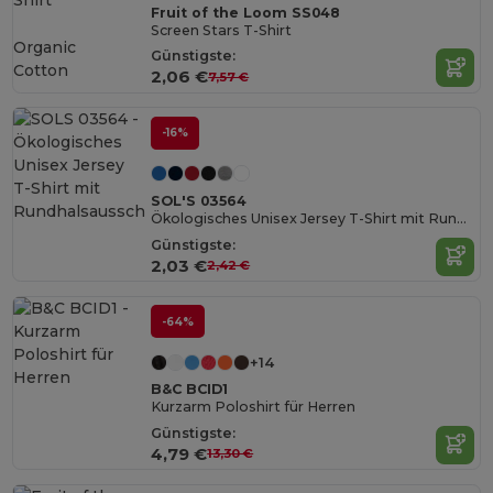
Fruit of the Loom SS048
Screen Stars T-Shirt
Organic
Günstigste:
Cotton
2,06 €
7,57 €
-16%
SOL'S 03564
Ökologisches Unisex Jersey T-Shirt mit Rundhalsausschnitt
Günstigste:
2,03 €
2,42 €
-64%
+14
B&C BCID1
Kurzarm Poloshirt für Herren
Günstigste:
4,79 €
13,30 €