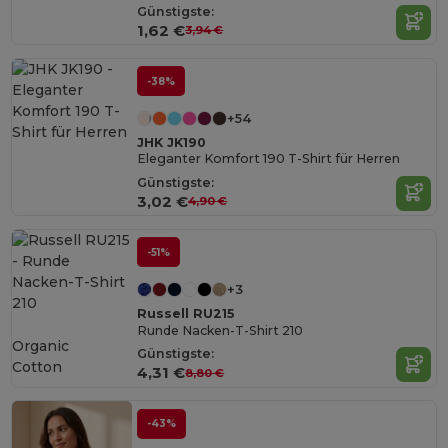
Günstigste:
1,62 €
3,94 €
-38%
+54
JHK JK190
Eleganter Komfort 190 T-Shirt für Herren
Günstigste:
3,02 €
4,90 €
-51%
+3
Russell RU215
Runde Nacken-T-Shirt 210
Organic
Günstigste:
Cotton
4,31 €
8,80 €
-43%