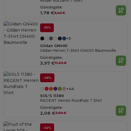
Kinder Kurzarm T-Shirt
Günstigste:
1,78 €
3,40 €
-65%
+5
Gildan GN400
Gildan Herren T-Shirt GN400 Baumwolle
Günstigste:
3,97 €
11,20 €
-48%
+44
SOL'S 11380
REGENT Herren Rundhals T Shirt
Günstigste:
2,06 €
3,94 €
-45%