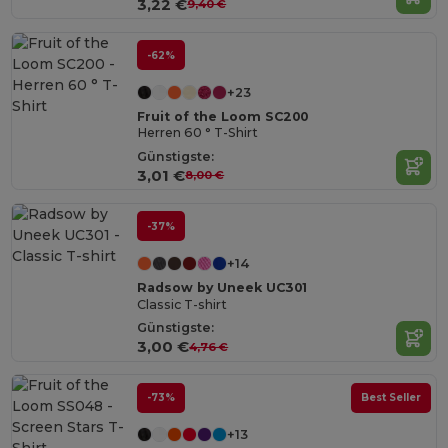
3,22 €
9,40 €
-62%
+23
Fruit of the Loom SC200
Herren 60 ° T-Shirt
Günstigste:
3,01 €
8,00 €
-37%
+14
Radsow by Uneek UC301
Classic T-shirt
Günstigste:
3,00 €
4,76 €
-73%
Best Seller
+13