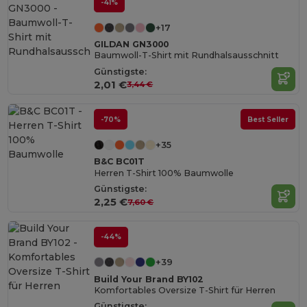
-41%
+17
GILDAN GN3000
Baumwoll-T-Shirt mit Rundhalsausschnitt
Günstigste:
2,01 €
3,44 €
-70%
Best Seller
+35
B&C BC01T
Herren T-Shirt 100% Baumwolle
Günstigste:
2,25 €
7,60 €
-44%
+39
Build Your Brand BY102
Komfortables Oversize T-Shirt für Herren
Günstigste: