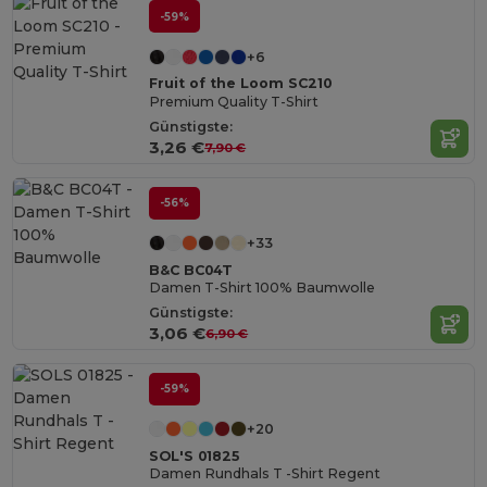
-59%
+6
Fruit of the Loom SC210
Premium Quality T-Shirt
Günstigste:
3,26 €
7,90 €
-56%
+33
B&C BC04T
Damen T-Shirt 100% Baumwolle
Günstigste:
3,06 €
6,90 €
-59%
+20
SOL'S 01825
Damen Rundhals T -Shirt Regent