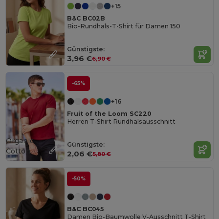
+15
B&C BC02B
Bio-Rundhals-T-Shirt für Damen 150
Günstigste:
3,96 €
6,90 €
-65%
+16
Fruit of the Loom SC220
Herren T-Shirt Rundhalsausschnitt
Organic
Günstigste:
Cotton
2,06 €
5,80 €
-50%
B&C BC045
Damen Bio-Baumwolle V-Ausschnitt T-Shirt