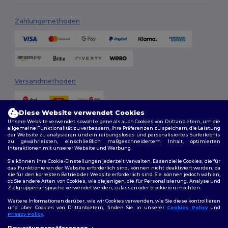
Zahlungsmethoden
Versandmethoden
Diese Website verwendet Cookies
Unsere Website verwendet sowohl eigene als auch Cookies von Drittanbietern, um die
allgemeine Funktionalität zu verbessern, Ihre Präferenzen zu speichern, die Leistung
der Website zu analysieren und ein reibungsloses und personalisiertes Surferlebnis
zu gewährleisten, einschließlich maßgeschneidertem Inhalt, optimierten
Interaktionen mit unserer Website und Werbung.
Folge uns
Sie können Ihre Cookie-Einstellungen jederzeit verwalten. Essenzielle Cookies, die für
das Funktionieren der Website erforderlich sind, können nicht deaktiviert werden, da
sie für den korrekten Betrieb der Website erforderlich sind. Sie können jedoch wählen,
ob Sie andere Arten von Cookies, wie diejenigen, die für Personalisierung, Analyse und
Zielgruppenansprache verwendet werden, zulassen oder blockieren möchten.
2026. Alle Rechte vorbehalten
Weitere Informationen darüber, wie wir Cookies verwenden, wie Sie diese kontrollieren
Allgemeine Geschäftsbedingungen
|
Personalisierungsrichtlinien
|
und über Cookies von Drittanbietern, finden Sie in unserer
Cookies Policy
und
Datenschutzbestimmungen
|
Cookie-Richtlinie
|
Site Map
Privacy Policy
.
👋
Hallo
Bewertungspräferenzen