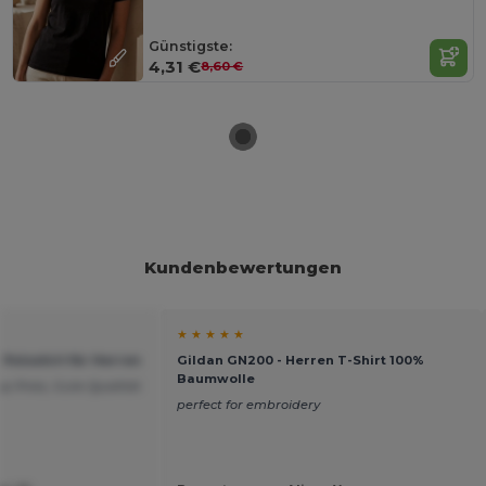
Günstigste:
4,31 €
8,60 €
Kundenbewertungen
★ ★ ★ ★ ★
Poloshirt für Herren
Gildan GN200 - Herren T-Shirt 100%
Baumwolle
pp Preis, Gute Qualität
perfect for embroidery