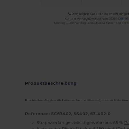
Benötigen Sie Hilfe oder ein Ange
Kontakt
verkauf@wordans.de
ODER
0681 969
Montag – Donnerstag: 10:00–13:00 & 14:00–17:30 Freit
Produktbeschreibung
Bitte beachten Sie, dass die Farbe des Produktbildes aufgrund der Bildschir
Reference: SC63402, SS402, 63-402-0
Strapazierfähiges Mischgewebe aus 65 %
Po
Klassischer Piqué-Strick mit 180 g/m² (Farb