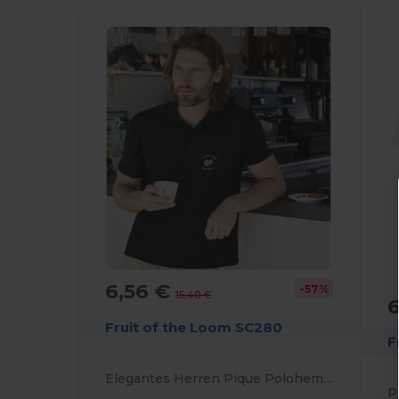
6,56 €
-57%
15,40 €
Fruit of the Loom SC280
F
Elegantes Herren Pique Polohemd für Stilbewusste
P