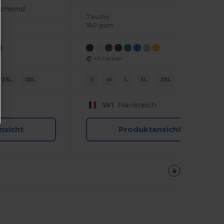
olohemd
Tasche
180 gsm
+5 Farben
2XL
3XL
S
M
L
XL
2XL
3XL
W1
Frankreich
nsicht
Produktansicht