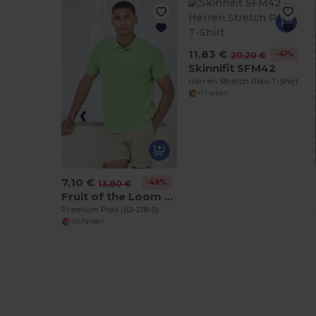
11,83 €
-41%
20,20 €
Skinnifit SFM42
Herren Stretch Polo-T-Shirt
+1 Farben
7,10 €
-49%
13,80 €
Fruit of the Loom SC385
Premium Polo (63-218-0)
+15 Farben