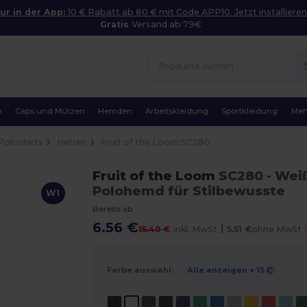
ur in der App:
10 € Rabatt ab 80 € mit Code APP10. Jetzt installieren
Gratis
Versand ab 79€
n
Caps und Mützen
Hemden
Arbeitskleidung
Sportkleidung
Meh
Poloshirts
Herren
Fruit of the Loom SC280
Fruit of the Loom
SC280
- Wei
Polohemd für Stilbewusste
W1
Bereits ab
6.56 €
|
15.40 €
inkl. MwSt
5.51 €
ohne MwSt
Farbe auswahl:
Alle anzeigen
+ 15