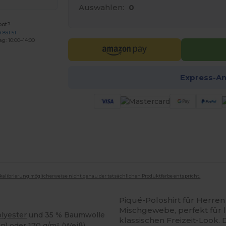
Auswahlen:
0
bot?
 891 51
ag: 10:00–14:00
Express-A
mkalibrierung möglicherweise nicht genau der tatsächlichen Produktfarbe entspricht.
Piqué-Poloshirt für Herren
Mischgewebe, perfekt für 
lyester
und 35 % Baumwolle
klassischen Freizeit-Look.
en) oder 170 g/m² (Weiß)