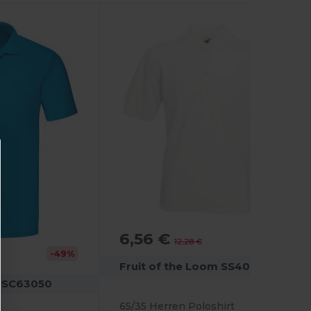
6,56 €
-47%
12,28 €
-49%
Fruit of the Loom SS402
m SC63050
65/35 Herren Poloshirt