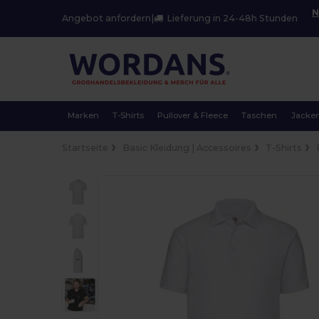
N
Angebot anfordern
|
Lieferung in 24-48h Stunden
Marken
T-Shirts
Pullover & Fleece
Taschen
Jacke
Startseite
Basic Kleidung | Accessoires
T-Shirts