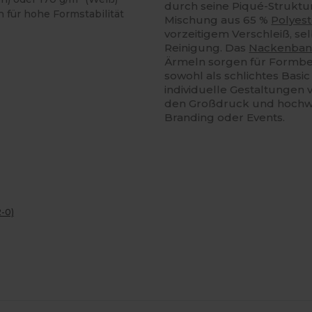
durch seine Piqué-Struktur 
für hohe Formstabilität
Mischung aus 65 %
Polyest
vorzeitigem Verschleiß, se
Reinigung. Das
Nackenba
Ärmeln sorgen für Formbest
sowohl als schlichtes Basic
individuelle Gestaltungen v
den Großdruck und hochwert
Branding oder Events.
2-0)
Jetzt
Jetzt
onfigurieren!
Konfigurieren!