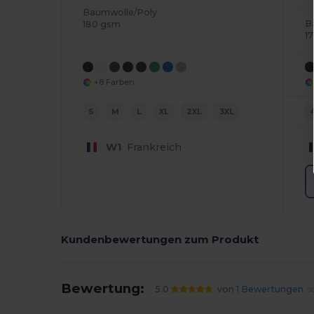
Baumwolle/Poly
B
180 gsm
1
+8 Farben
S
M
L
XL
2XL
3XL
W1
Frankreich
Kundenbewertungen zum Produkt
Bewertung:
5.0
von 1 Bewertungen
50