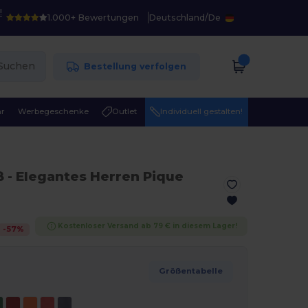
!
1.000+ Bewertungen
Deutschland
/
De
Suchen
Bestellung verfolgen
r
Werbegeschenke
Outlet
Individuell gestalten!
ß
- Elegantes Herren Pique
Kostenloser Versand ab 79 € in diesem Lager!
-
57
%
Größentabelle