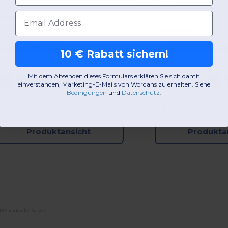
Original Herren-P
E-Mail-Adresse
aumwolle/Poly
70 gsm
Baumwolle
10 € Rabatt sichern!
+6 Farben
+2 Farben
Mit dem Absenden dieses Formulars erklären Sie sich damit
4XL
5XL
S
M
L
XL
S
M
L
XL
einverstanden, Marketing-E-Mails von Wordans zu erhalten. Siehe
Bedingungen
​
und
Datenschutz
.
W1
Frankreich
W1
Frankreich
Produktansicht
Produkta
81 verkaufte Artikel