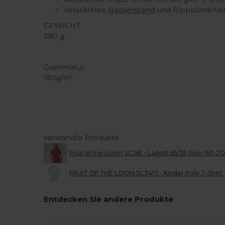
Verstärktes
Nackenband
und Rippbündchen 
GEWICHT
280 g.
Waschbar auf 60°C
Anpassbar
Grammatur
180g/m²
verwandte Produkte:
Fruit of the Loom SC281 - Ladyfit 65/35 Polo (63-21
FRUIT OF THE LOOM SC3417 - Kinder Polo T-Shirt
Entdecken Sie andere Produkte
Jetzt
Konfigurieren!
K