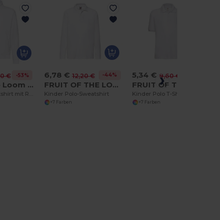
6,78 €
5,34 €
-44%
-44%
12,20 €
9,60 €
-53%
00 €
FRUIT OF THE LOOM SC3201
FRUIT OF THE LOOM SC3417
Fruit of the Loom SC2280
Kinder Polo-Sweatshirt
Kinder Polo T-Shirt
Premium Sweatshirt mit Reißverschluss
+7 Farben
+7 Farben