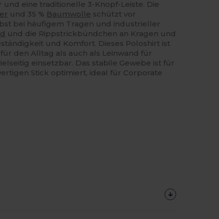
und eine traditionelle 3-Knopf-Leiste. Die
er
und 35 %
Baumwolle
schützt vor
lbst bei häufigem Tragen und industrieller
nd
und die Rippstrickbündchen an Kragen und
ändigkeit und Komfort. Dieses Poloshirt ist
 für den Alltag als auch als Leinwand für
ielseitig einsetzbar. Das stabile Gewebe ist für
igen Stick optimiert, ideal für Corporate
Jetzt
Konfigurieren!