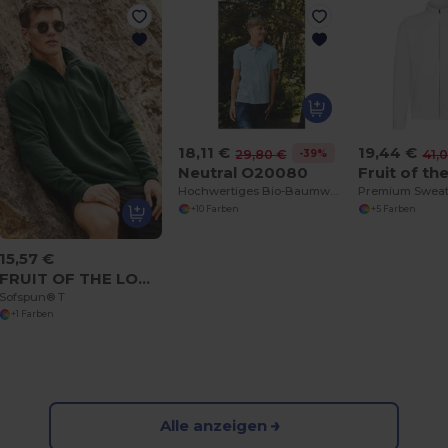
18,11 €
19,44 €
-39%
29,80 €
41,
Neutral O20080
Hochwertiges Bio-Baumwoll-Piqué-Poloshirt
+10 Farben
+5 Farben
15,57 €
FRUIT OF THE LOOM SC165
Sofspun® T
+1 Farben
Alle anzeigen