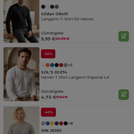
Gildan GN401
Langarm-T-Shirt für Herren
Günstigste:
5,95 €
22,00 €
-50%
+5
SOL'S 02074
Herren T Shirt Langarm Imperial Lsl
Günstigste:
4,73 €
9,54 €
-40%
+8
JHK JK160