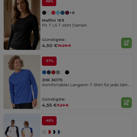
-56%
+8
Malfini 169
Fit-T LS T-shirt Damen
Günstigste:
4,50 €
10,26 €
-37%
JHK JK175
Komfortabler Langarm-T-Shirt für jede Jahreszeit
Günstigste:
4,55 €
7,20 €
-45%