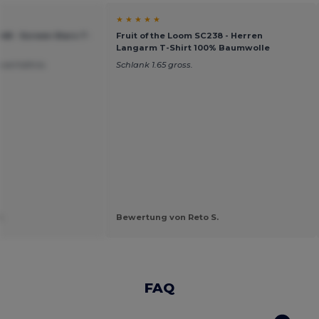
★ ★ ★ ★ ★
048 - Screen Stars T-
Fruit of the Loom SC238 - Herren
Langarm T-Shirt 100% Baumwolle
sverhältnis.
Schlank 1.65 gross.
.
Bewertung von Reto S.
FAQ