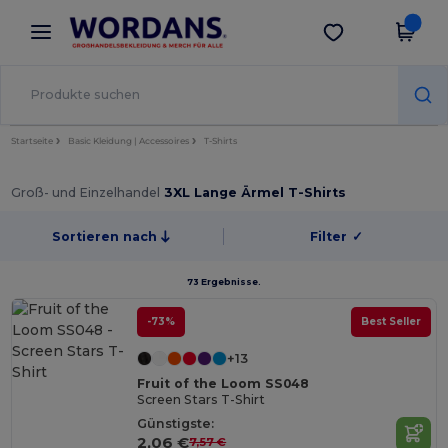
×
Wordans App
App holen
Bessere Preise in der App!
Startseite
Basic Kleidung | Accessoires
T-Shirts
Groß- und Einzelhandel
3XL Lange Ärmel T-Shirts
Sortieren nach
Filter
✓
73 Ergebnisse.
-73%
Best Seller
+13
Fruit of the Loom SS048
Screen Stars T-Shirt
Günstigste:
2,06 €
7,57 €