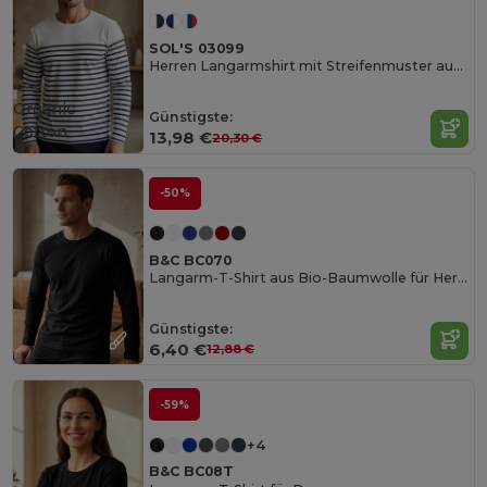
SOL'S 03099
Herren Langarmshirt mit Streifenmuster aus Baumwolle
Organic
Günstigste:
Cotton
13,98 €
20,30 €
-50%
B&C BC070
Langarm-T-Shirt aus Bio-Baumwolle für Herren
Günstigste:
6,40 €
12,88 €
-59%
+4
B&C BC08T