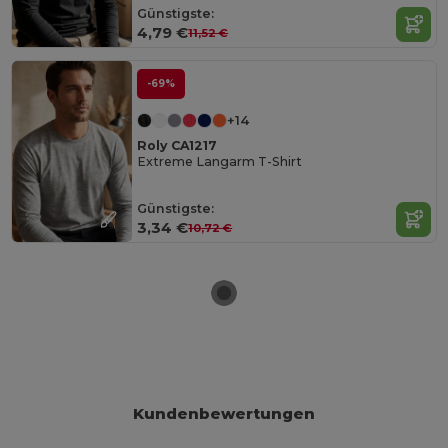
Günstigste:
4,79 €
11,52 €
-69%
+14
Roly CA1217
Extreme Langarm T-Shirt
Günstigste:
3,34 €
10,72 €
Kundenbewertungen