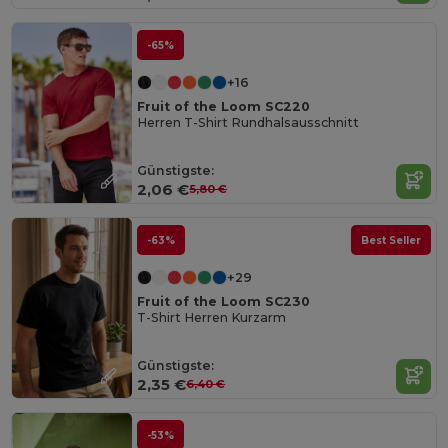
-65%
+16
Fruit of the Loom SC220
Herren T-Shirt Rundhalsausschnitt
Günstigste:
2,06 €
5,80 €
-63%
Best Seller
+29
Fruit of the Loom SC230
T-Shirt Herren Kurzarm
Günstigste:
2,35 €
6,40 €
-53%