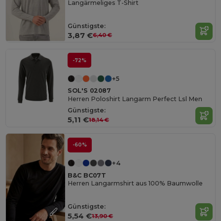
Langärmeliges T-Shirt
Günstigste:
3,87 €
6,40 €
-72%
+5
SOL'S 02087
Herren Poloshirt Langarm Perfect Lsl Men
Günstigste:
5,11 €
18,14 €
-60%
+4
B&C BC07T
Herren Langarmshirt aus 100% Baumwolle
Günstigste:
5,54 €
13,90 €