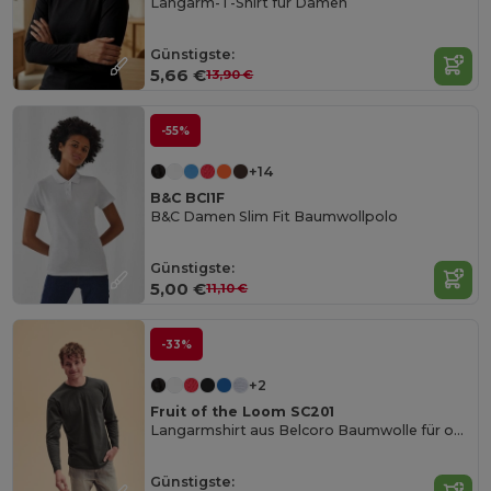
Langarm-T-Shirt für Damen
Günstigste:
5,66 €
13,90 €
-55%
+14
B&C BCI1F
B&C Damen Slim Fit Baumwollpolo
Günstigste:
5,00 €
11,10 €
-33%
+2
Fruit of the Loom SC201
Langarmshirt aus Belcoro Baumwolle für optimalen Druck
Günstigste: