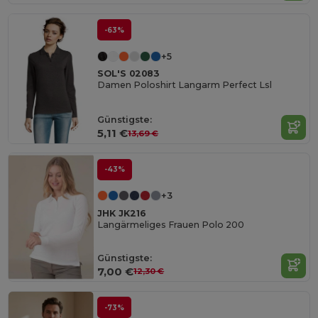
-63%
+5
SOL'S 02083
Damen Poloshirt Langarm Perfect Lsl
Günstigste:
5,11 €
13,69 €
-43%
+3
JHK JK216
Langärmeliges Frauen Polo 200
Günstigste:
7,00 €
12,30 €
-73%