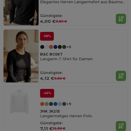
Elegantes Herren Langarmshirt aus Baumwolle
Günstigste:
4,00 €
9,80 €
-58%
+6
B&C BC06T
Langarm-T-Shirt für Damen
Günstigste:
4,12 €
9,80 €
-45%
+9
JHK JK215
Langärmeliges Herren Polo
Günstigste:
7,11 €
12,90 €