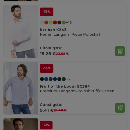
-35%
+15
Kariban K243
Herren Langarm Pique Poloshirt
Günstigste:
15,25 €
23,58 €
-56%
+2
Fruit of the Loom SC384
Premium-Langarm-Poloshirt für Herren
Günstigste:
9,41 €
21,40 €
-31%