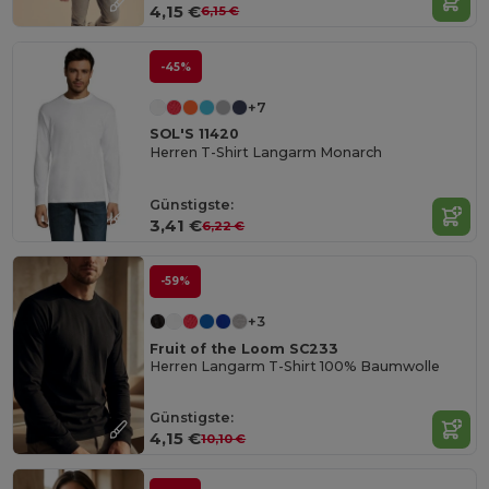
4,15 €
6,15 €
-45%
+7
SOL'S 11420
Herren T-Shirt Langarm Monarch
Günstigste:
3,41 €
6,22 €
-59%
+3
Fruit of the Loom SC233
Herren Langarm T-Shirt 100% Baumwolle
Günstigste:
4,15 €
10,10 €