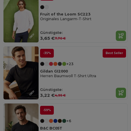
Fruit of the Loom SC223
Originales Langarm-T-Shirt
Günstigste:
3,65 €
7,70 €
-35%
Best Seller
+23
Gildan GI2000
Herren Baumwoll T-Shirt Ultra
Günstigste:
3,22 €
4,95 €
-59%
+6
B&C BC05T