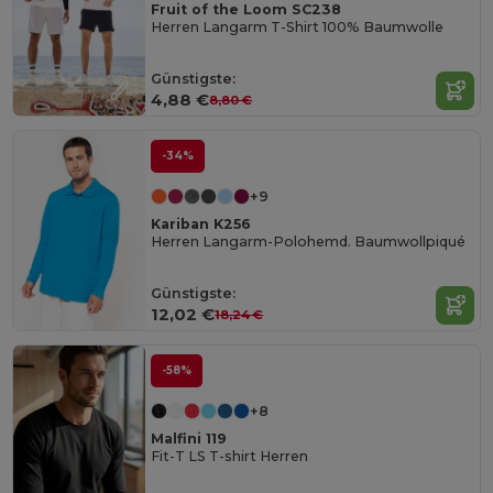
Fruit of the Loom SC238
Herren Langarm T-Shirt 100% Baumwolle
Günstigste:
4,88 €
8,80 €
-34%
+9
Kariban K256
Herren Langarm-Polohemd. Baumwollpiqué
Günstigste:
12,02 €
18,24 €
-58%
+8
Malfini 119
Fit-T LS T-shirt Herren