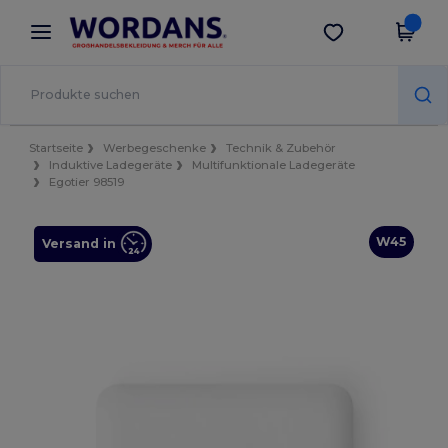
×
Wordans App
App holen
Bessere Preise in der App!
Startseite
Werbegeschenke
Technik & Zubehör
Induktive Ladegeräte
Multifunktionale Ladegeräte
Egotier 98519
W45
Versand in