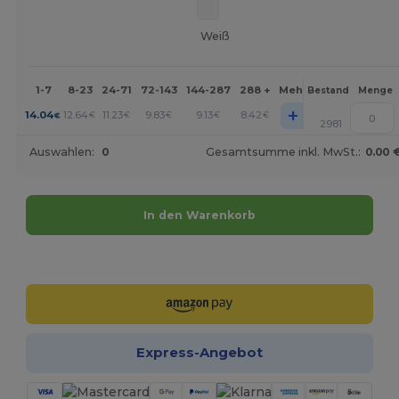
Weiß
1-7
8-23
24-71
72-143
144-287
288 +
Mehr
Bestand
Menge
+
14.04
12.64
11.23
9.83
9.13
8.42
€
€
€
€
€
€
2981
Auswahlen:
0
Gesamtsumme inkl. MwSt.:
0.00 
In den Warenkorb
Jetzt konfigurieren!
Express-Angebot