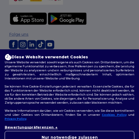
Folge uns
Diese Website verwendet Cookies
2026. Alle Rechte vorbehalten
Unsere Website verwendet sowohl eigene als auch Cookies von Drittanbietern, um die
Allgemeine Geschäftsbedingungen
|
Personalisierungsrichtlinien
|
allgemeine Funktionalität zu verbessern, Ihre Präferenzen zu speichern, die Leistung
Datenschutzbestimmungen
|
Cookie-Richtlinie
|
Site Map
der Website zu analysieren und ein reibungsloses und personalisiertes Surferlebnis
zu gewährleisten, einschließlich maßgeschneidertem Inhalt, optimierten
Interaktionen mit unserer Website und Werbung.
Berlin
|
Hamburg
|
München
|
Köln
|
Frankfurt
|
Essen
|
Dortmund
|
Sie können Ihre Cookie-Einstellungen jederzeit verwalten. Essenzielle Cookies, die für
Stuttgart
|
Düsseldorf
|
Bremen
das Funktionieren der Website erforderlich sind, können nicht deaktiviert werden, da
sie für den korrekten Betrieb der Website erforderlich sind. Sie können jedoch wählen,
ob Sie andere Arten von Cookies, wie diejenigen, die für Personalisierung, Analyse und
Zielgruppenansprache verwendet werden, zulassen oder blockieren möchten.
Weitere Informationen darüber, wie wir Cookies verwenden, wie Sie diese kontrollieren
und über Cookies von Drittanbietern, finden Sie in unserer
Cookies Policy
und
Privacy Policy
.
👋
Hallo
Bewertungspräferenzen
Wenn Sie Fragen oder
Bedenken haben, können Sie
Nur notwendige zulassen