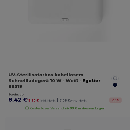
UV-Sterilisatorbox kabellosem
Schnellladegerä 10 W
- Weiß
-
Egotier
98519
Bereits ab
8.42 €
|
-
35
%
12.90 €
inkl. MwSt
7.08 €
ohne MwSt
Kostenloser Versand ab 99 € in diesem Lager!