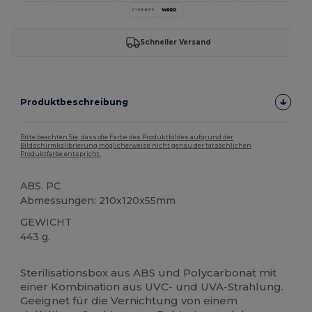
Schneller Versand
Produktbeschreibung
Bitte beachten Sie, dass die Farbe des Produktbildes aufgrund der
Bildschirmkalibrierung möglicherweise nicht genau der tatsächlichen
Produktfarbe entspricht.
ABS. PC
Abmessungen: 210x120x55mm
GEWICHT
443 g.
Hoher Bestand
Sterilisationsbox aus ABS und Polycarbonat mit
einer Kombination aus UVC- und UVA-Strahlung.
Geeignet für die Vernichtung von einem