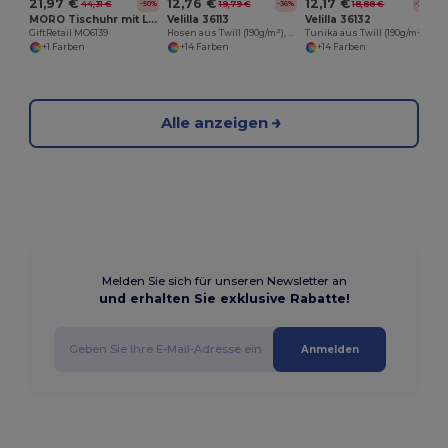
21,97 €
12,76 €
12,17 €
44,31 €
19,79 €
18,88 €
-50%
-36%
-36%
MORO Tischuhr mit Ladestation
Velilla 36113
Velilla 36132
GiftRetail MO6139
Hosen aus Twill (190g/m²), aus Baumwolle (35%) und Polyester (85%)
Tunika aus Twill (190g/m²) mit kurzen Ärmeln, aus Polyester (65%) und Baumwolle (35%)
+1 Farben
+14 Farben
+14 Farben
Alle anzeigen
Melden Sie sich für unseren Newsletter an
und erhalten Sie exklusive Rabatte!
Anmelden