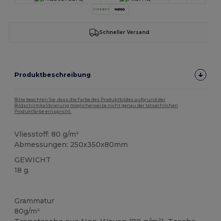
Schneller Versand
Produktbeschreibung
Bitte beachten Sie, dass die Farbe des Produktbildes aufgrund der
Bildschirmkalibrierung möglicherweise nicht genau der tatsächlichen
Produktfarbe entspricht.
Vliesstoff: 80 g/m²
Abmessungen: 250x350x80mm
GEWICHT
18 g.
Hoher Bestand
Anpassbar
Grammatur
80g/m²