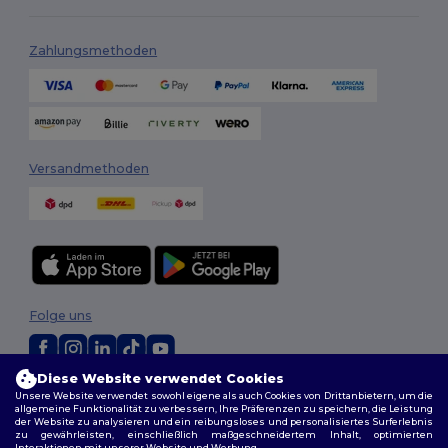
Zahlungsmethoden
Versandmethoden
Folge uns
Diese Website verwendet Cookies
2026. Alle Rechte vorbehalten
Unsere Website verwendet sowohl eigene als auch Cookies von Drittanbietern, um die
allgemeine Funktionalität zu verbessern, Ihre Präferenzen zu speichern, die Leistung
Allgemeine Geschäftsbedingungen
|
Personalisierungsrichtlinien
|
der Website zu analysieren und ein reibungsloses und personalisiertes Surferlebnis
Datenschutzbestimmungen
|
Cookie-Richtlinie
|
Site Map
zu gewährleisten, einschließlich maßgeschneidertem Inhalt, optimierten
Interaktionen mit unserer Website und Werbung.