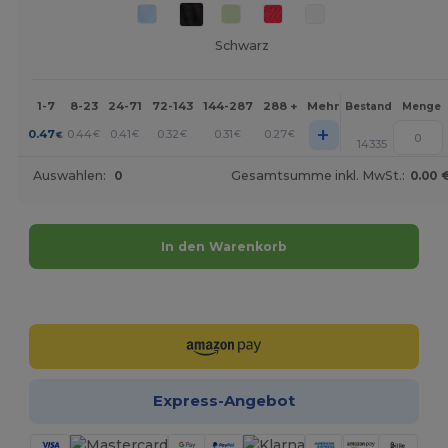
Schwarz
1-7
8-23
24-71
72-143
144-287
288 +
Mehr
Bestand
Menge
+
0.47
0.44
0.41
0.32
0.31
0.27
€
€
€
€
€
€
14335
Auswahlen:
0
Gesamtsumme inkl. MwSt.:
0.00 
In den Warenkorb
Jetzt konfigurieren!
Express-Angebot