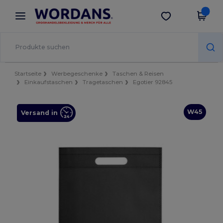
×
Wordans App
App holen
Bessere Preise in der App!
Startseite
Werbegeschenke
Taschen & Reisen
Einkaufstaschen
Tragetaschen
Egotier 92845
W45
Versand in