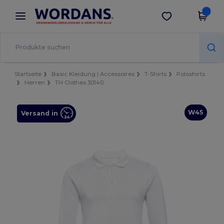
×
Wordans App
App holen
Bessere Preise in der App!
Startseite
Basic Kleidung | Accessoires
T-Shirts
Poloshirts
Herren
TH Clothes 30140
W45
Versand in