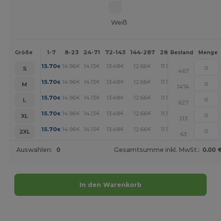
Weiß
1-7
8-23
24-71
72-143
144-287
288 +
Mehr
Größe
Bestand
Menge
+
15.70
14.96
14.13
13.48
12.66
11.18
€
€
€
€
€
€
S
467
+
15.70
14.96
14.13
13.48
12.66
11.18
€
€
€
€
€
€
M
1474
+
15.70
14.96
14.13
13.48
12.66
11.18
€
€
€
€
€
€
L
627
+
15.70
14.96
14.13
13.48
12.66
11.18
€
€
€
€
€
€
XL
213
+
15.70
14.96
14.13
13.48
12.66
11.18
€
€
€
€
€
€
2XL
63
Auswahlen:
0
Gesamtsumme inkl. MwSt.:
0.00 
In den Warenkorb
Jetzt konfigurieren!