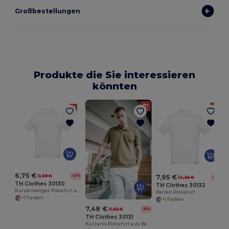
Großbestellungen
Produkte die Sie interessieren
könnten
H
6,75 €
7,95 €
11,39 €
-41%
12,36 €
-36%
TH Clothes 30130
TH Clothes 30132
Kurzärmeliges Poloshirt aus Baumwolle für Herren. Weiße Farbe
Herren Poloshirt
+1 Farben
+1 Farben
7,48 €
11,65 €
-36%
TH Clothes 30131
Kurzarm-Poloshirt aus Baumwolle für Herren