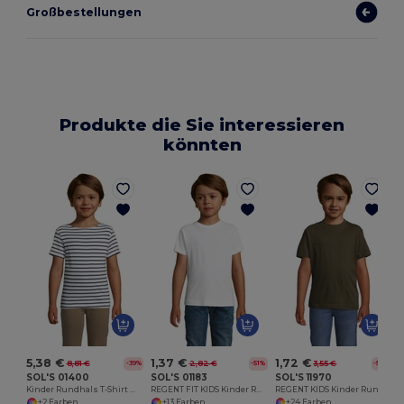
Großbestellungen
Produkte die Sie interessieren
könnten
5,38 €
1,37 €
1,72 €
8,81 €
2,82 €
3,55 €
-39%
-51%
-52%
SOL'S 01400
SOL'S 01183
SOL'S 11970
Kinder Rundhals T-Shirt Miles
REGENT FIT KIDS Kinder Rundhals T Shirt
REGENT KIDS Kinder Rundhals T Shirt
+2 Farben
+13 Farben
+24 Farben