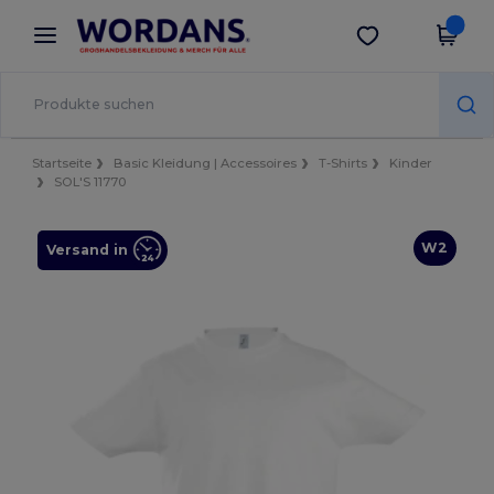
×
Wordans App
App holen
Bessere Preise in der App!
Startseite
Basic Kleidung | Accessoires
T-Shirts
Kinder
SOL'S 11770
W2
Versand in