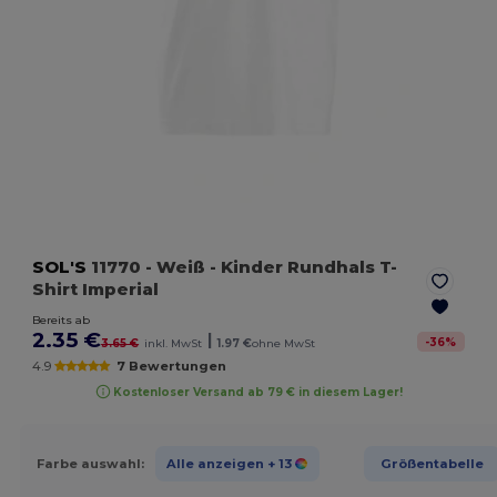
SOL'S
11770
- Weiß
- Kinder Rundhals T-
Shirt Imperial
Bereits ab
2.35 €
|
-
36
%
3.65 €
inkl. MwSt
1.97 €
ohne MwSt
4.9
7 Bewertungen
Kostenloser Versand ab 79 € in diesem Lager!
Farbe auswahl:
Alle anzeigen
+ 13
Größentabelle