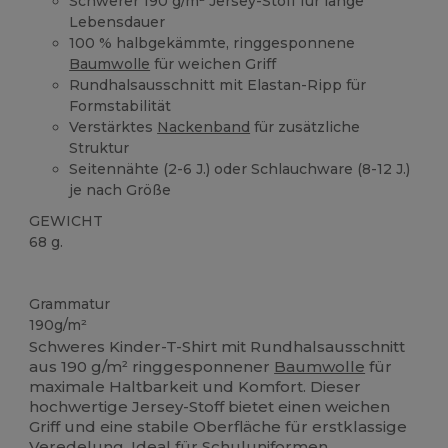
Schwerer 190 g/m² Jersey-Stoff für lange
Lebensdauer
100 % halbgekämmte, ringgesponnene
Baumwolle
für weichen Griff
Rundhalsausschnitt mit Elastan-Ripp für
Formstabilität
Verstärktes
Nackenband
für zusätzliche
Struktur
Seitennähte (2-6 J.) oder Schlauchware (8-12 J.)
je nach Größe
GEWICHT
68 g.
Hoher Bestand
Anpassbar
Grammatur
190g/m²
Schweres Kinder-T-Shirt mit Rundhalsausschnitt
aus 190 g/m² ringgesponnener
Baumwolle
für
maximale Haltbarkeit und Komfort. Dieser
hochwertige Jersey-Stoff bietet einen weichen
Griff und eine stabile Oberfläche für erstklassige
Veredelung. Ideal für Schuluniformen,