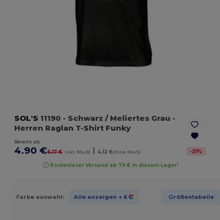
SOL'S
11190
- Schwarz / Meliertes Grau
-
Herren Raglan T-Shirt Funky
Bereits ab
4.90 €
|
-
21
%
6.17 €
inkl. MwSt
4.12 €
ohne MwSt
Kostenloser Versand ab 79 € in diesem Lager!
Farbe auswahl:
Alle anzeigen
+ 6
Größentabelle