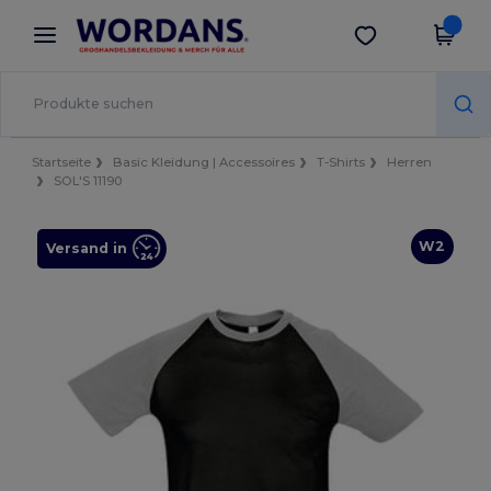
×
Wordans App
App holen
Bessere Preise in der App!
Startseite
Basic Kleidung | Accessoires
T-Shirts
Herren
SOL'S 11190
W2
Versand in