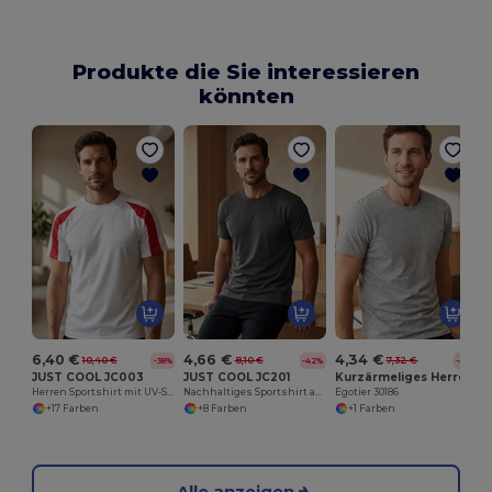
Produkte die Sie interessieren
könnten
6,40 €
4,66 €
4,34 €
10,40 €
8,10 €
7,32 €
-38%
-42%
-41%
JUST COOL JC003
JUST COOL JC201
Kurzärmeliges Herren-T-Shirt aus gekämmter Baumwolle
Herren Sportshirt mit UV-Schutz und Atmungsaktivität
Nachhaltiges Sportshirt aus Recycling-Polyester
Egotier 30186
+17 Farben
+8 Farben
+1 Farben
Alle anzeigen