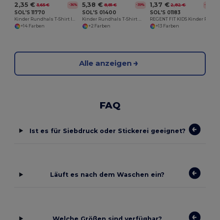
2,35 €
5,38 €
1,37 €
3,65 €
8,81 €
2,82 €
-36%
-39%
-51%
SOL'S 11770
SOL'S 01400
SOL'S 01183
Kinder Rundhals T-Shirt Imperial
Kinder Rundhals T-Shirt Miles
REGENT FIT KIDS Kinder Rundhals T Shirt
+14 Farben
+2 Farben
+13 Farben
Alle anzeigen
FAQ
Ist es für Siebdruck oder Stickerei geeignet?
Läuft es nach dem Waschen ein?
Welche Größen sind verfügbar?