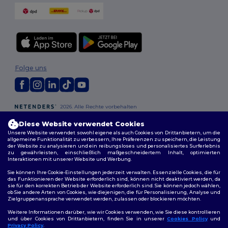
Folge uns
2026. Alle Rechte vorbehalten
Allgemeine Geschäftsbedingungen
|
Personalisierungsrichtlinien
|
Diese Website verwendet Cookies
Datenschutzbestimmungen
|
Cookie-Richtlinie
|
Site Map
Unsere Website verwendet sowohl eigene als auch Cookies von Drittanbietern, um die
allgemeine Funktionalität zu verbessern, Ihre Präferenzen zu speichern, die Leistung
der Website zu analysieren und ein reibungsloses und personalisiertes Surferlebnis
Berlin
|
Hamburg
|
München
|
Köln
|
Frankfurt
|
Essen
|
Dortmund
|
zu gewährleisten, einschließlich maßgeschneidertem Inhalt, optimierten
Stuttgart
|
Düsseldorf
|
Bremen
Interaktionen mit unserer Website und Werbung.
Sie können Ihre Cookie-Einstellungen jederzeit verwalten. Essenzielle Cookies, die für
das Funktionieren der Website erforderlich sind, können nicht deaktiviert werden, da
sie für den korrekten Betrieb der Website erforderlich sind. Sie können jedoch wählen,
ob Sie andere Arten von Cookies, wie diejenigen, die für Personalisierung, Analyse und
Zielgruppenansprache verwendet werden, zulassen oder blockieren möchten.
Weitere Informationen darüber, wie wir Cookies verwenden, wie Sie diese kontrollieren
und über Cookies von Drittanbietern, finden Sie in unserer
Cookies Policy
und
Privacy Policy
.