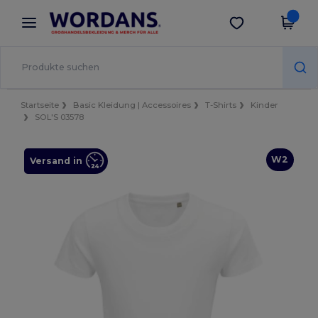
×
Wordans App
App holen
Bessere Preise in der App!
Startseite
Basic Kleidung | Accessoires
T-Shirts
Kinder
SOL'S 03578
W2
Versand in