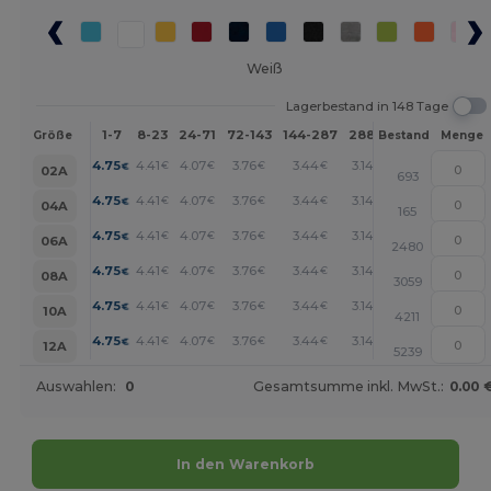
Weiß
Lagerbestand in 148 Tage
1-7
8-23
24-71
72-143
144-287
288 +
Mehr
Größe
Bestand
Menge
+
4.75
4.41
4.07
3.76
3.44
3.14
€
€
€
€
€
€
02A
693
+
4.75
4.41
4.07
3.76
3.44
3.14
€
€
€
€
€
€
04A
165
+
4.75
4.41
4.07
3.76
3.44
3.14
€
€
€
€
€
€
06A
2480
+
4.75
4.41
4.07
3.76
3.44
3.14
€
€
€
€
€
€
08A
3059
+
4.75
4.41
4.07
3.76
3.44
3.14
€
€
€
€
€
€
10A
4211
+
4.75
4.41
4.07
3.76
3.44
3.14
€
€
€
€
€
€
12A
5239
Auswahlen:
0
Gesamtsumme inkl. MwSt.:
0.00 
In den Warenkorb