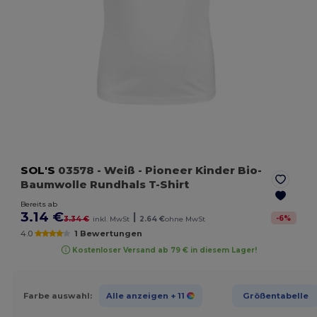
SOL'S
03578
- Weiß
- Pioneer Kinder Bio-
Baumwolle Rundhals T-Shirt
Bereits ab
3.14 €
|
-
6
%
3.34 €
inkl. MwSt
2.64 €
ohne MwSt
4.0
1 Bewertungen
Kostenloser Versand ab 79 € in diesem Lager!
Farbe auswahl:
Alle anzeigen
+ 11
Größentabelle