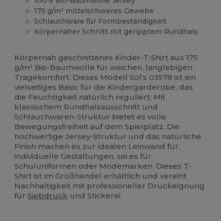
100% Bio-Baumwolle Jersey
175 g/m² mittelschweres Gewebe
Schlauchware für Formbeständigkeit
Körpernaher Schnitt mit geripptem Rundhals
Organic
Hoher Bestand
Anpassbar
Organic
Organic
Körpernah geschnittenes Kinder-T-Shirt aus 175
g/m² Bio-Baumwolle für weichen, langlebigen
Tragekomfort. Dieses Modell Sol's 03578 ist ein
vielseitiges Basic für die Kindergarderobe, das
die Feuchtigkeit natürlich reguliert. Mit
klassischem Rundhalsausschnitt und
Schlauchwaren-Struktur bietet es volle
Bewegungsfreiheit auf dem Spielplatz. Die
hochwertige Jersey-Struktur und das natürliche
Finish machen es zur idealen Leinwand für
individuelle Gestaltungen, sei es für
Schuluniformen oder Modemarken. Dieses T-
Shirt ist im Großhandel erhältlich und vereint
Nachhaltigkeit mit professioneller Druckeignung
für
Siebdruck
und Stickerei.