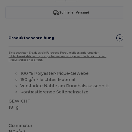
Schneller Versand
Produktbeschreibung
Bitte beachten Sie, dass die Farbe des Produktbildes aufgrund der
Bildschirmkalibrierung möglicherweise nicht genau der tatsächlichen
Produktfarbe entspricht.
100 % Polyester-Piqué-Gewebe
150 g/m² leichtes Material
Verstärkte Nähte am Rundhalsausschnitt
Kontrastierende Seiteneinsätze
GEWICHT
181 g.
Hoher Bestand
Für Sublimation
Für Sublimation
Grammatur
150g/m²