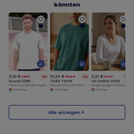
könnten
3,10 €
10,33 €
3,21 €
7,00 €
19,02 €
7,20 €
-56%
-46%
-55%
Russell JZ180
TIGER T60011
TH Clothes 30125
T-Shirt aus 100% Baumwolle
Lässiges Oversize T-Shirt aus Bio-Baumwolle
Langärmeliges tailliertes T-Shirt für Frauen
+14 Farben
+12 Farben
+1 Farben
Alle anzeigen