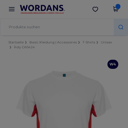
×
Wordans App
App holen
Bessere Preise in der App!
Startseite
Basic Kleidung | Accessoires
T-Shirts
Unisex
Roly CA0424
W4