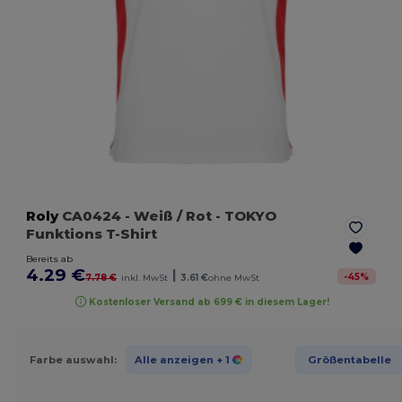
Roly
CA0424
- Weiß / Rot
- TOKYO
Funktions T-Shirt
Bereits ab
4.29 €
|
-
45
%
7.78 €
inkl. MwSt
3.61 €
ohne MwSt
Kostenloser Versand ab 699 € in diesem Lager!
Farbe auswahl:
Alle anzeigen
+ 1
Größentabelle