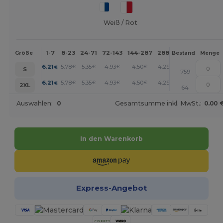
Weiß / Rot
1-7
8-23
24-71
72-143
144-287
288 +
Mehr
Größe
Bestand
Menge
+
6.21
5.78
5.35
4.93
4.50
4.29
€
€
€
€
€
€
S
759
+
6.21
5.78
5.35
4.93
4.50
4.29
€
€
€
€
€
€
2XL
64
Auswahlen:
0
Gesamtsumme inkl. MwSt.:
0.00 
In den Warenkorb
Express-Angebot