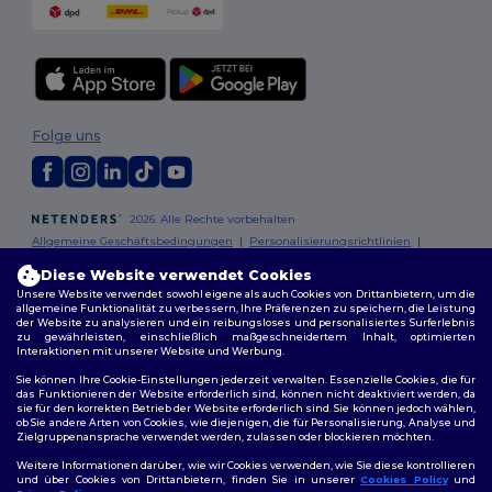
Folge uns
2026. Alle Rechte vorbehalten
Allgemeine Geschäftsbedingungen
|
Personalisierungsrichtlinien
|
Datenschutzbestimmungen
|
Cookie-Richtlinie
|
Site Map
Diese Website verwendet Cookies
Unsere Website verwendet sowohl eigene als auch Cookies von Drittanbietern, um die
Berlin
|
Hamburg
|
München
|
Köln
|
Frankfurt
|
Essen
|
Dortmund
|
allgemeine Funktionalität zu verbessern, Ihre Präferenzen zu speichern, die Leistung
der Website zu analysieren und ein reibungsloses und personalisiertes Surferlebnis
Stuttgart
|
Düsseldorf
|
Bremen
zu gewährleisten, einschließlich maßgeschneidertem Inhalt, optimierten
Interaktionen mit unserer Website und Werbung.
Sie können Ihre Cookie-Einstellungen jederzeit verwalten. Essenzielle Cookies, die für
das Funktionieren der Website erforderlich sind, können nicht deaktiviert werden, da
sie für den korrekten Betrieb der Website erforderlich sind. Sie können jedoch wählen,
ob Sie andere Arten von Cookies, wie diejenigen, die für Personalisierung, Analyse und
Zielgruppenansprache verwendet werden, zulassen oder blockieren möchten.
Weitere Informationen darüber, wie wir Cookies verwenden, wie Sie diese kontrollieren
und über Cookies von Drittanbietern, finden Sie in unserer
Cookies Policy
und