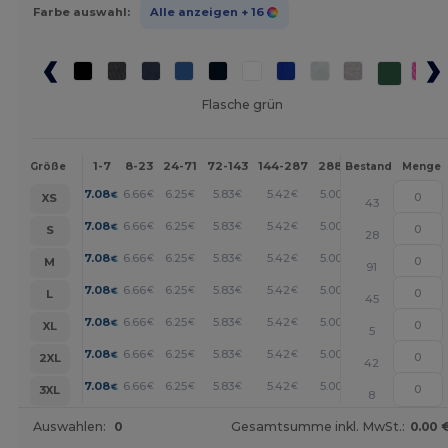
Farbe auswahl:
Alle anzeigen
+ 16
Flasche grün
1-7
8-23
24-71
72-143
144-287
288 +
Mehr
Größe
Bestand
Menge
+
7.08
6.66
6.25
5.83
5.42
5.00
€
€
€
€
€
€
XS
43
+
7.08
6.66
6.25
5.83
5.42
5.00
€
€
€
€
€
€
S
28
+
7.08
6.66
6.25
5.83
5.42
5.00
€
€
€
€
€
€
M
91
+
7.08
6.66
6.25
5.83
5.42
5.00
€
€
€
€
€
€
L
45
+
7.08
6.66
6.25
5.83
5.42
5.00
€
€
€
€
€
€
XL
5
+
7.08
6.66
6.25
5.83
5.42
5.00
€
€
€
€
€
€
2XL
42
+
7.08
6.66
6.25
5.83
5.42
5.00
€
€
€
€
€
€
3XL
8
Auswahlen:
0
Gesamtsumme inkl. MwSt.:
0.00 