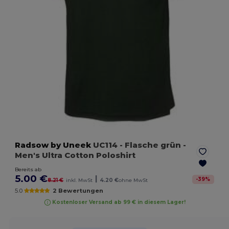
Radsow by Uneek
UC114
- Flasche grün
-
Men's Ultra Cotton Poloshirt
Bereits ab
5.00 €
|
-
39
%
8.21 €
inkl. MwSt
4.20 €
ohne MwSt
5.0
2 Bewertungen
Kostenloser Versand ab 99 € in diesem Lager!