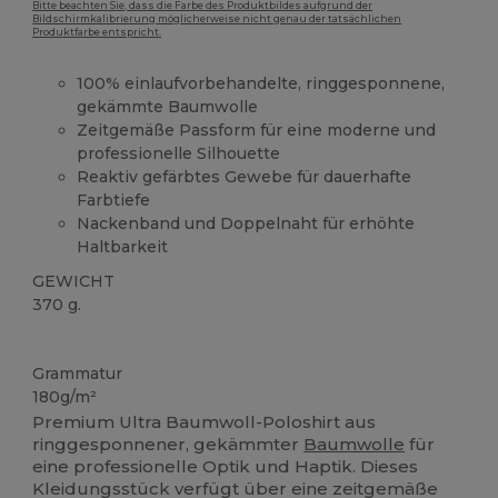
Bitte beachten Sie, dass die Farbe des Produktbildes aufgrund der
Bildschirmkalibrierung möglicherweise nicht genau der tatsächlichen
Produktfarbe entspricht.
100% einlaufvorbehandelte, ringgesponnene,
gekämmte Baumwolle
Zeitgemäße Passform für eine moderne und
professionelle Silhouette
Reaktiv gefärbtes Gewebe für dauerhafte
Farbtiefe
Nackenband und Doppelnaht für erhöhte
Haltbarkeit
GEWICHT
370 g.
Anpassbar
Grammatur
180g/m²
Premium Ultra Baumwoll-Poloshirt aus
ringgesponnener, gekämmter
Baumwolle
für
eine professionelle Optik und Haptik. Dieses
Kleidungsstück verfügt über eine zeitgemäße