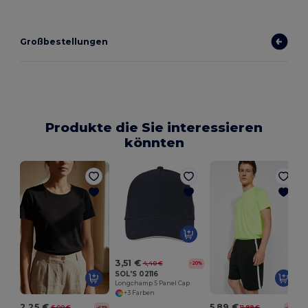
Großbestellungen
Produkte die Sie interessieren
könnten
3,51 €
4,40 €
-20%
SOL'S 02116
Longchamp 5 Panel Cap
+3 Farben
2,25 €
5,89 €
6,00 €
11,89 €
-63%
-50%