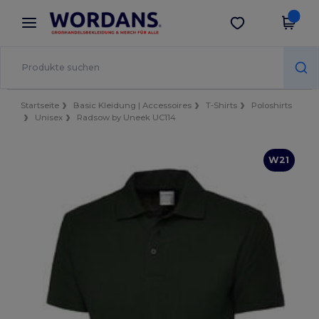
×
Wordans App
App holen
Bessere Preise in der App!
Startseite
Basic Kleidung | Accessoires
T-Shirts
Poloshirts
Unisex
Radsow by Uneek UC114
W21