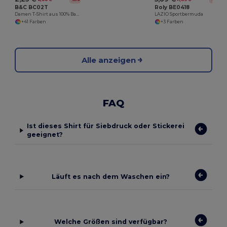
B&C BC02T
Roly BE0418
Damen T-Shirt aus 100% Baumwolle
LAZIO Sportbermuda
+41 Farben
+3 Farben
Alle anzeigen
FAQ
Ist dieses Shirt für Siebdruck oder Stickerei
geeignet?
Läuft es nach dem Waschen ein?
Welche Größen sind verfügbar?