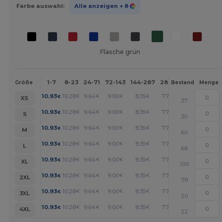
Farbe auswahl:
Alle anzeigen
+ 8
Flasche grün
1-7
8-23
24-71
72-143
144-287
288 +
Mehr
Größe
Bestand
Menge
+
10.93
10.28
9.64
9.00
8.35
7.71
€
€
€
€
€
€
XS
37
+
10.93
10.28
9.64
9.00
8.35
7.71
€
€
€
€
€
€
S
30
+
10.93
10.28
9.64
9.00
8.35
7.71
€
€
€
€
€
€
M
60
+
10.93
10.28
9.64
9.00
8.35
7.71
€
€
€
€
€
€
L
66
+
10.93
10.28
9.64
9.00
8.35
7.71
€
€
€
€
€
€
XL
100
+
10.93
10.28
9.64
9.00
8.35
7.71
€
€
€
€
€
€
2XL
78
+
10.93
10.28
9.64
9.00
8.35
7.71
€
€
€
€
€
€
3XL
20
+
10.93
10.28
9.64
9.00
8.35
7.71
€
€
€
€
€
€
4XL
22