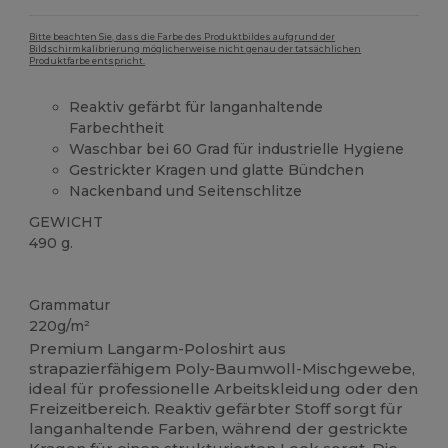
Bitte beachten Sie, dass die Farbe des Produktbildes aufgrund der
Bildschirmkalibrierung möglicherweise nicht genau der tatsächlichen
Produktfarbe entspricht.
Reaktiv gefärbt für langanhaltende
Farbechtheit
Waschbar bei 60 Grad für industrielle Hygiene
Gestrickter Kragen und glatte Bündchen
Nackenband und Seitenschlitze
GEWICHT
490 g.
Waschbar auf 60°C
Anpassbar
Hoher Bestand
Grammatur
220g/m²
Premium Langarm-Poloshirt aus
strapazierfähigem Poly-Baumwoll-Mischgewebe,
ideal für professionelle Arbeitskleidung oder den
Freizeitbereich. Reaktiv gefärbter Stoff sorgt für
langanhaltende Farben, während der gestrickte