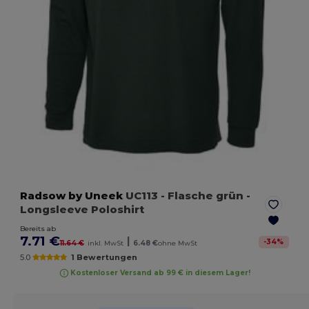
Radsow by Uneek
UC113
- Flasche grün
-
Longsleeve Poloshirt
Bereits ab
7.71 €
|
-
34
%
11.64 €
inkl. MwSt
6.48 €
ohne MwSt
5.0
1 Bewertungen
Kostenloser Versand ab 99 € in diesem Lager!