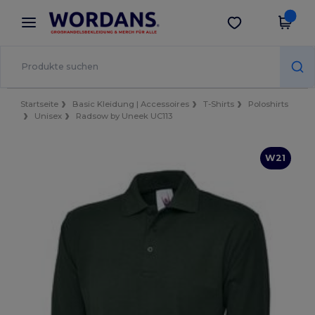
×
Wordans App
App holen
Bessere Preise in der App!
Startseite
Basic Kleidung | Accessoires
T-Shirts
Poloshirts
Unisex
Radsow by Uneek UC113
W21