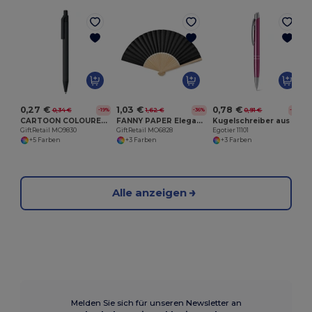
E
0,27 €
1,03 €
0,78 €
0,34 €
1,62 €
0,91 €
-19%
-36%
-15%
CARTOON COLOURED Kugelschreiber Papier/Mais PLA
FANNY PAPER Eleganter Bambus Handfächer aus Papierstoff
Kugelschreiber aus Aluminium
GiftRetail MO9830
GiftRetail MO6828
Egotier 11101
+5 Farben
+3 Farben
+3 Farben
Alle anzeigen
Melden Sie sich für unseren Newsletter an