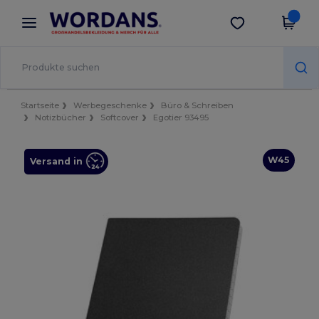
×
Wordans App
App holen
Bessere Preise in der App!
Startseite
Werbegeschenke
Büro & Schreiben
Notizbücher
Softcover
Egotier 93495
W45
Versand in