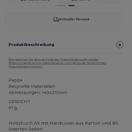
Schneller Versand
Produktbeschreibung
Bitte beachten Sie, dass die Farbe des Produktbildes aufgrund der
Bildschirmkalibrierung möglicherweise nicht genau der tatsächlichen
Produktfarbe entspricht.
Pappe
Recycelte Materialien
Abmessungen: 140x210mm
GEWICHT
91 g.
Hoher Bestand
Anpassbar
Notizbuch A5 mit Hardcover aus Karton und 80
linierten Seiten