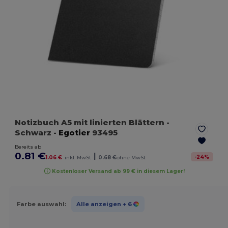
Notizbuch A5 mit linierten Blättern
-
Schwarz
-
Egotier
93495
Bereits ab
0.81 €
|
-
24
%
1.06 €
inkl. MwSt
0.68 €
ohne MwSt
Kostenloser Versand ab 99 € in diesem Lager!
Farbe auswahl:
Alle anzeigen
+ 6