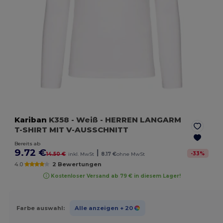
Kariban
K358
- Weiß
- HERREN LANGARM
T-SHIRT MIT V-AUSSCHNITT
Bereits ab
9.72 €
|
-
33
%
14.50 €
inkl. MwSt
8.17 €
ohne MwSt
4.0
2 Bewertungen
Kostenloser Versand ab 79 € in diesem Lager!
Farbe auswahl:
Alle anzeigen
+ 20