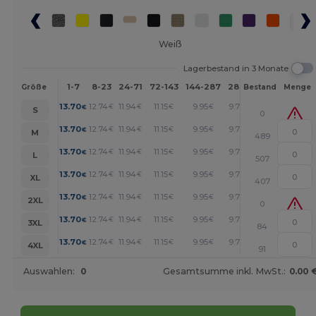
Weiß
Lagerbestand in 3 Monate
1-7
8-23
24-71
72-143
144-287
288 +
Mehr
Größe
Bestand
Menge
+
13.70
12.74
11.94
11.15
9.95
9.72
€
€
€
€
€
€
S
0
+
13.70
12.74
11.94
11.15
9.95
9.72
€
€
€
€
€
€
M
489
+
13.70
12.74
11.94
11.15
9.95
9.72
€
€
€
€
€
€
L
507
+
13.70
12.74
11.94
11.15
9.95
9.72
€
€
€
€
€
€
XL
407
+
13.70
12.74
11.94
11.15
9.95
9.72
€
€
€
€
€
€
2XL
0
+
13.70
12.74
11.94
11.15
9.95
9.72
€
€
€
€
€
€
3XL
84
+
13.70
12.74
11.94
11.15
9.95
9.72
€
€
€
€
€
€
4XL
91
Auswahlen:
0
Gesamtsumme inkl. MwSt.:
0.00 