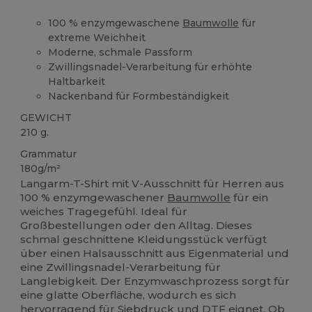
100 % enzymgewaschene
Baumwolle
für
extreme Weichheit
Moderne, schmale Passform
Zwillingsnadel-Verarbeitung für erhöhte
Haltbarkeit
Nackenband für Formbeständigkeit
GEWICHT
210 g.
Grammatur
180g/m²
Langarm-T-Shirt mit V-Ausschnitt für Herren aus
100 % enzymgewaschener
Baumwolle
für ein
weiches Tragegefühl. Ideal für
Großbestellungen oder den Alltag. Dieses
schmal geschnittene Kleidungsstück verfügt
über einen Halsausschnitt aus Eigenmaterial und
eine Zwillingsnadel-Verarbeitung für
Langlebigkeit. Der Enzymwaschprozess sorgt für
eine glatte Oberfläche, wodurch es sich
hervorragend für
Siebdruck
und DTF eignet. Ob