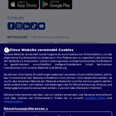
Folge uns
2026. Alle Rechte vorbehalten
Allgemeine Geschäftsbedingungen
|
Personalisierungsrichtlinien
|
Datenschutzbestimmungen
|
Cookie-Richtlinie
|
Site Map
Diese Website verwendet Cookies
Unsere Website verwendet sowohl eigene als auch Cookies von Drittanbietern, um die
allgemeine Funktionalität zu verbessern, Ihre Präferenzen zu speichern, die Leistung
Berlin
|
Hamburg
|
München
|
Köln
|
Frankfurt
|
Essen
|
Dortmund
|
der Website zu analysieren und ein reibungsloses und personalisiertes Surferlebnis
Stuttgart
|
Düsseldorf
|
Bremen
zu gewährleisten, einschließlich maßgeschneidertem Inhalt, optimierten
Interaktionen mit unserer Website und Werbung.
Sie können Ihre Cookie-Einstellungen jederzeit verwalten. Essenzielle Cookies, die für
das Funktionieren der Website erforderlich sind, können nicht deaktiviert werden, da
sie für den korrekten Betrieb der Website erforderlich sind. Sie können jedoch wählen,
ob Sie andere Arten von Cookies, wie diejenigen, die für Personalisierung, Analyse und
Zielgruppenansprache verwendet werden, zulassen oder blockieren möchten.
Weitere Informationen darüber, wie wir Cookies verwenden, wie Sie diese kontrollieren
und über Cookies von Drittanbietern, finden Sie in unserer
Cookies Policy
und
Privacy Policy
.
👋
Hallo
Bewertungspräferenzen
Wenn Sie Fragen oder
Bedenken haben, können Sie