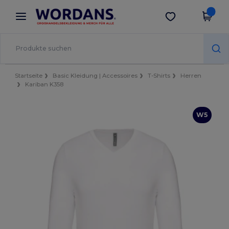
×
Wordans App
App holen
Bessere Preise in der App!
Startseite
Basic Kleidung | Accessoires
T-Shirts
Herren
Kariban K358
W5