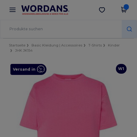
×
Wordans App
App holen
Bessere Preise in der App!
Startseite
Basic Kleidung | Accessoires
T-Shirts
Kinder
JHK JK154
W1
Versand in