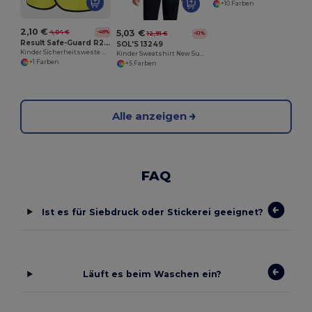
+10 Farben
2,10 €
5,03 €
4,04 €
-48%
12,91 €
-61%
Result Safe-Guard R200J
SOL'S 13249
Kinder Sicherheitsweste mit Reflektoren
Kinder Sweatshirt New Supreme
+1 Farben
+5 Farben
Alle anzeigen
FAQ
Ist es für Siebdruck oder Stickerei geeignet?
Läuft es beim Waschen ein?