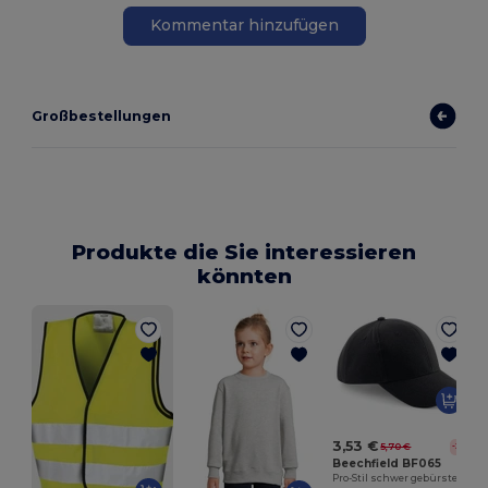
Kommentar hinzufügen
Großbestellungen
Produkte die Sie interessieren
könnten
3,53 €
5,70 €
-38%
Beechfield BF065
Pro-Stil schwer gebürstete Baumwollkappe