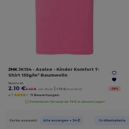
JHK
JK154
- Azalee
- Kinder Komfort T-
Shirt 155g/m² Baumwolle
Bereits ab
2.10 €
|
-
38
%
3.40 €
inkl. MwSt
1.76 €
ohne MwSt
4.7
11 Bewertungen
Kostenloser Versand ab 79 € in diesem Lager!
Farbe auswahl:
Alle anzeigen
+ 34
Größentabelle