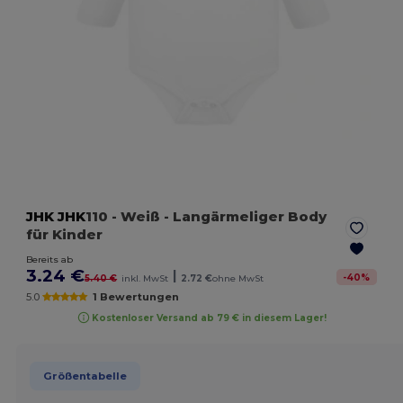
JHK
JHK
110
- Weiß
- Langärmeliger Body
für Kinder
Bereits ab
3.24 €
|
-
40
%
5.40 €
inkl. MwSt
2.72 €
ohne MwSt
5.0
1 Bewertungen
Kostenloser Versand ab 79 € in diesem Lager!
Größentabelle