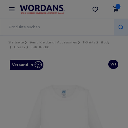
×
Wordans App
App holen
Bessere Preise in der App!
Startseite
Basic Kleidung | Accessoires
T-Shirts
Body
Unisex
JHK JHK110
W1
Versand in