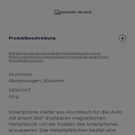
Schneller Versand
Produktbeschreibung
Bitte beachten Sie, dass die Farbe des Produktbildes aufgrund der
Bildschirmkalibrierung möglicherweise nicht genau der tatsächlichen
Produktfarbe entspricht.
Aluminium
Abmessungen: 35x44mm
GEWICHT
43 g.
Hoher Bestand
Smartphone-Halter aus Aluminium für das Auto
mit einem 360º drehbaren magnetischen
Metallstück, um die Position des Smartphones
anzupassen. Das Metallplättchen besitzt eine