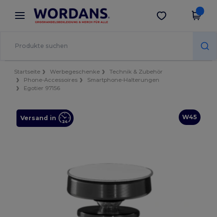
×
Wordans App
App holen
Bessere Preise in der App!
Startseite
Werbegeschenke
Technik & Zubehör
Phone-Accessoires
Smartphone-Halterungen
Egotier 97156
W45
Versand in