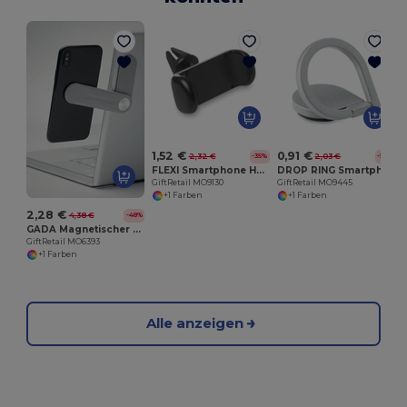
G
1,52 €
0,91 €
2,32 €
2,03 €
-35%
-55%
FLEXI Smartphone Halter
DROP RING Smartphone Ringständer
GiftRetail MO9130
GiftRetail MO9445
+1 Farben
+1 Farben
2,28 €
4,38 €
-48%
GADA Magnetischer Smartphone-Halter
GiftRetail MO6393
+1 Farben
Alle anzeigen