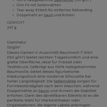
Slim Fit mit Seitennähten
Tear-away Etikett für einfaches Rebranding
Doppelnaht an
Saum
und Ärmeln
GEWICHT
247 g.
Tear Away
Grammatur
150g/m²
Dieses Damen V-Ausschnitt Baumwoll-T-Shirt
(150 g/m²) bietet leichten Tragekomfort und eine
glatte Oberfläche, ideal für Freizeit oder
Textildruck. Gefertigt aus 100% halbgekämmter
Baumwolle, bietet dieses figurbetonte
Kleidungsstück eine moderne Silhouette bei
hoher Langlebigkeit. Die
Seitennähte
sorgen für
Formbeständigkeit nach dem Waschen, während
Doppelnähte an
Saum
und Ärmeln die Stabilität
erhöhen. Dank des abreißbaren Etiketts ist es die
perfekte Wahl für Markeninhaber oder
Organisationen, die eigene Labels anbringen