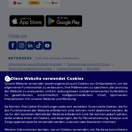
Folge uns
2026. Alle Rechte vorbehalten
Allgemeine Geschäftsbedingungen
|
Personalisierungsrichtlinien
|
Datenschutzbestimmungen
|
Cookie-Richtlinie
|
Site Map
Diese Website verwendet Cookies
Berlin
|
Hamburg
|
München
|
Köln
|
Frankfurt
|
Essen
|
Dortmund
|
Unsere Website verwendet sowohl eigene als auch Cookies von Drittanbietern, um die
Stuttgart
|
Düsseldorf
|
Bremen
allgemeine Funktionalität zu verbessern, Ihre Präferenzen zu speichern, die Leistung
der Website zu analysieren und ein reibungsloses und personalisiertes Surferlebnis
zu gewährleisten, einschließlich maßgeschneidertem Inhalt, optimierten
Interaktionen mit unserer Website und Werbung.
Sie können Ihre Cookie-Einstellungen jederzeit verwalten. Essenzielle Cookies, die für
das Funktionieren der Website erforderlich sind, können nicht deaktiviert werden, da
sie für den korrekten Betrieb der Website erforderlich sind. Sie können jedoch wählen,
ob Sie andere Arten von Cookies, wie diejenigen, die für Personalisierung, Analyse und
Zielgruppenansprache verwendet werden, zulassen oder blockieren möchten.
Weitere Informationen darüber, wie wir Cookies verwenden, wie Sie diese kontrollieren