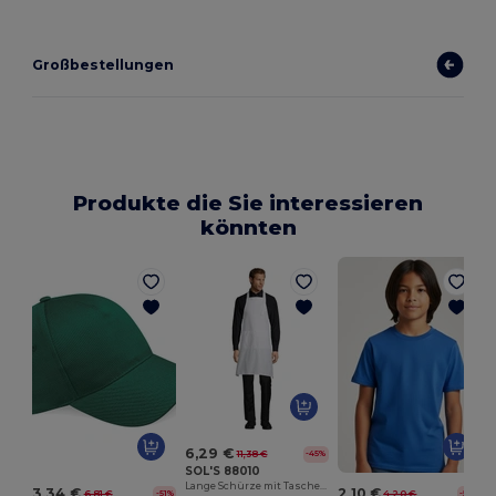
Großbestellungen
Produkte die Sie interessieren
könnten
6,29 €
11,38 €
-45%
SOL'S 88010
Lange Schürze mit Taschen Gala
3,34 €
2,10 €
6,81 €
4,20 €
-51%
-50%