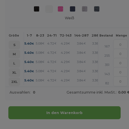
Weiß
1-7
8-23
24-71
72-143
144-287
288 +
Mehr
Größe
Bestand
Menge
+
5.40
5.08
4.72
4.29
3.84
3.38
€
€
€
€
€
€
S
167
+
5.40
5.08
4.72
4.29
3.84
3.38
€
€
€
€
€
€
M
255
+
5.40
5.08
4.72
4.29
3.84
3.38
€
€
€
€
€
€
L
351
+
5.40
5.08
4.72
4.29
3.84
3.38
€
€
€
€
€
€
XL
143
+
5.40
5.08
4.72
4.29
3.84
3.38
€
€
€
€
€
€
2XL
82
Auswahlen:
0
Gesamtsumme inkl. MwSt.:
0.00 
In den Warenkorb
Jetzt konfigurieren!