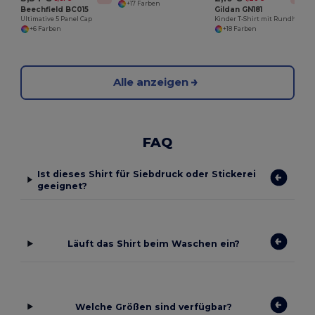
+17 Farben
Beechfield BC015
Gildan GN181
Ultimative 5 Panel Cap
Kinder T-Shirt mit Rundhalsausschnitt Kinder
+6 Farben
+18 Farben
Alle anzeigen
FAQ
Ist dieses Shirt für Siebdruck oder Stickerei
geeignet?
Läuft das Shirt beim Waschen ein?
Welche Größen sind verfügbar?