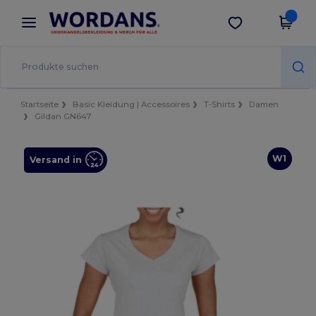
×
Wordans App
App holen
Bessere Preise in der App!
Startseite
Basic Kleidung | Accessoires
T-Shirts
Damen
Gildan GN647
W1
Versand in