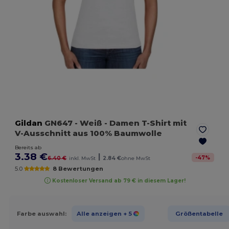
Gildan
GN647
- Weiß
- Damen T-Shirt mit
V-Ausschnitt aus 100% Baumwolle
Bereits ab
3.38 €
|
-
47
%
6.40 €
inkl. MwSt
2.84 €
ohne MwSt
5.0
8 Bewertungen
Kostenloser Versand ab 79 € in diesem Lager!
Farbe auswahl:
Alle anzeigen
+ 5
Größentabelle