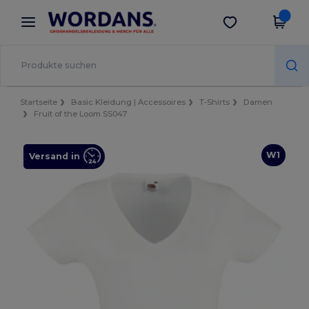
×
Wordans App
App holen
Bessere Preise in der App!
Startseite
Basic Kleidung | Accessoires
T-Shirts
Damen
Fruit of the Loom SS047
W1
Versand in