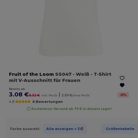
Fruit of the Loom
SS047
- Weiß
- T-Shirt
mit V-Ausschnitt für Frauen
Bereits ab
3.08 €
|
-
51
%
6.32 €
inkl. MwSt
2.59 €
ohne MwSt
4.8
6 Bewertungen
Kostenloser Versand ab 79 € in diesem Lager!
Farbe auswahl:
Alle anzeigen
+ 3
Größentabelle