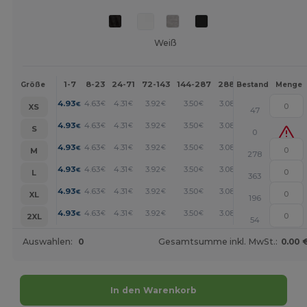
Weiß
1-7
8-23
24-71
72-143
144-287
288 +
Mehr
Größe
Bestand
Menge
+
4.93
4.63
4.31
3.92
3.50
3.08
€
€
€
€
€
€
XS
47
+
4.93
4.63
4.31
3.92
3.50
3.08
€
€
€
€
€
€
S
0
+
4.93
4.63
4.31
3.92
3.50
3.08
€
€
€
€
€
€
M
278
+
4.93
4.63
4.31
3.92
3.50
3.08
€
€
€
€
€
€
L
363
+
4.93
4.63
4.31
3.92
3.50
3.08
€
€
€
€
€
€
XL
196
+
4.93
4.63
4.31
3.92
3.50
3.08
€
€
€
€
€
€
2XL
54
Auswahlen:
0
Gesamtsumme inkl. MwSt.:
0.00 
In den Warenkorb