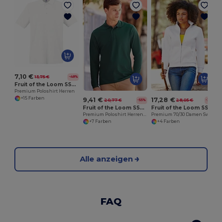
7,10 €
13,75 €
-48%
Fruit of the Loom SS255
Premium Poloshirt Herren
+15 Farben
9,41 €
17,28 €
20,77 €
28,05 €
-55%
-38%
Fruit of the Loom SS258
Fruit of the Loom SS310
Premium Poloshirt Herren Langarm
Premium 70/30 Damen Sweatshirt Jacke
+7 Farben
+4 Farben
Alle anzeigen
FAQ