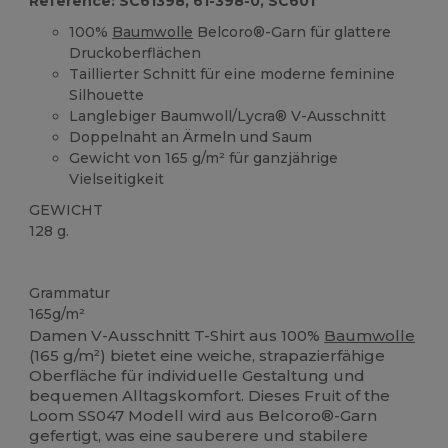
Reference: SC61398, 61-398-0, SC601
100%
Baumwolle
Belcoro®-Garn für glattere
Druckoberflächen
Taillierter Schnitt für eine moderne feminine
Silhouette
Langlebiger Baumwoll/Lycra® V-Ausschnitt
Doppelnaht an Ärmeln und Saum
Gewicht von 165 g/m² für ganzjährige
Vielseitigkeit
GEWICHT
128 g.
Anpassbar
Grammatur
165g/m²
Damen V-Ausschnitt T-Shirt aus 100%
Baumwolle
(165 g/m²) bietet eine weiche, strapazierfähige
Oberfläche für individuelle Gestaltung und
bequemen Alltagskomfort. Dieses Fruit of the
Loom SS047 Modell wird aus Belcoro®-Garn
gefertigt, was eine sauberere und stabilere