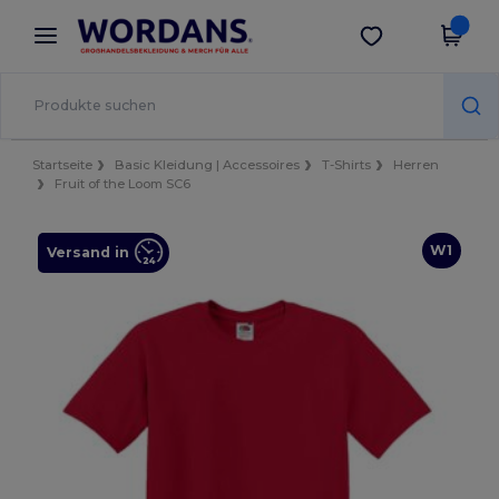
×
Wordans App
App holen
Bessere Preise in der App!
Startseite
Basic Kleidung | Accessoires
T-Shirts
Herren
Fruit of the Loom SC6
W1
Versand in