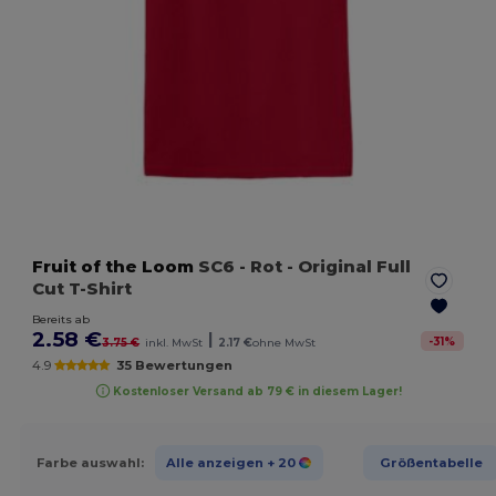
Fruit of the Loom
SC6
- Rot
- Original Full
Cut T-Shirt
Bereits ab
2.58 €
|
-
31
%
3.75 €
inkl. MwSt
2.17 €
ohne MwSt
4.9
35 Bewertungen
Kostenloser Versand ab 79 € in diesem Lager!
Farbe auswahl:
Alle anzeigen
+ 20
Größentabelle