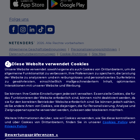
Folge uns
2026. Alle Rechte vorbehalten
Allgemeine Geschäftsbedingungen
|
Personalisierungsrichtlinien
|
Datenschutzbestimmungen
|
Cookie-Richtlinie
|
Site Map
Diese Website verwendet Cookies
Berlin
|
Hamburg
|
München
|
Köln
|
Frankfurt
|
Essen
|
Dortmund
|
Unsere Website verwendet sowohl eigene als auch Cookies von Drittanbietern, um die
Stuttgart
|
Düsseldorf
|
Bremen
allgemeine Funktionalität zu verbessern, Ihre Präferenzen zu speichern, die Leistung
der Website zu analysieren und ein reibungsloses und personalisiertes Surferlebnis
zu gewährleisten, einschließlich maßgeschneidertem Inhalt, optimierten
Interaktionen mit unserer Website und Werbung.
Sie können Ihre Cookie-Einstellungen jederzeit verwalten. Essenzielle Cookies, die für
das Funktionieren der Website erforderlich sind, können nicht deaktiviert werden, da
sie für den korrekten Betrieb der Website erforderlich sind. Sie können jedoch wählen,
ob Sie andere Arten von Cookies, wie diejenigen, die für Personalisierung, Analyse und
Zielgruppenansprache verwendet werden, zulassen oder blockieren möchten.
Weitere Informationen darüber, wie wir Cookies verwenden, wie Sie diese kontrollieren
und über Cookies von Drittanbietern, finden Sie in unserer
Cookies Policy
und
Privacy Policy
.
👋
Hallo
Bewertungspräferenzen
Wenn Sie Fragen oder