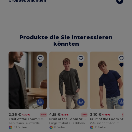
Großbestellungen
Produkte die Sie interessieren
könnten
2,35 €
4,15 €
3,10 €
4,30 €
6,15 €
4,75 €
-45%
-33%
-35%
Fruit of the Loom SC221
Fruit of the Loom SC201
Fruit of the Loom SC22V
T-shirt aus Baumwolle
Langarmshirt aus Belcoro Baumwolle für optimalen Druck
V-Ausschnitt-T-Shirt
+33 Farben
+8 Farben
+13 Farben