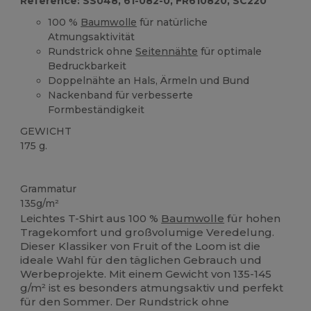
Reference: SS048, 61-082-0, FR610820, SC220
100 %
Baumwolle
für natürliche
Atmungsaktivität
Rundstrick ohne
Seitennähte
für optimale
Bedruckbarkeit
Doppelnähte an Hals, Ärmeln und Bund
Nackenband für verbesserte
Formbeständigkeit
GEWICHT
175 g.
Anpassbar
Hoher Bestand
Grammatur
135g/m²
Leichtes T-Shirt aus 100 %
Baumwolle
für hohen
Tragekomfort und großvolumige Veredelung.
Dieser Klassiker von Fruit of the Loom ist die
ideale Wahl für den täglichen Gebrauch und
Werbeprojekte. Mit einem Gewicht von 135-145
g/m² ist es besonders atmungsaktiv und perfekt
für den Sommer. Der Rundstrick ohne