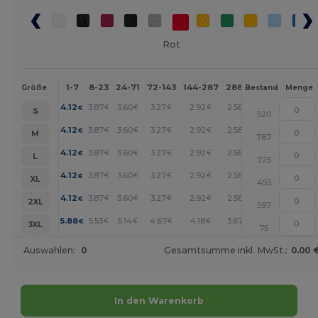
Rot
1-7
8-23
24-71
72-143
144-287
288 +
Mehr
Größe
Bestand
Menge
+
4.12
3.87
3.60
3.27
2.92
2.58
€
€
€
€
€
€
S
520
+
4.12
3.87
3.60
3.27
2.92
2.58
€
€
€
€
€
€
M
787
+
4.12
3.87
3.60
3.27
2.92
2.58
€
€
€
€
€
€
L
725
+
4.12
3.87
3.60
3.27
2.92
2.58
€
€
€
€
€
€
XL
455
+
4.12
3.87
3.60
3.27
2.92
2.58
€
€
€
€
€
€
2XL
597
+
5.88
5.53
5.14
4.67
4.18
3.67
€
€
€
€
€
€
3XL
75
Auswahlen:
0
Gesamtsumme inkl. MwSt.:
0.00 
In den Warenkorb