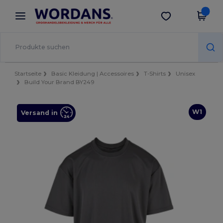
×
Wordans App
App holen
Bessere Preise in der App!
Startseite
Basic Kleidung | Accessoires
T-Shirts
Unisex
Build Your Brand BY249
W1
Versand in