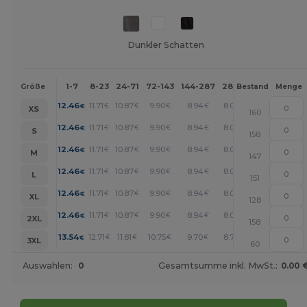
Dunkler Schatten
1-7
8-23
24-71
72-143
144-287
288 +
Mehr
Größe
Bestand
Menge
+
12.46
11.71
10.87
9.90
8.94
8.03
€
€
€
€
€
€
XS
160
+
12.46
11.71
10.87
9.90
8.94
8.03
€
€
€
€
€
€
S
158
+
12.46
11.71
10.87
9.90
8.94
8.03
€
€
€
€
€
€
M
147
+
12.46
11.71
10.87
9.90
8.94
8.03
€
€
€
€
€
€
L
151
+
12.46
11.71
10.87
9.90
8.94
8.03
€
€
€
€
€
€
XL
128
+
12.46
11.71
10.87
9.90
8.94
8.03
€
€
€
€
€
€
2XL
158
+
13.54
12.71
11.81
10.75
9.70
8.73
€
€
€
€
€
€
3XL
60
Auswahlen:
0
Gesamtsumme inkl. MwSt.:
0.00 