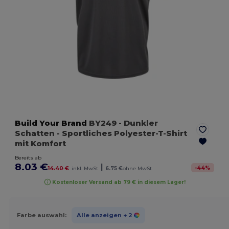
Build Your Brand
BY249
- Dunkler
Schatten
- Sportliches Polyester-T-Shirt
mit Komfort
Bereits ab
8.03 €
|
-
44
%
14.40 €
inkl. MwSt
6.75 €
ohne MwSt
Kostenloser Versand ab 79 € in diesem Lager!
Farbe auswahl:
Alle anzeigen
+ 2