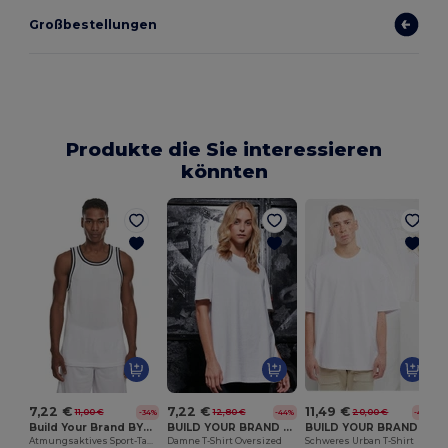
Großbestellungen
Produkte die Sie interessieren
könnten
H
7,22 €
7,22 €
11,49 €
11,00 €
12,80 €
20,00 €
-34%
-44%
-43%
Build Your Brand BY009
BUILD YOUR BRAND BY149
BUILD YOUR BRAND BY163
Atmungsaktives Sport-Tanktop für Basketball & Fitness
Damne T-Shirt Oversized
Schweres Urban T-Shirt