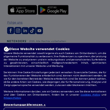
Folge uns
2026. Alle Rechte vorbehalten
Allgemeine Geschäftsbedingungen
|
Personalisierungsrichtlinien
|
Diese Website verwendet Cookies
Datenschutzbestimmungen
|
Cookie-Richtlinie
|
Site Map
Unsere Website verwendet sowohl eigene als auch Cookies von Drittanbietern, um die
allgemeine Funktionalität zu verbessern, Ihre Präferenzen zu speichern, die Leistung
der Website zu analysieren und ein reibungsloses und personalisiertes Surferlebnis
Berlin
|
Hamburg
|
München
|
Köln
|
Frankfurt
|
Essen
|
Dortmund
|
zu gewährleisten, einschließlich maßgeschneidertem Inhalt, optimierten
Stuttgart
|
Düsseldorf
|
Bremen
Interaktionen mit unserer Website und Werbung.
Sie können Ihre Cookie-Einstellungen jederzeit verwalten. Essenzielle Cookies, die für
das Funktionieren der Website erforderlich sind, können nicht deaktiviert werden, da
sie für den korrekten Betrieb der Website erforderlich sind. Sie können jedoch wählen,
ob Sie andere Arten von Cookies, wie diejenigen, die für Personalisierung, Analyse und
Zielgruppenansprache verwendet werden, zulassen oder blockieren möchten.
Weitere Informationen darüber, wie wir Cookies verwenden, wie Sie diese kontrollieren
und über Cookies von Drittanbietern, finden Sie in unserer
Cookies Policy
und
Privacy Policy
.
👋
Hallo
Bewertungspräferenzen
Wenn Sie Fragen oder