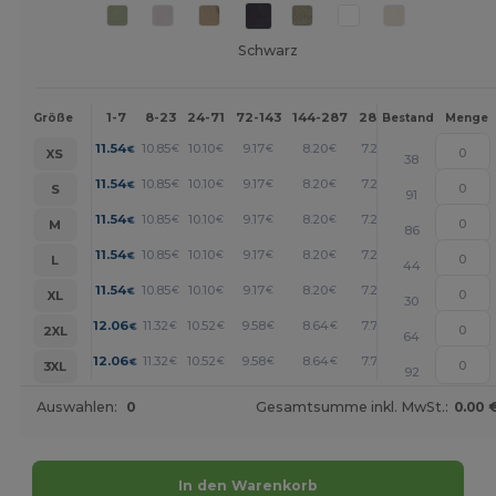
Schwarz
1-7
8-23
24-71
72-143
144-287
288 +
Mehr
Größe
Bestand
Menge
+
11.54
10.85
10.10
9.17
8.20
7.22
€
€
€
€
€
€
XS
38
+
11.54
10.85
10.10
9.17
8.20
7.22
€
€
€
€
€
€
S
91
+
11.54
10.85
10.10
9.17
8.20
7.22
€
€
€
€
€
€
M
86
+
11.54
10.85
10.10
9.17
8.20
7.22
€
€
€
€
€
€
L
44
+
11.54
10.85
10.10
9.17
8.20
7.22
€
€
€
€
€
€
XL
30
+
12.06
11.32
10.52
9.58
8.64
7.78
€
€
€
€
€
€
2XL
64
+
12.06
11.32
10.52
9.58
8.64
7.78
€
€
€
€
€
€
3XL
92
Auswahlen:
0
Gesamtsumme inkl. MwSt.:
0.00 
In den Warenkorb