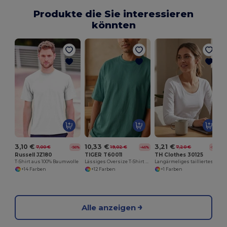
Produkte die Sie interessieren
könnten
3,10 €
10,33 €
3,21 €
7,00 €
19,02 €
7,20 €
-56%
-46%
-55%
Russell JZ180
TIGER T60011
TH Clothes 30125
T-Shirt aus 100% Baumwolle
Lässiges Oversize T-Shirt aus Bio-Baumwolle
Langärmeliges tailliertes T-Shirt für Frauen
+14 Farben
+12 Farben
+1 Farben
Alle anzeigen