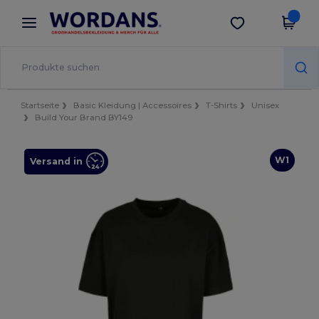
×
Wordans App
App holen
Bessere Preise in der App!
Startseite
Basic Kleidung | Accessoires
T-Shirts
Unisex
Build Your Brand BY149
W1
Versand in