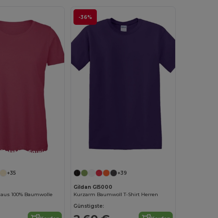
-36%
Jetzt konfigurieren!
Jetzt konfigurieren!
+35
+39
Gildan GI5000
 aus 100% Baumwolle
Kurzarm Baumwoll T-Shirt Herren
Günstigste: