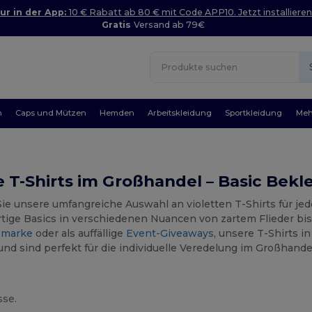
ur in der App:
10 € Rabatt ab 80 € mit Code APP10. Jetzt installieren
Gratis
Versand ab 79€
n
Caps und Mützen
Hemden
Arbeitskleidung
Sportkleidung
Meh
e T-Shirts im Großhandel – Basic Bekle
ie unsere umfangreiche Auswahl an violetten T-Shirts für jed
tige Basics in verschiedenen Nuancen von zartem Flieder bis 
smarke
oder als auffällige
Event-Giveaways
, unsere T-Shirts i
und sind perfekt für die individuelle Veredelung im Großhande
sse.