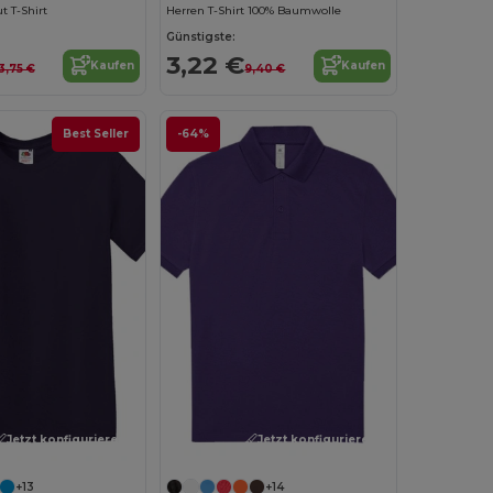
t T-Shirt
Herren T-Shirt 100% Baumwolle
Günstigste:
3,22 €
Kaufen
Kaufen
3,75 €
9,40 €
Best Seller
-64%
Jetzt konfigurieren!
Jetzt konfigurieren!
+13
+14