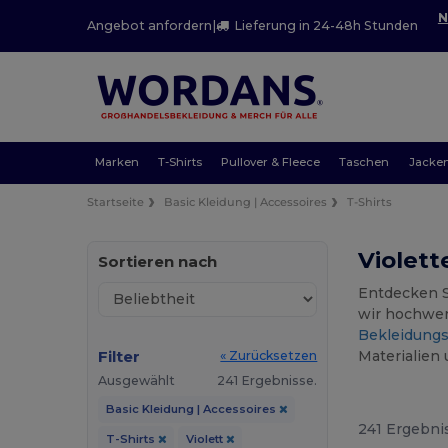
N
Angebot anfordern
|
Lieferung in 24-48h Stunden
Marken
T-Shirts
Pullover & Fleece
Taschen
Jacke
Startseite
Basic Kleidung | Accessoires
T-Shirts
Violett
Sortieren nach
Entdecken S
wir hochwer
Bekleidung
Filter
Materialien 
« Zurücksetzen
Ausgewählt
241 Ergebnisse.
Basic Kleidung | Accessoires
241 Ergebni
T-Shirts
Violett