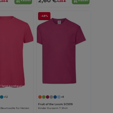
2,60 €
Kaufen
Kaufen
6,00 €
4,05 €
-48%
Jetzt konfigurieren!
Jetzt konfigurieren!
+12
+8
Fruit of the Loom SC1019
o-Baumwolle für Herren
Kinder Kurzarm T-Shirt