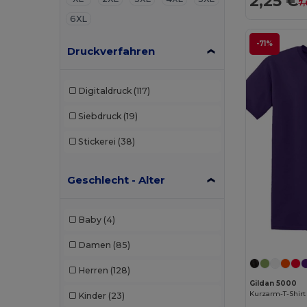
2,25 €
7,
6XL
-71%
Druckverfahren
Digitaldruck
(117)
Siebdruck
(19)
Stickerei
(38)
Geschlecht - Alter
Baby
(4)
Damen
(85)
Herren
(128)
Gildan 5000
Kurzarm-T-Shirt
Kinder
(23)