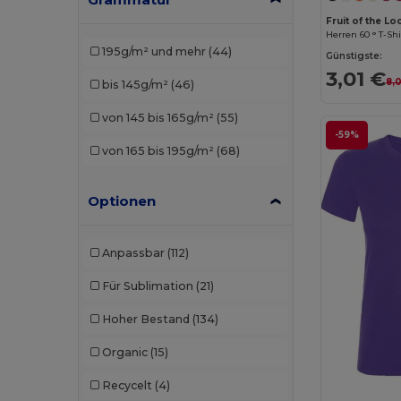
Fruit of the 
Piccolio
(3)
Herren 60 ° T-Shi
195g/m² und mehr
(44)
Günstigste:
Proact
(5)
3,01 €
8,
bis 145g/m²
(46)
Radsow by Uneek
(9)
von 145 bis 165g/m²
(55)
Rimeck
(1)
-59%
von 165 bis 195g/m²
(68)
Roly
(16)
Roly Sport
(4)
Optionen
Russell
(6)
Anpassbar
(112)
SOL'S
(20)
Für Sublimation
(21)
Starworld
(1)
Hoher Bestand
(134)
Organic
(15)
Recycelt
(4)