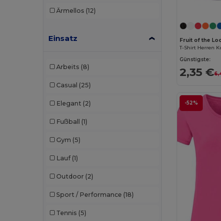
Ärmellos
(12)
Einsatz
Fruit of the 
T-Shirt Herren 
Günstigste:
Arbeits
(8)
2,35 €
6,
Casual
(25)
-52%
Elegant
(2)
Fußball
(1)
Gym
(5)
Lauf
(1)
Outdoor
(2)
Sport / Performance
(18)
Tennis
(5)