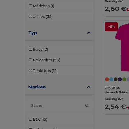
Günstigste:
Mädchen
(1)
2,60 €
8
Unisex
(35)
-41%
Typ
Body
(2)
Poloshirts
(56)
Tanktops
(12)
Marken
JHK JK155
Günstigste:
2,54 €
4
B&C
(15)