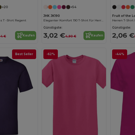
+20
+54
JHK JK190
Fruit of the
 T -Shirt Regent
Eleganter Komfort 190 T-Shirt für Herren
Herren T-Shirt
Günstigste:
Günstigste:
3,02 €
2,06 €
Kaufen
Kaufen
94 €
4,90 €
Best Seller
-62%
-44%