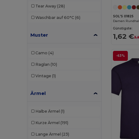
Tear Away
(28)
SOL'S 01825
Waschbar auf 60°C
(6)
Damen Rundhals
Günstigste:
Muster
1,62 €
3,
Camo
(4)
-63%
Raglan
(10)
Vintage
(1)
Ärmel
Halbe Ärmel
(1)
Kurze Ärmel
(191)
Lange Ärmel
(23)