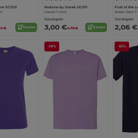
Loom SC200
Radsow by Uneek UC301
Fruit of the
rt
Classic T-shirt
Screen Stars T-
Günstigste:
Günstigste:
3,00 €
2,06 €
Kaufen
Kaufen
00 €
4,76 €
-38%
-65%
Jetzt konfigurieren!