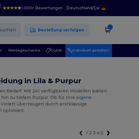
!
1.000+ Bewertungen
Deutschland
/
De
Suchen
Bestellung verfolgen
r
Werbegeschenke
Outlet
Individuell gestalten!
idung in Lila & Purpur
en Bedarf. Mit 241 verfügbaren Modellen bieten
hin zu tiefem Purpur. Ob für Ihre
eigene
n Violett überzeugen durch erstklassige
l optimiert.
1
2
3
4
5