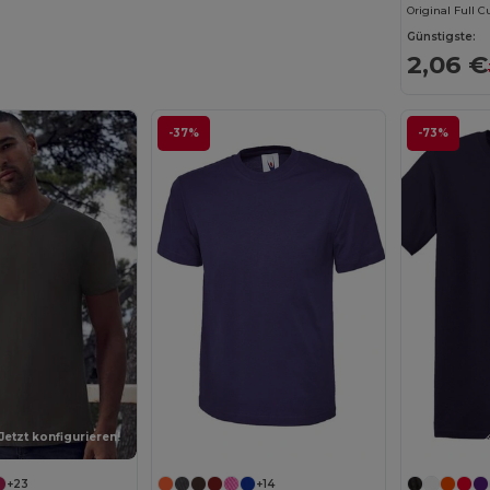
Original Full Cu
Günstigste:
2,06 €
-37%
-73%
Jetzt konfigurieren!
+23
+14