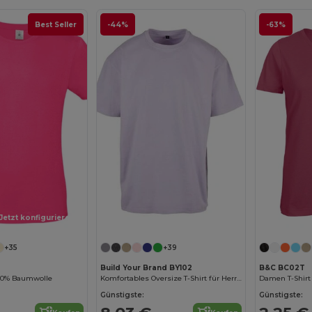
Best Seller
-44%
-63%
Jetzt konfigurieren!
Jetzt konfigurieren!
+35
+39
Build Your Brand BY102
B&C BC02T
100% Baumwolle
Komfortables Oversize T-Shirt für Herren
Damen T-Shirt
Günstigste:
Günstigste: