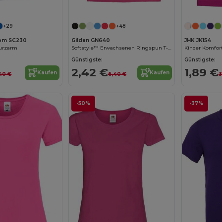
Jetzt konfigurieren!
Jetzt konfigurieren!
+29
+48
Loom SC230
Gildan GN640
JHK JK154
Kurzarm
Softstyle™ Erwachsenen Ringspun T-Shirt
Günstigste:
Günstigste:
2,42 €
1,89 €
Kaufen
Kaufen
40 €
6,40 €
3
-50%
-37%