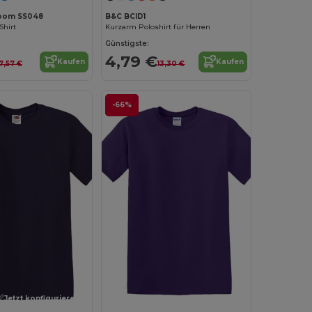
 Loom SS048
B&C BCID1
Shirt
Kurzarm Poloshirt für Herren
Günstigste:
4,79 €
Kaufen
Kaufen
7,57 €
13,30 €
-66%
Jetzt konfigurieren!
Jetzt konfigurieren!