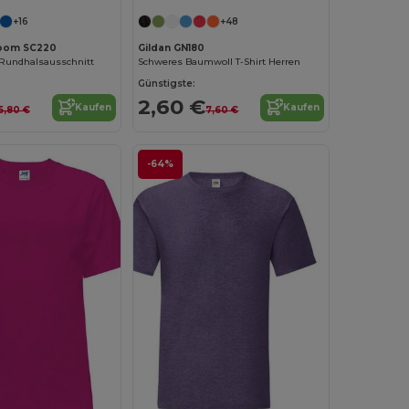
+16
+48
 Loom SC220
Gildan GN180
 Rundhalsausschnitt
Schweres Baumwoll T-Shirt Herren
Günstigste:
2,60 €
Kaufen
Kaufen
5,80 €
7,60 €
-64%