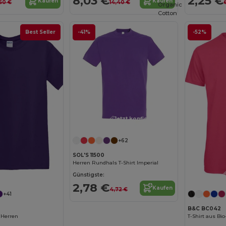
8,03 €
2,25 €
Kaufen
Kaufen
60 €
14,40 €
Organic
Cotton
Best Seller
-41%
-52%
Jetzt konfigurieren!
+62
SOL'S 11500
Herren Rundhals T-Shirt Imperial
Jetzt konfigurieren!
Günstigste:
2,78 €
Kaufen
4,72 €
+41
B&C BC042
 Herren
T-Shirt aus Bi