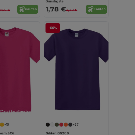
Günstigste:
1,78 €
Kaufen
Kaufen
8,50 €
3,40 €
-66%
Jetzt konfigurieren!
Jetzt konfigurieren!
+15
+27
Loom SC6
Gildan GN200