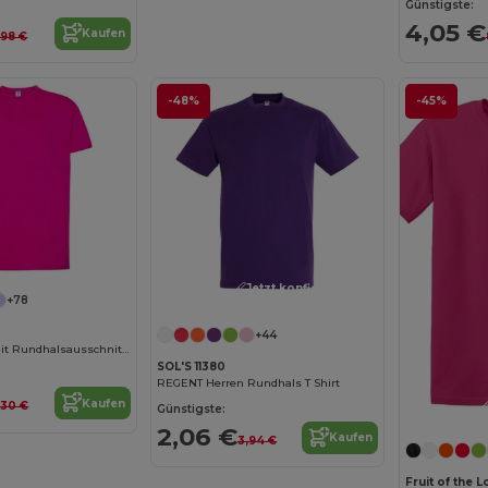
Günstigste:
4,05 €
Kaufen
,98 €
-48%
-45%
Jetzt konfigurieren!
+78
+44
Herren T-Shirt mit Rundhalsausschnitt 155
SOL'S 11380
REGENT Herren Rundhals T Shirt
Kaufen
,30 €
Günstigste:
2,06 €
Kaufen
3,94 €
Fruit of the 