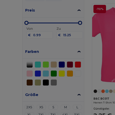
-70%
Preis
Von
Zu
€
€
Farben
Größe
B&C BC01T
Herren T-Shirt 
2XS
XS
S
M
L
Günstigste:
XL
2XL
3XL
4XL
5XL