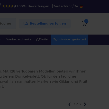
!
1.000+ Bewertungen
Deutschland
/
De
Suchen
Bestellung verfolgen
r
Werbegeschenke
Outlet
Individuell gestalten!
. Mit 128 verfügbaren Modellen bieten wir Ihnen
u tiefem Dunkelviolett. Ob für den täglichen
Auswahl an namhaften Marken wie Gildan und Fruit
rt.
1
2
3