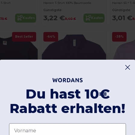
 T-Shirt
Herren T-Shirt 100% Baumwolle
Herren 60 ° T-S
Günstigste:
Günstigste:
3,22 €
3,01 €
Kaufen
Kaufen
,75 €
9,40 €
8
Best Seller
-64%
-38%
Du hast 10€
Rabatt erhalten!
Jetzt konfigurieren!
Jetzt konfigurieren!
Vorname
+13
+14