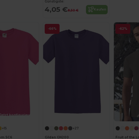
Günstigste:
4,05 €
Kaufen
8,50 €
-66%
-62%
Jetzt konfigurieren!
Jetzt konfigurieren!
+15
+27
oom SC6
Gildan GN200
Fruit of the