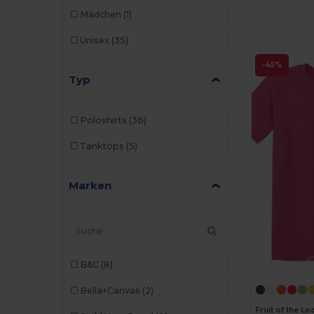
Mädchen
(1)
Unisex
(35)
-45%
Typ
Poloshirts
(36)
Tanktops
(5)
Marken
B&C
(8)
Bella+Canvas
(2)
Fruit of the L