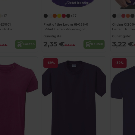
Jetzt konfigurieren!
Jetzt konfigurieren!
+17
+27
BE3001
Fruit of the Loom 61-036-0
Gildan GI200
l-T-Shirt
T-Shirt Herren Valueweight
Herren Baumwol
Günstigste:
Günstigste:
2,35 €
3,22 €
Kaufen
Kaufen
,60 €
8,37 €
-69%
-39%