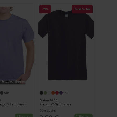
-71%
Best Seller
Jetzt konfigurieren!
Jetzt konfigurieren!
+39
+41
0
Gildan 5000
oll T-Shirt Herren
Kurzarm-T-Shirt Herren
Günstigste: