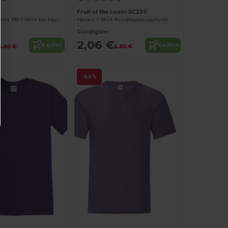
Fruit of the Loom SC220
Eleganter Komfort 190 T-Shirt für Herren
Herren T-Shirt Rundhalsausschnitt
Günstigste:
2,06 €
Kaufen
Kaufen
4,90 €
5,80 €
-64%
Jetzt konfigurieren!
Jetzt konfigurieren!