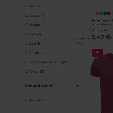
Arbeits
(8)
Casual
(15)
Bella+Canvas 
Unisex-Baumwol
Elegant
(2)
Günstigste:
Gym
(2)
5,43 €
8
Organic
Cotton
Lauf
(1)
-31%
Outdoor
(1)
Sport / Performance
(10)
Tennis
(3)
Besonderheit
Knöpfe
(15)