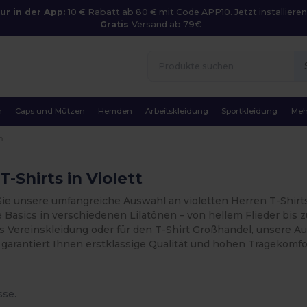
ur in der App:
10 € Rabatt ab 80 € mit Code APP10. Jetzt installieren
Gratis
Versand ab 79€
n
Caps und Mützen
Hemden
Arbeitskleidung
Sportkleidung
Meh
n
T-Shirts in Violett
ie unsere umfangreiche Auswahl an violetten Herren T-Shirts
Basics in verschiedenen Lilatönen – von hellem Flieder bis z
ls Vereinskleidung oder für den T-Shirt Großhandel, unsere 
 garantiert Ihnen erstklassige Qualität und hohen Tragekomfo
sse.