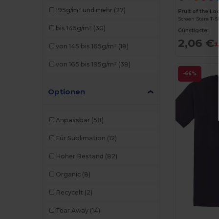
195g/m² und mehr
(27)
Fruit of the 
Roly
(5)
Screen Stars T-S
bis 145g/m²
(30)
Günstigste:
Roly Sport
(2)
2,06 €
7
von 145 bis 165g/m²
(18)
Russell
(5)
von 165 bis 195g/m²
(38)
SOL'S
(8)
-66%
Starworld
(1)
Optionen
Anpassbar
(58)
Für Sublimation
(12)
Hoher Bestand
(82)
Organic
(8)
Recycelt
(2)
Tear Away
(14)