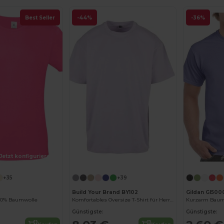
Best Seller
-44%
-36%
Jetzt konfigurieren!
Jetzt konfigurieren!
+35
+39
Build Your Brand BY102
Gildan GI500
100% Baumwolle
Komfortables Oversize T-Shirt für Herren
Kurzarm Baumw
Günstigste:
Günstigste: