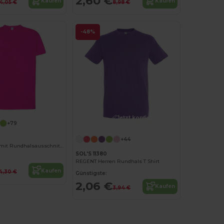
2,60 €
Kaufen
Kaufen
4,05 €
8,98 €
-48%
Jetzt konfigurieren!
+79
+44
Herren T-Shirt mit Rundhalsausschnitt 155
SOL'S 11380
REGENT Herren Rundhals T Shirt
Kaufen
4,30 €
Günstigste:
2,06 €
Kaufen
3,94 €