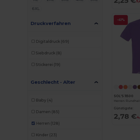
2,25 €
7,
6XL
-41%
Druckverfahren
Digitaldruck
(69)
Siebdruck
(8)
Stickerei
(19)
Geschlecht - Alter
SOL'S 11500
Baby
(4)
Herren Rundhals
Günstigste:
Damen
(85)
2,78 €
4
Herren
(128)
Kinder
(23)