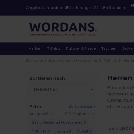
N
Angebot anfordern
|
Lieferung in 24-48h Stunden
Marken
T-Shirts
Pullover & Fleece
Taschen
Jacke
Startseite
Basic Kleidung | Accessoires
T-Shirts
Herre
Herren 
Sortieren nach
Entdecken S
hochwertige 
Gebrauch, a
Filter
of the Loom
« Zurücksetzen
Ausgewählt
128 Ergebnisse.
Basic Kleidung | Accessoires
128 Ergebni
T-Shirts
Herren
Violett