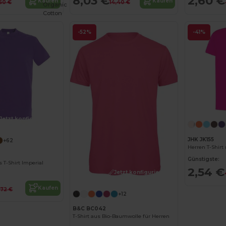
8,03 €
2,60 €
Kaufen
Kaufen
60 €
14,40 €
Organic
Cotton
-52%
-41%
Jetzt konfigurieren!
JHK JK155
+62
Günstigste:
 T-Shirt Imperial
2,54 €
Jetzt konfigurieren!
Kaufen
,72 €
+12
B&C BC042
T-Shirt aus Bio-Baumwolle für Herren