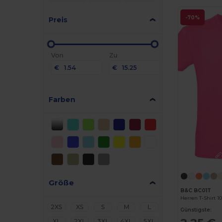
-70%
Preis
Von
Zu
€
€
Farben
Größe
B&C BC01T
Herren T-Shirt 
2XS
XS
S
M
L
Günstigste:
XL
2XL
3XL
4XL
5XL