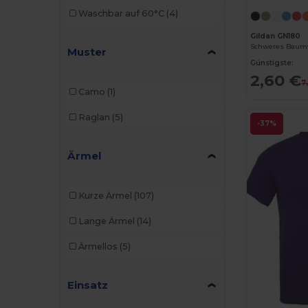
Waschbar auf 60°C
(4)
Gildan GN180
Schweres Baumwo
Muster
Günstigste:
2,60 €
7
Camo
(1)
Raglan
(5)
-37%
Ärmel
Kurze Ärmel
(107)
Lange Ärmel
(14)
Ärmellos
(5)
Einsatz