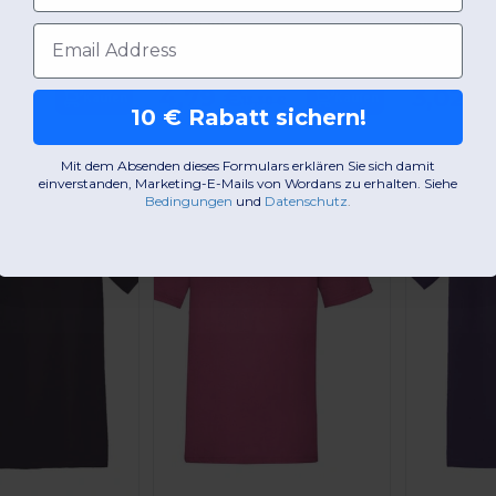
Loom SS048
B&C BCID1
JHK JK190
E-Mail-Adresse
hirt
Kurzarm Poloshirt für Herren
Günstigste:
Günstigste:
4,79 €
3,02 €
Kaufen
Kaufen
,57 €
13,30 €
10 € Rabatt sichern!
Mit dem Absenden dieses Formulars erklären Sie sich damit
-63%
Best Seller
-62%
einverstanden, Marketing-E-Mails von Wordans zu erhalten. Siehe
Bedingungen
​
und
Datenschutz
.
Jetzt konfigurieren!
Jetzt konfigurieren!