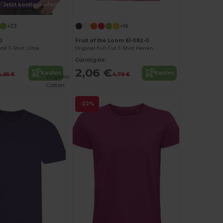
Jetzt konfigurieren!
Jetzt konfigurieren!
+23
+16
0
Fruit of the Loom 61-082-0
l T-Shirt Ultra
Original Full Cut T-Shirt Herren
Günstigste:
2,06 €
Kaufen
Kaufen
4,95 €
4,79 €
Organic
Cotton
-22%