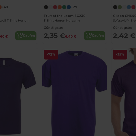
+48
+29
Fruit of the Loom SC230
Gildan GN64
ll T-Shirt Herren
T-Shirt Herren Kurzarm
Günstigste:
Günstigste:
2,35 €
2,42 €
Kaufen
Kaufen
,60 €
6,40 €
-72%
-35%