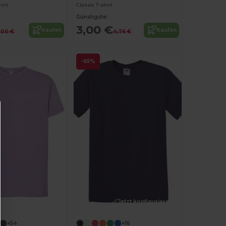
hirt
Classic T-shirt
Günstigste:
3,00 €
Kaufen
Kaufen
,00 €
4,76 €
-65%
Jetzt konfigurieren!
+54
+16