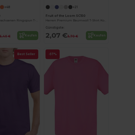
+48
+21
0
Fruit of the Loom SC150
Softstyle™ Erwachsenen Ringspun T-Shirt
Herren Premium Baumwoll T-Shirt Komfort
Günstigste:
2,07 €
Kaufen
Kaufen
6,40 €
5,70 €
Best Seller
-57%