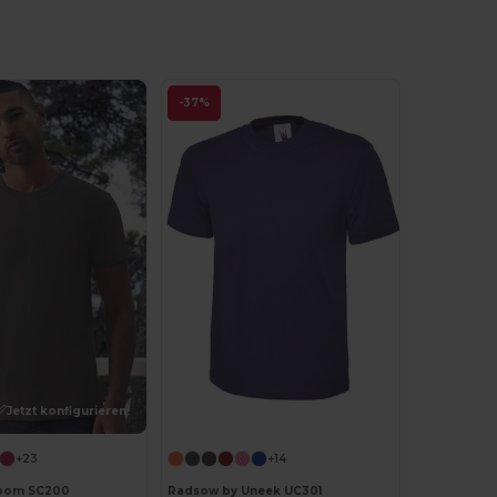
-37%
Jetzt konfigurieren!
+23
+14
 Loom SC200
Radsow by Uneek UC301