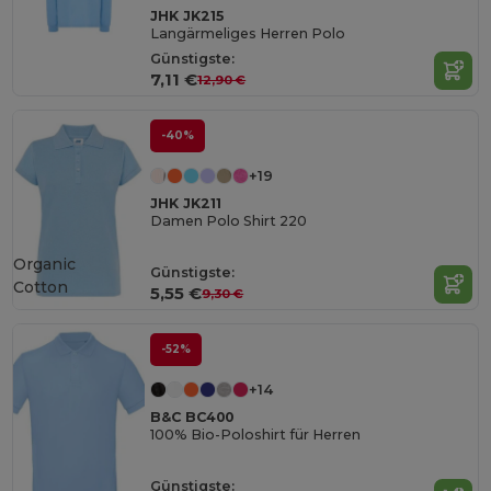
JHK JK215
Langärmeliges Herren Polo
Günstigste:
7,11 €
12,90 €
-40%
+19
JHK JK211
Damen Polo Shirt 220
Organic
Günstigste:
Cotton
5,55 €
9,30 €
-52%
+14
B&C BC400
100% Bio-Poloshirt für Herren
Günstigste: