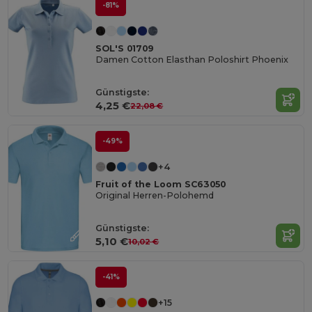
-81%
SOL'S 01709
Damen Cotton Elasthan Poloshirt Phoenix
Günstigste:
4,25 €
22,08 €
-49%
+4
Fruit of the Loom SC63050
Original Herren-Polohemd
Günstigste:
5,10 €
10,02 €
-41%
+15