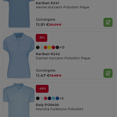
Kariban K241
Herren Kurzarm Poloshirt Pique
Günstigste:
11,91 €
20,29 €
-31%
+15
Kariban K242
Damen Kurzarm Poloshirt Pique
Günstigste:
11,47 €
16,68 €
-49%
+6
Roly PO0404
Monzha Funktions Poloshirt