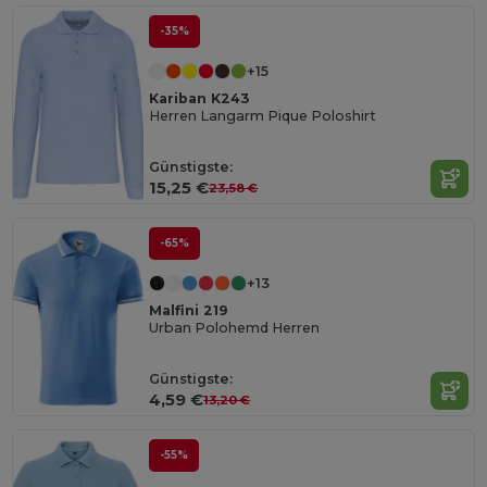
-35%
+15
Kariban K243
Herren Langarm Pique Poloshirt
Günstigste:
15,25 €
23,58 €
-65%
+13
Malfini 219
Urban Polohemd Herren
Günstigste:
4,59 €
13,20 €
-55%