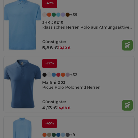
-42%
+39
JHK JK210
Klassisches Herren Polo aus Atmungsaktiver Baumwolle
Günstigste:
5,88 €
10,10 €
-72%
+32
Malfini 203
Pique Polo Polohemd Herren
Günstigste:
4,13 €
14,68 €
-45%
+9