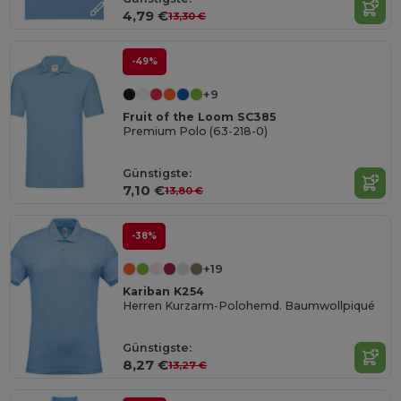
4,79 €
13,30 €
-49%
+9
Fruit of the Loom SC385
Premium Polo (63-218-0)
Günstigste:
7,10 €
13,80 €
-38%
+19
Kariban K254
Herren Kurzarm-Polohemd. Baumwollpiqué
Günstigste:
8,27 €
13,27 €