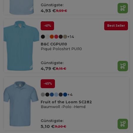
Günstigste:
4,93 €
9,59 €
-41%
Best Seller
+14
B&C CGPUI10
Piqué Poloshirt PUI10
Günstigste:
4,79 €
8,15 €
-45%
+4
Fruit of the Loom SC282
Baumwoll -Polo -Hemd
Günstigste:
5,10 €
9,20 €