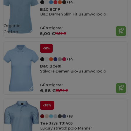
+14
B&C BCI1F
B&C Damen Slim Fit Baumwollpolo
Organic
Günstigste:
Cotton
5,00 €
11,10 €
-51%
+14
B&C BC401
Stilvolle Damen Bio-Baumwollpolo
Günstigste:
6,68 €
13,74 €
-38%
+18
Tee Jays TJ1405
Luxury stretch polo Männer