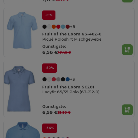
-51%
+8
Fruit of the Loom 63-402-0
Piqué Poloshirt Mischgewebe
Günstigste:
6,56 €
13,45 €
-50%
+3
Fruit of the Loom SC281
Ladyfit 65/35 Polo (63-212-0)
Günstigste:
6,59 €
13,30 €
-34%