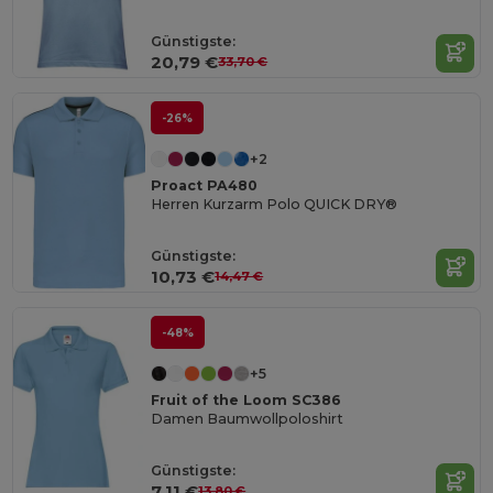
Günstigste:
20,79 €
33,70 €
-26%
+2
Proact PA480
Herren Kurzarm Polo QUICK DRY®
Günstigste:
10,73 €
14,47 €
-48%
+5
Fruit of the Loom SC386
Damen Baumwollpoloshirt
Günstigste:
7,11 €
13,80 €