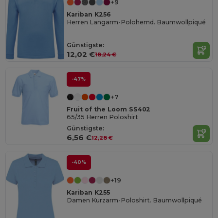
+9
Kariban K256
Herren Langarm-Polohemd. Baumwollpiqué
Günstigste:
12,02 €
18,24 €
-47%
+7
Fruit of the Loom SS402
65/35 Herren Poloshirt
Günstigste:
6,56 €
12,28 €
-40%
+19
Kariban K255
Damen Kurzarm-Poloshirt. Baumwollpiqué