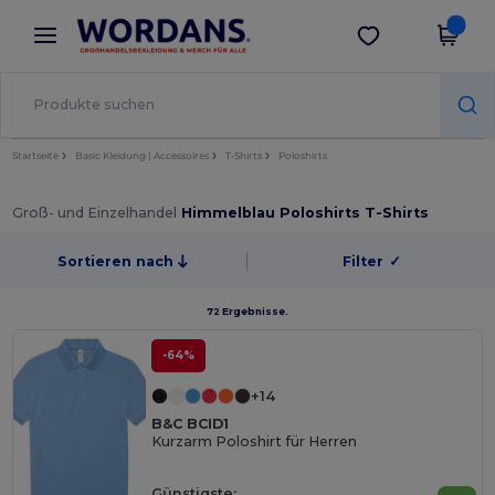
×
Wordans App
App holen
Bessere Preise in der App!
Startseite
Basic Kleidung | Accessoires
T-Shirts
Poloshirts
Groß- und Einzelhandel
Himmelblau Poloshirts T-Shirts
Sortieren nach
Filter
✓
72 Ergebnisse.
-64%
+14
B&C BCID1
Kurzarm Poloshirt für Herren
Günstigste: