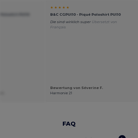
★ ★ ★ ★ ★
Poloshirt PUI10
B&C CGPUI10 - Piqué Poloshirt PUI10
Die sind wirklich super
Übersetzt von
Français
Bewertung von Séverine F.
 I.
Harmonie 21
FAQ