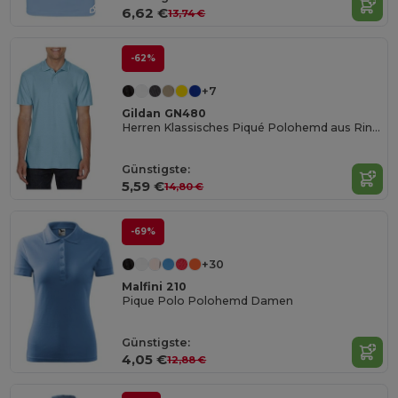
6,62 €
13,74 €
-62%
+7
Gildan GN480
Herren Klassisches Piqué Polohemd aus Ringspun Baumwolle
Günstigste:
5,59 €
14,80 €
-69%
+30
Malfini 210
Pique Polo Polohemd Damen
Günstigste:
4,05 €
12,88 €