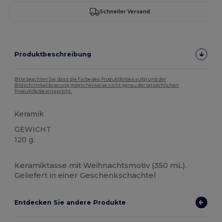
Schneller Versand
Produktbeschreibung
Bitte beachten Sie, dass die Farbe des Produktbildes aufgrund der
Bildschirmkalibrierung möglicherweise nicht genau der tatsächlichen
Produktfarbe entspricht.
Keramik
GEWICHT
120 g.
Hoher Bestand
Keramiktasse mit Weihnachtsmotiv (350 mL).
Geliefert in einer Geschenkschachtel
Entdecken Sie andere Produkte