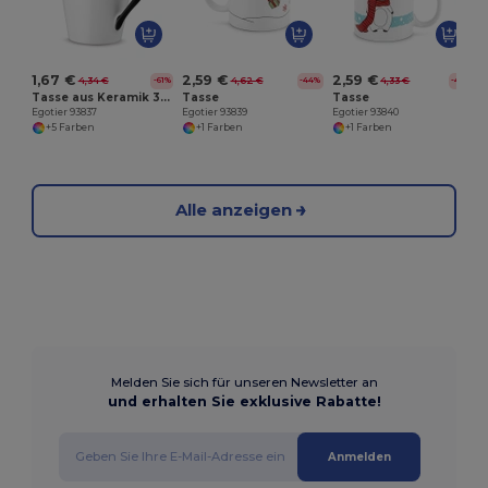
1,67 €
2,59 €
2,59 €
4,34 €
4,62 €
4,33 €
-61%
-44%
-40%
Tasse aus Keramik 320 mL
Tasse
Tasse
Egotier 93837
Egotier 93839
Egotier 93840
+5 Farben
+1 Farben
+1 Farben
Alle anzeigen
Melden Sie sich für unseren Newsletter an
und erhalten Sie exklusive Rabatte!
Anmelden