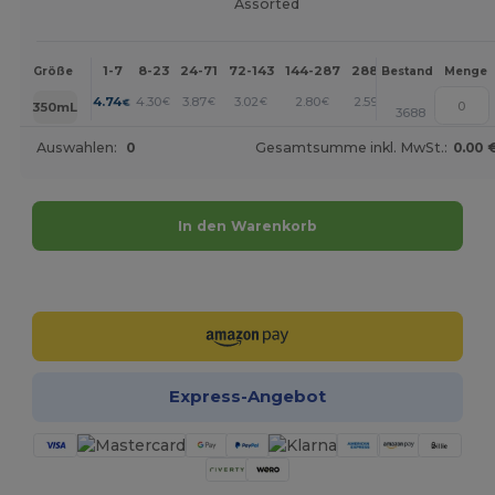
Assorted
1-7
8-23
24-71
72-143
144-287
288 +
Mehr
Größe
Bestand
Menge
+
4.74
4.30
3.87
3.02
2.80
2.59
€
€
€
€
€
€
350mL
3688
Auswahlen:
0
Gesamtsumme inkl. MwSt.:
0.00 
In den Warenkorb
Jetzt konfigurieren!
Express-Angebot