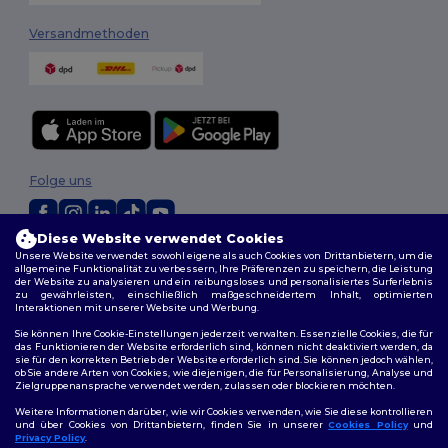
Versandmethoden
Folge uns
Diese Website verwendet Cookies
Unsere Website verwendet sowohl eigene als auch Cookies von Drittanbietern, um die
2026. Alle Rechte vorbehalten
allgemeine Funktionalität zu verbessern, Ihre Präferenzen zu speichern, die Leistung
Allgemeine Geschäftsbedingungen
|
Personalisierungsrichtlinien
|
der Website zu analysieren und ein reibungsloses und personalisiertes Surferlebnis
Datenschutzbestimmungen
|
Cookie-Richtlinie
|
Site Map
zu gewährleisten, einschließlich maßgeschneidertem Inhalt, optimierten
Interaktionen mit unserer Website und Werbung.
Sie können Ihre Cookie-Einstellungen jederzeit verwalten. Essenzielle Cookies, die für
Berlin
|
Hamburg
|
München
|
Köln
|
Frankfurt
|
Essen
|
Dortmund
|
das Funktionieren der Website erforderlich sind, können nicht deaktiviert werden, da
Stuttgart
|
Düsseldorf
|
Bremen
sie für den korrekten Betrieb der Website erforderlich sind. Sie können jedoch wählen,
ob Sie andere Arten von Cookies, wie diejenigen, die für Personalisierung, Analyse und
Zielgruppenansprache verwendet werden, zulassen oder blockieren möchten.
Weitere Informationen darüber, wie wir Cookies verwenden, wie Sie diese kontrollieren
und über Cookies von Drittanbietern, finden Sie in unserer
Cookies Policy
und
Privacy Policy
.