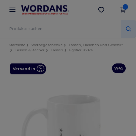
×
Wordans App
App holen
Bessere Preise in der App!
Startseite
Werbegeschenke
Tassen, Flaschen und Geschirr
Tassen & Becher
Tassen
Egotier 93826
W45
Versand in