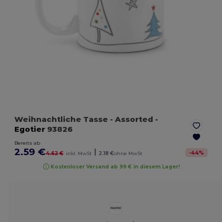
Weihnachtliche Tasse
- Assorted
-
Egotier
93826
Bereits ab
2.59 €
|
-
44
%
4.62 €
inkl. MwSt
2.18 €
ohne MwSt
Kostenloser Versand ab 99 € in diesem Lager!