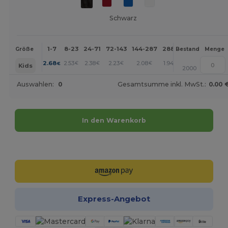
Schwarz
1-7
8-23
24-71
72-143
144-287
288 +
Mehr
Größe
Bestand
Menge
+
2.68
2.53
2.38
2.23
2.08
1.94
€
€
€
€
€
€
Kids
2000
Auswahlen:
0
Gesamtsumme inkl. MwSt.:
0.00 
In den Warenkorb
Jetzt konfigurieren!
Express-Angebot