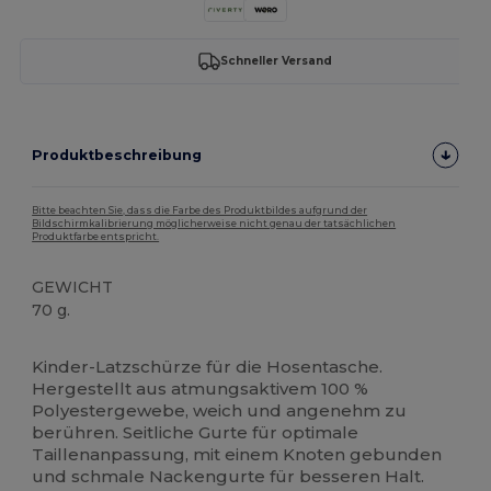
Schneller Versand
Produktbeschreibung
Bitte beachten Sie, dass die Farbe des Produktbildes aufgrund der
Bildschirmkalibrierung möglicherweise nicht genau der tatsächlichen
Produktfarbe entspricht.
GEWICHT
70 g.
Hoher Bestand
Kinder-Latzschürze für die Hosentasche.
Hergestellt aus atmungsaktivem 100 %
Polyestergewebe, weich und angenehm zu
berühren. Seitliche Gurte für optimale
Taillenanpassung, mit einem Knoten gebunden
und schmale Nackengurte für besseren Halt.