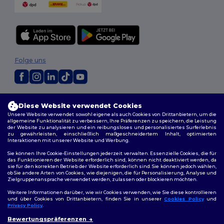
Folge uns
2026. Alle Rechte vorbehalten
Diese Website verwendet Cookies
Allgemeine Geschäftsbedingungen
|
Personalisierungsrichtlinien
|
Unsere Website verwendet sowohl eigene als auch Cookies von Drittanbietern, um die
Datenschutzbestimmungen
|
Cookie-Richtlinie
|
Site Map
allgemeine Funktionalität zu verbessern, Ihre Präferenzen zu speichern, die Leistung
der Website zu analysieren und ein reibungsloses und personalisiertes Surferlebnis
zu gewährleisten, einschließlich maßgeschneidertem Inhalt, optimierten
Berlin
|
Hamburg
|
München
|
Köln
|
Frankfurt
|
Essen
|
Dortmund
|
Interaktionen mit unserer Website und Werbung.
Stuttgart
|
Düsseldorf
|
Bremen
Sie können Ihre Cookie-Einstellungen jederzeit verwalten. Essenzielle Cookies, die für
das Funktionieren der Website erforderlich sind, können nicht deaktiviert werden, da
sie für den korrekten Betrieb der Website erforderlich sind. Sie können jedoch wählen,
ob Sie andere Arten von Cookies, wie diejenigen, die für Personalisierung, Analyse und
Zielgruppenansprache verwendet werden, zulassen oder blockieren möchten.
Weitere Informationen darüber, wie wir Cookies verwenden, wie Sie diese kontrollieren
und über Cookies von Drittanbietern, finden Sie in unserer
Cookies Policy
und
Privacy Policy
.
👋
Hallo
Bewertungspräferenzen
Wenn Sie Fragen oder