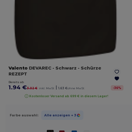
Valento
DEVAREC
- Schwarz
- Schürze
REZEPT
Bereits ab
1.94 €
|
-
36
%
3.02 €
inkl. MwSt
1.63 €
ohne MwSt
Kostenloser Versand ab 699 € in diesem Lager!
Farbe auswahl:
Alle anzeigen
+ 3