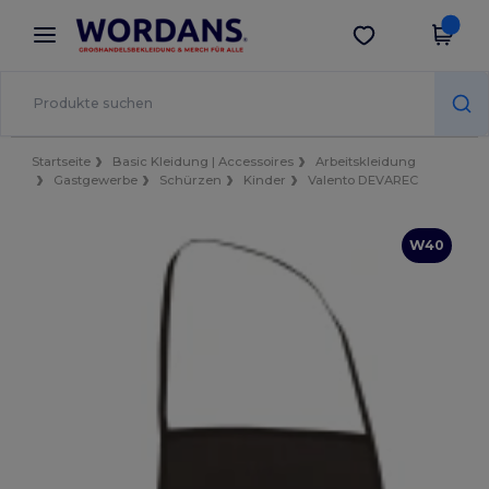
×
Wordans App
App holen
Bessere Preise in der App!
Startseite
Basic Kleidung | Accessoires
Arbeitskleidung
Gastgewerbe
Schürzen
Kinder
Valento DEVAREC
W40