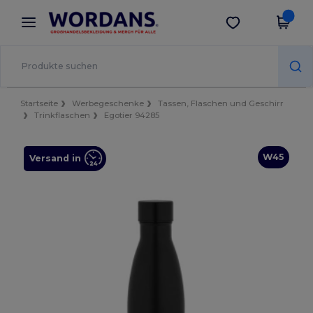
×
Wordans App
App holen
Bessere Preise in der App!
Startseite
Werbegeschenke
Tassen, Flaschen und Geschirr
Trinkflaschen
Egotier 94285
W45
Versand in