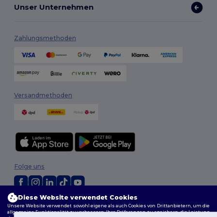
Unser Unternehmen
Zahlungsmethoden
Versandmethoden
Folge uns
Diese Website verwendet Cookies
2026. Alle Rechte vorbehalten
Unsere Website verwendet sowohl eigene als auch Cookies von Drittanbietern, um die
allgemeine Funktionalität zu verbessern, Ihre Präferenzen zu speichern, die Leistung
Allgemeine Geschäftsbedingungen
|
Personalisierungsrichtlinien
|