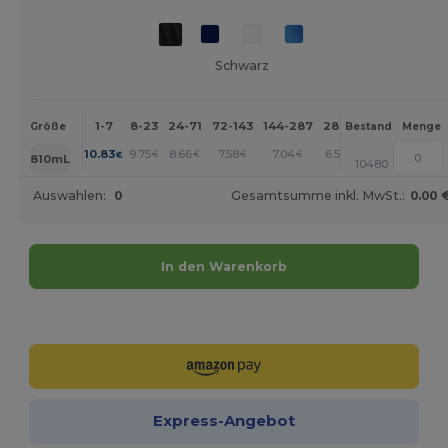
Schwarz
1-7
8-23
24-71
72-143
144-287
288 +
Mehr
Größe
Bestand
Menge
+
10.83
9.75
8.66
7.58
7.04
6.50
€
€
€
€
€
€
810mL
10480
Auswahlen:
0
Gesamtsumme inkl. MwSt.:
0.00 
In den Warenkorb
Jetzt konfigurieren!
Express-Angebot