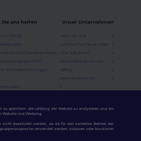
 Sie uns helfen
Unser Unternehmen
trum (FAQ)
Wer wir sind
delspreise
Unsere Partnerdrucker
 lokal zu Großhandelspreisen
Für Influencer
Bekleidungsgeschäft
Kontaktieren Sie uns
en & Rückerstattungen
Blog
Karrierezentrum
methoden
incodes
n zu speichern, die Leistung der Website zu analysieren und ein
rer Website und Werbung.
n nicht deaktiviert werden, da sie für den korrekten Betrieb der
Zielgruppenansprache verwendet werden, zulassen oder blockieren
ap