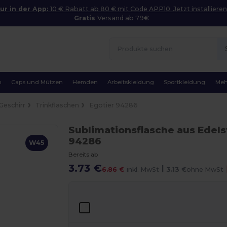
ur in der App:
10 € Rabatt ab 80 € mit Code APP10. Jetzt installieren
Gratis
Versand ab 79€
n
Caps und Mützen
Hemden
Arbeitskleidung
Sportkleidung
Meh
Geschirr
Trinkflaschen
Egotier 94286
Sublimationsflasche aus Edel
94286
W45
Bereits ab
3.73 €
|
6.86 €
inkl. MwSt
3.13 €
ohne MwSt