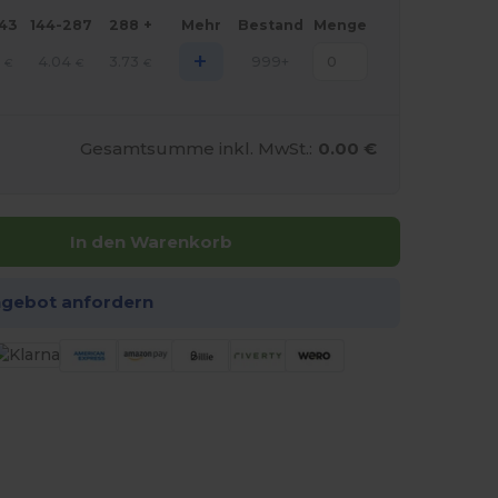
143
144-287
288 +
Mehr
Bestand
Menge
+
4.04
3.73
999+
€
€
€
Gesamtsumme inkl. MwSt.:
0.00 €
In den Warenkorb
ngebot anfordern