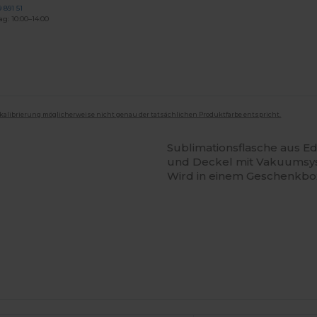
 891 51
ag: 10:00–14:00
mkalibrierung möglicherweise nicht genau der tatsächlichen Produktfarbe entspricht.
Sublimationsflasche aus E
und Deckel mit Vakuumsys
Wird in einem Geschenkbox