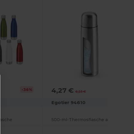
4,27 €
-36%
-32%
6,23 €
Egotier 94610
lasche
500-ml-Thermosflasche aus rostfreiem Stahl