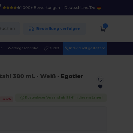
!
1.000+ Bewertungen
Deutschland
/
De
Suchen
Bestellung verfolgen
r
Werbegeschenke
Outlet
Individuell gestalten!
stahl 380 mL
- Weiß
-
Egotier
Kostenloser Versand ab 99 € in diesem Lager!
-
46
%