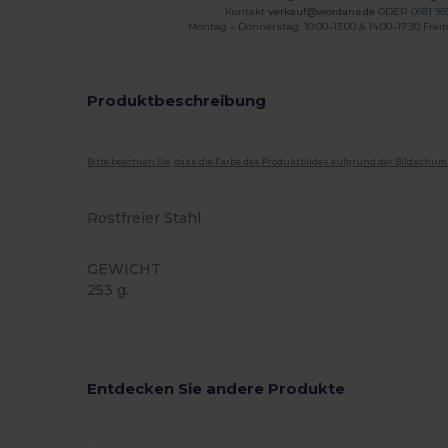
Kontakt
verkauf@wordans.de
ODER
0681 969
Montag – Donnerstag: 10:00–13:00 & 14:00–17:30 Freit
Produktbeschreibung
Bitte beachten Sie, dass die Farbe des Produktbildes aufgrund der Bildschir
Rostfreier Stahl
GEWICHT
253 g.
Hoher Bestand
Entdecken Sie andere Produkte