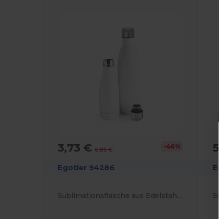
3,73 €
-46%
6,86 €
Egotier 94286
E
Sublimationsflasche aus Edelstahl 380 mL