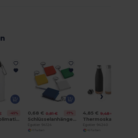
en
0,68 €
4,85 €
-45%
-17%
-49%
€
0,81 €
9,48 €
400-ml-Sublimations-Sportflasche
Schlüsselanhänger mit Maßband
Thermoskanne aus Edelstahl und Korkboden, 560 ml
Egotier 94124
Egotier 94240
+1 Farben
+6 Farben