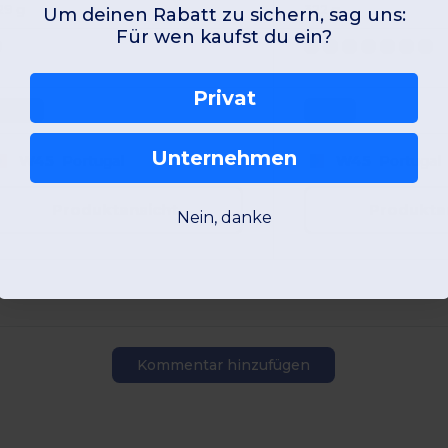
29 g
322 g
Um deinen Rabatt zu sichern, sag uns:
Für wen kaufst du ein?
Privat
800mL
510mL
Unternehmen
W45
Portugal
W45
Portugal
Produktansicht
Produkta
Nein, danke
Kommentar hinzufügen