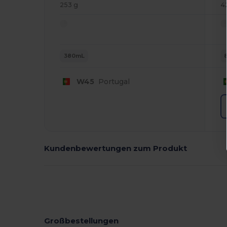
253 g
4
380mL
W45
Portugal
Kundenbewertungen zum Produkt
Großbestellungen