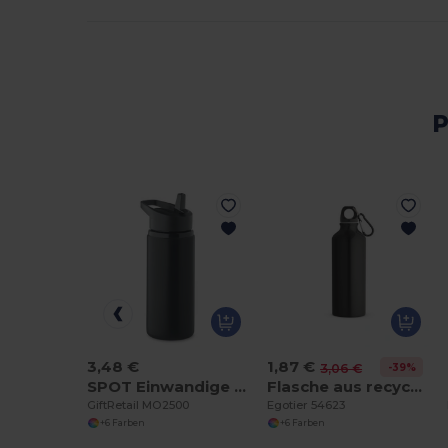
P
3,48 €
1,87 €
-39%
3,06 €
SPOT Einwandige Flasche 500 ml
Flasche aus recyceltem Aluminium 530 mL mit Karabiner
GiftRetail MO2500
Egotier 54623
+6 Farben
+6 Farben