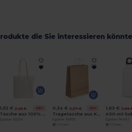
rodukte die Sie interessieren könnt
1,52 €
0,34 €
1,63 €
-38%
-10%
2,45 €
0,37 €
2,96 
Tasche aus 100% organische Bauwolle (180 g/m²)
Tragetasche aus Kraftpapier (115 g/m²)
Egotier 92524
Egotier 92875
Egotier 94042
+1 Farben
+1 Farben