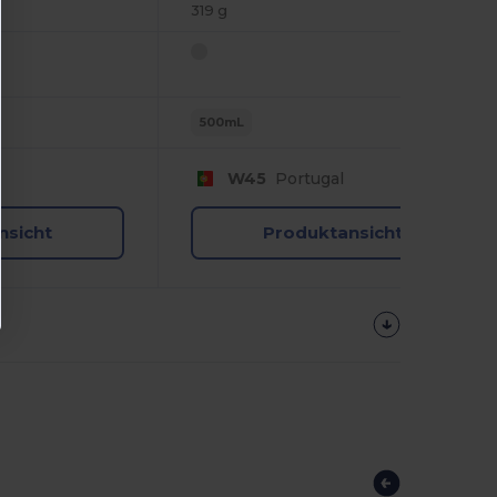
319 g
500mL
W45
Portugal
nsicht
Produktansicht