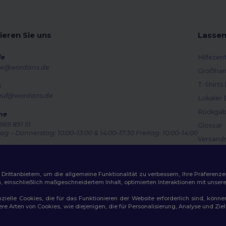
ieren Sie uns
Lassen
de
Hilfezen
e@wordans.de
Großhan
T-Shirts
s
auf@wordans.de
Lokaler 
Rückgab
ne
969 891 51
Glossar
g – Donnerstag: 10:00–13:00 & 14:00–17:30 Freitag: 10:00–14:00
Versand
ragsverfolgung
Gutsche
ittanbietern, um die allgemeine Funktionalität zu verbessern, Ihre Präferenze
n, einschließlich maßgeschneidertem Inhalt, optimierten Interaktionen mit unse
zielle Cookies, die für das Funktionieren der Website erforderlich sind, könne
dere Arten von Cookies, wie diejenigen, die für Personalisierung, Analyse und 
ichtlinien
|
Datenschutzbestimmungen
|
Cookie-Richtlinie
|
Site M