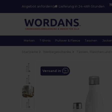
N
Angebot anfordern
|
Lieferung in 24-48h Stunden
Marken
T-Shirts
Pullover & Fleece
Taschen
Jacke
Startseite
Werbegeschenke
Tassen, Flaschen und 
Versand in