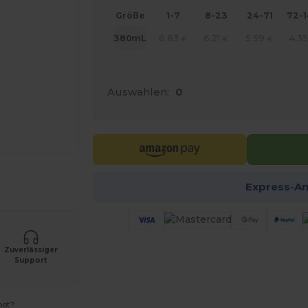
Größe
1-7
8-23
24-71
72-
6.83
6.21
5.59
4.35
380mL
€
€
€
Auswahlen:
0
r Ihre Produkte an
Express-A
Zuverlässiger
Support
bot?