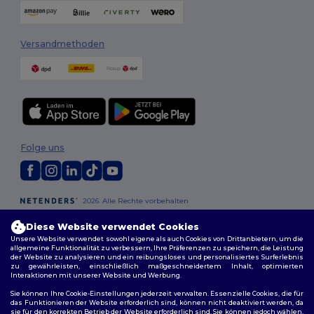
Versandmethoden
Folge uns
2026. Alle Rechte vorbehalten
Allgemeine Geschäftsbedingungen
|
Personalisierungsrichtlinien
|
Datenschutzbestimmungen
|
Cookie-Richtlinie
|
Site Map
Diese Website verwendet Cookies
Unsere Website verwendet sowohl eigene als auch Cookies von Drittanbietern, um die
allgemeine Funktionalität zu verbessern, Ihre Präferenzen zu speichern, die Leistung
Berlin
|
Hamburg
|
München
|
Köln
|
Frankfurt
|
Essen
|
Dortmund
|
der Website zu analysieren und ein reibungsloses und personalisiertes Surferlebnis
zu gewährleisten, einschließlich maßgeschneidertem Inhalt, optimierten
Stuttgart
|
Düsseldorf
|
Bremen
Interaktionen mit unserer Website und Werbung.
Sie können Ihre Cookie-Einstellungen jederzeit verwalten. Essenzielle Cookies, die für
das Funktionieren der Website erforderlich sind, können nicht deaktiviert werden, da
sie für den korrekten Betrieb der Website erforderlich sind. Sie können jedoch wählen,