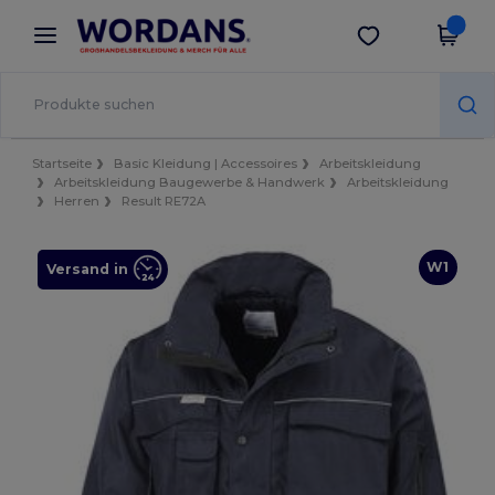
×
Wordans App
App holen
Bessere Preise in der App!
Startseite
Basic Kleidung | Accessoires
Arbeitskleidung
Arbeitskleidung Baugewerbe & Handwerk
Arbeitskleidung
Herren
Result RE72A
W1
Versand in