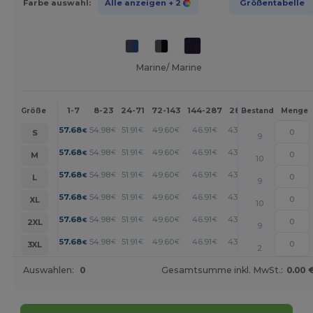
Farbe auswahl:
Alle anzeigen
+ 2
Größentabelle
Marine/ Marine
1-7
8-23
24-71
72-143
144-287
288 +
Mehr
Größe
Bestand
Menge
+
57.68
54.98
51.91
49.60
46.91
43.06
€
€
€
€
€
€
S
9
+
57.68
54.98
51.91
49.60
46.91
43.06
€
€
€
€
€
€
M
10
+
57.68
54.98
51.91
49.60
46.91
43.06
€
€
€
€
€
€
L
9
+
57.68
54.98
51.91
49.60
46.91
43.06
€
€
€
€
€
€
XL
10
+
57.68
54.98
51.91
49.60
46.91
43.06
€
€
€
€
€
€
2XL
9
+
57.68
54.98
51.91
49.60
46.91
43.06
€
€
€
€
€
€
3XL
2
Auswahlen:
0
Gesamtsumme inkl. MwSt.:
0.00 