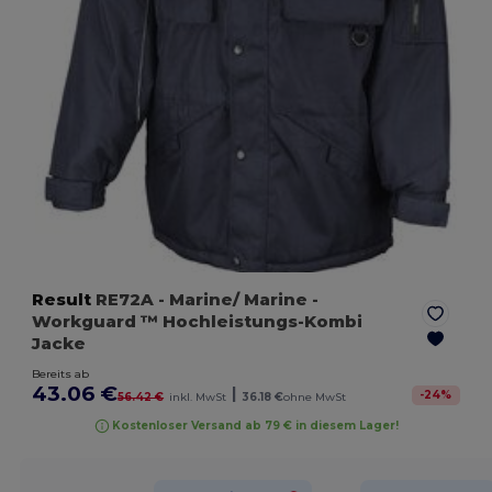
Result
RE72A
- Marine/ Marine
-
Workguard ™ Hochleistungs-Kombi
Jacke
Bereits ab
43.06 €
|
-
24
%
56.42 €
inkl. MwSt
36.18 €
ohne MwSt
Kostenloser Versand ab 79 € in diesem Lager!