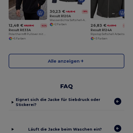
30,23 €
48,91 €
-38%
Result R120A
Wasserdichte Softshell-Aktivjacke mit Daumenschlaufe
+2 Farben
12,48 €
26,83 €
68,58 €
41,09 €
-82%
-35%
Result RE33A
Result R124A
Polartherm® Pullover mit Zip
Ripstop Softshell Arbeitskleidung Jacke
+5 Farben
+3 Farben
Alle anzeigen
FAQ
Eignet sich die Jacke für Siebdruck oder
Stickerei?
Läuft die Jacke beim Waschen ein?