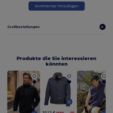
Kommentar hinzufügen
Großbestellungen
Produkte die Sie interessieren
könnten
P
30,23 €
48,91 €
-38%