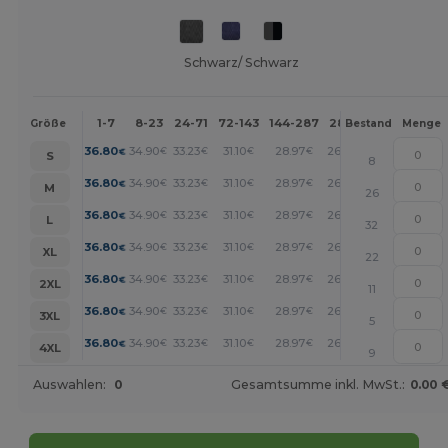
Schwarz/ Schwarz
1-7
8-23
24-71
72-143
144-287
288 +
Mehr
Größe
Bestand
Menge
+
36.80
34.90
33.23
31.10
28.97
26.83
€
€
€
€
€
€
S
8
+
36.80
34.90
33.23
31.10
28.97
26.83
€
€
€
€
€
€
M
26
+
36.80
34.90
33.23
31.10
28.97
26.83
€
€
€
€
€
€
L
32
+
36.80
34.90
33.23
31.10
28.97
26.83
€
€
€
€
€
€
XL
22
+
36.80
34.90
33.23
31.10
28.97
26.83
€
€
€
€
€
€
2XL
11
+
36.80
34.90
33.23
31.10
28.97
26.83
€
€
€
€
€
€
3XL
5
+
36.80
34.90
33.23
31.10
28.97
26.83
€
€
€
€
€
€
4XL
9
Auswahlen:
0
Gesamtsumme inkl. MwSt.:
0.00 