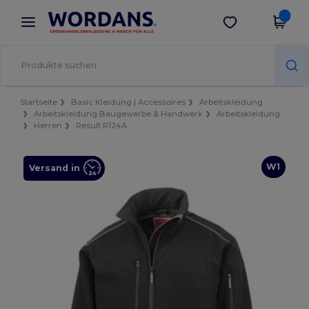
×
Wordans App
App holen
Bessere Preise in der App!
Startseite
Basic Kleidung | Accessoires
Arbeitskleidung
Arbeitskleidung Baugewerbe & Handwerk
Arbeitskleidung
Herren
Result R124A
W1
Versand in