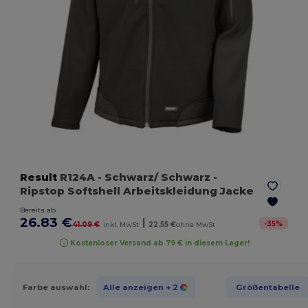
Result
R124A
- Schwarz/ Schwarz
-
Ripstop Softshell Arbeitskleidung Jacke
Bereits ab
26.83 €
|
-
35
%
41.09 €
inkl. MwSt
22.55 €
ohne MwSt
Kostenloser Versand ab 79 € in diesem Lager!
Farbe auswahl:
Alle anzeigen
+ 2
Größentabelle