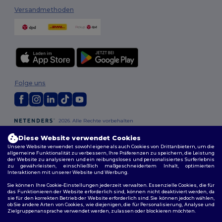
Versandmethoden
Folge uns
2026. Alle Rechte vorbehalten
Allgemeine Geschäftsbedingungen
|
Personalisierungsrichtlinien
|
Diese Website verwendet Cookies
Datenschutzbestimmungen
|
Cookie-Richtlinie
|
Site Map
Unsere Website verwendet sowohl eigene als auch Cookies von Drittanbietern, um die
allgemeine Funktionalität zu verbessern, Ihre Präferenzen zu speichern, die Leistung
der Website zu analysieren und ein reibungsloses und personalisiertes Surferlebnis
Berlin
|
Hamburg
|
München
|
Köln
|
Frankfurt
|
Essen
|
Dortmund
|
zu gewährleisten, einschließlich maßgeschneidertem Inhalt, optimierten
Stuttgart
|
Düsseldorf
|
Bremen
Interaktionen mit unserer Website und Werbung.
Sie können Ihre Cookie-Einstellungen jederzeit verwalten. Essenzielle Cookies, die für
das Funktionieren der Website erforderlich sind, können nicht deaktiviert werden, da
sie für den korrekten Betrieb der Website erforderlich sind. Sie können jedoch wählen,
ob Sie andere Arten von Cookies, wie diejenigen, die für Personalisierung, Analyse und
Zielgruppenansprache verwendet werden, zulassen oder blockieren möchten.