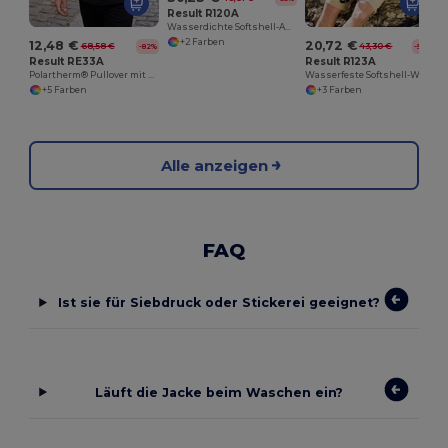
Result R120A
Wasserdichte Softshell-Aktivjacke mit Daumenschlaufe
+2 Farben
12,48 €
20,72 €
68,58 €
43,30 €
-82%
-52%
Result RE33A
Result R123A
Polartherm® Pullover mit Zip
Wasserfeste Softshell-Weste mit Stretchkomfort
+5 Farben
+3 Farben
Alle anzeigen
FAQ
Ist sie für Siebdruck oder Stickerei geeignet?
Läuft die Jacke beim Waschen ein?