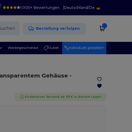
!
1.000+ Bewertungen
Deutschland
/
De
Suchen
Bestellung verfolgen
r
Werbegeschenke
Outlet
Individuell gestalten!
transparentem Gehäuse
-
Kostenloser Versand ab 99 € in diesem Lager!