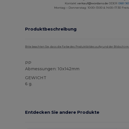
Kontakt
verkauf@wordans.de
ODER
0681 969
Montag – Donnerstag: 10:00–13:00 & 14:00–17:30 Freit
Produktbeschreibung
Bitte beachten Sie, dass die Farbe des Produktbildes aufgrund der Bildschir
PP
Abmessungen: 10x142mm
GEWICHT
6 g.
Hoher Bestand
Entdecken Sie andere Produkte