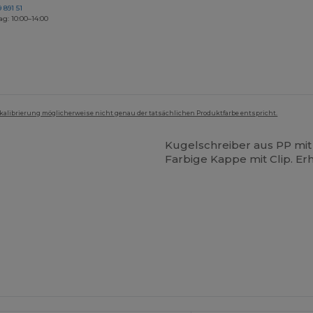
 891 51
ag: 10:00–14:00
mkalibrierung möglicherweise nicht genau der tatsächlichen Produktfarbe entspricht.
Kugelschreiber aus PP mi
Farbige Kappe mit Clip. Er