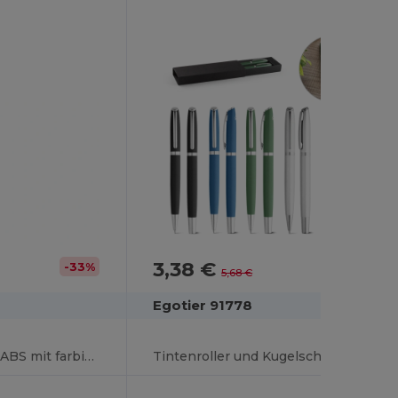
3,38 €
-33%
-41%
5,68 €
Egotier 91778
Kugelschreiber aus ABS mit farbigem Clip
Tintenroller und Kugelschreiber mit Gehäuse aus Recyceltes Aluminium (100% rAL)