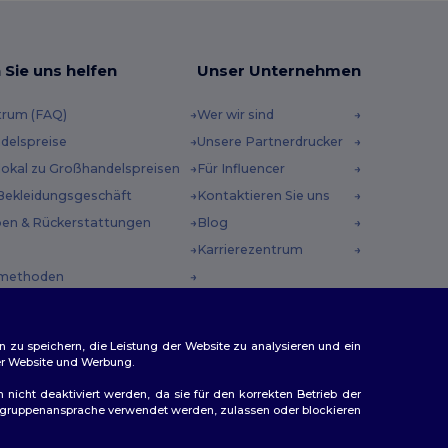
 Sie uns helfen
Unser Unternehmen
trum (FAQ)
Wer wir sind
delspreise
Unsere Partnerdrucker
 lokal zu Großhandelspreisen
Für Influencer
Bekleidungsgeschäft
Kontaktieren Sie uns
en & Rückerstattungen
Blog
Karrierezentrum
methoden
incodes
n zu speichern, die Leistung der Website zu analysieren und ein
rer Website und Werbung.
n nicht deaktiviert werden, da sie für den korrekten Betrieb der
Zielgruppenansprache verwendet werden, zulassen oder blockieren
ap