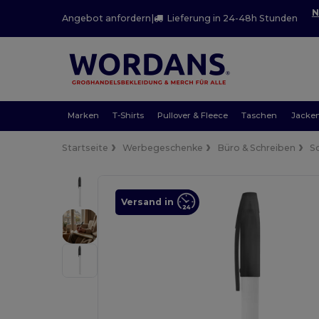
N
Angebot anfordern
|
Lieferung in 24-48h Stunden
Marken
T-Shirts
Pullover & Fleece
Taschen
Jacke
Startseite
Werbegeschenke
Büro & Schreiben
S
Versand in