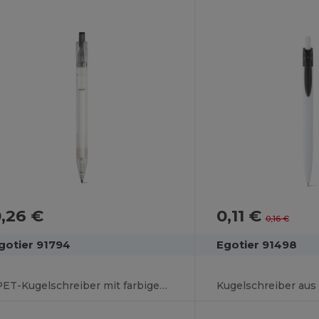
,26 €
0,11 €
0,16 €
gotier 91794
Egotier 91498
rPET-Kugelschreiber mit farbigem Knopf