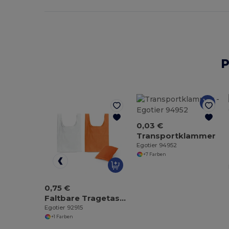
P
0,03 €
Transportklammer
Egotier 94952
+7 Farben
0,75 €
Faltbare Tragetasche aus 210D
Egotier 92915
+1 Farben