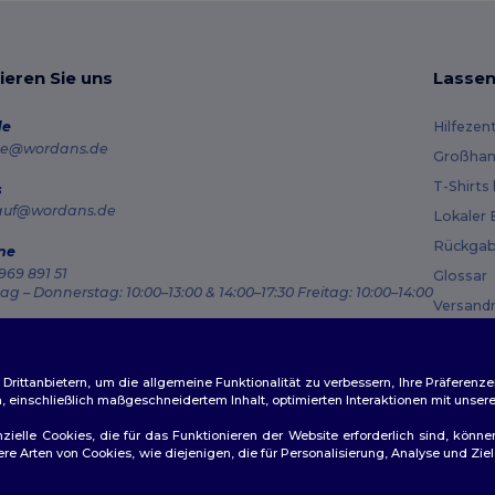
ieren Sie uns
Lassen
de
Hilfezen
e@wordans.de
Großhan
T-Shirts
s
auf@wordans.de
Lokaler 
Rückgab
ne
969 891 51
Glossar
g – Donnerstag: 10:00–13:00 & 14:00–17:30 Freitag: 10:00–14:00
Versand
ragsverfolgung
Gutsche
ittanbietern, um die allgemeine Funktionalität zu verbessern, Ihre Präferenze
n, einschließlich maßgeschneidertem Inhalt, optimierten Interaktionen mit unse
zielle Cookies, die für das Funktionieren der Website erforderlich sind, könne
dere Arten von Cookies, wie diejenigen, die für Personalisierung, Analyse und 
ichtlinien
|
Datenschutzbestimmungen
|
Cookie-Richtlinie
|
Site M