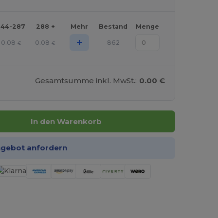
144-287
288 +
Mehr
Bestand
Menge
+
0.08
0.08
862
€
€
Gesamtsumme inkl. MwSt.:
0.00 €
In den Warenkorb
ngebot anfordern