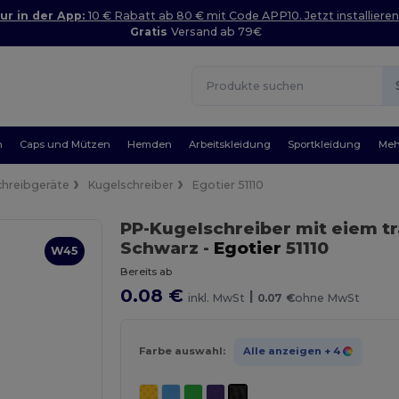
ur in der App:
10 € Rabatt ab 80 € mit Code APP10. Jetzt installieren
Gratis
Versand ab 79€
n
Caps und Mützen
Hemden
Arbeitskleidung
Sportkleidung
Meh
chreibgeräte
Kugelschreiber
Egotier 51110
PP-Kugelschreiber mit eiem 
Schwarz
-
Egotier
51110
W45
Bereits ab
0.08 €
|
inkl. MwSt
0.07 €
ohne MwSt
Farbe auswahl:
Alle anzeigen
+ 4