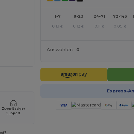
1-7
8-23
24-71
72-143
0.13
0.12
0.11
0.09
€
€
€
€
Auswahlen:
0
r Ihre Produkte an
Express-A
Zuverlässiger
Support
bot?