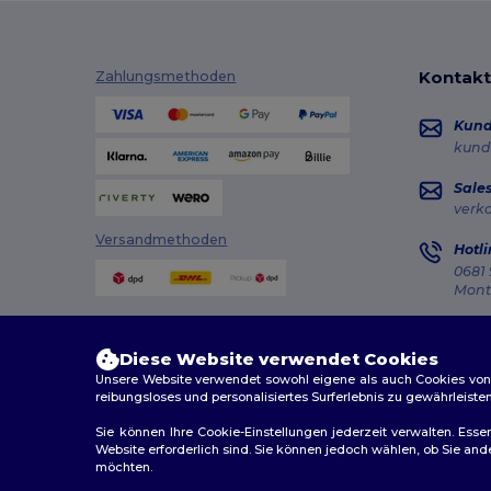
Kontakt
Zahlungsmethoden
Kun
kund
Sale
verk
Versandmethoden
Hotli
0681 
Monta
Auft
Diese Website verwendet Cookies
Unsere Website verwendet sowohl eigene als auch Cookies von Dr
reibungsloses und personalisiertes Surferlebnis zu gewährleiste
Sie können Ihre Cookie-Einstellungen jederzeit verwalten. Essen
Website erforderlich sind. Sie können jedoch wählen, ob Sie an
2026. Alle Rechte vorbehalten
möchten.
Allgemeine Geschäftsbedingungen
|
Personalisierungsr