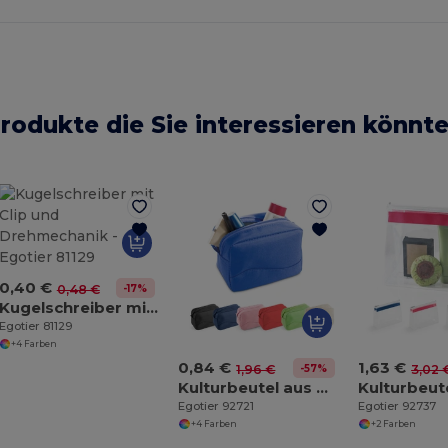
rodukte die Sie interessieren könnt
0,40 €
-17%
0,48 €
Kugelschreiber mit Clip und Drehmechanik
Egotier 81129
+4 Farben
0,84 €
1,63 €
-57%
1,96 €
3,02 
Kulturbeutel aus Mikrofasern
Egotier 92721
Egotier 92737
+4 Farben
+2 Farben