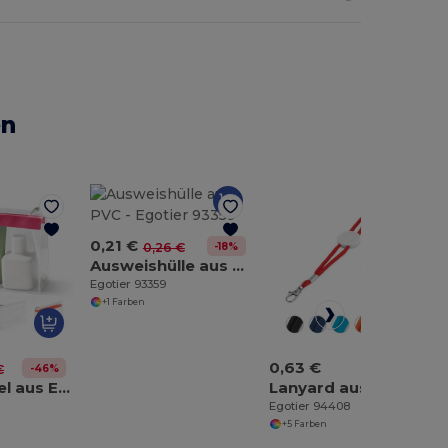
en
0,21 €
-18%
0,26 €
Ausweishülle aus PVC
Egotier 93359
+1 Farben
0,63 €
-46%
€
Kulturbeutel aus EVA mit Reißverschluss
Lanyard aus Polyester
Egotier 94408
+5 Farben