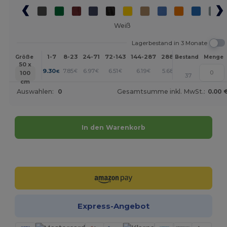
Weiß
Lagerbestand in 3 Monate
1-7
8-23
24-71
72-143
144-287
288 +
Mehr
Größe
Bestand
Menge
50 x
+
9.30
7.85
6.97
6.51
6.19
5.68
€
€
€
€
€
€
100
37
cm
Auswahlen:
0
Gesamtsumme inkl. MwSt.:
0.00 
In den Warenkorb
Jetzt konfigurieren!
Express-Angebot