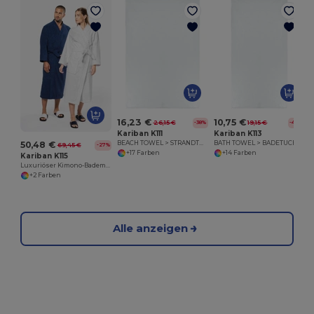
16,23 €
10,75 €
26,15 €
19,15 €
-38%
-44%
Kariban K111
Kariban K113
50,48 €
BEACH TOWEL > STRANDTUCH
BATH TOWEL > BADETUCH
69,45 €
-27%
+17 Farben
+14 Farben
Kariban K115
Luxuriöser Kimono-Bademantel aus Baumwolle
+2 Farben
Alle anzeigen