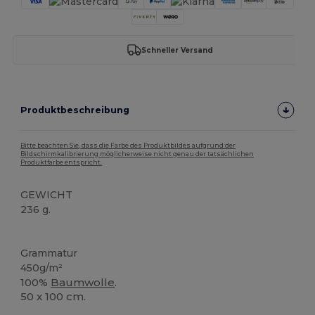
Schneller Versand
Produktbeschreibung
Bitte beachten Sie, dass die Farbe des Produktbildes aufgrund der
Bildschirmkalibrierung möglicherweise nicht genau der tatsächlichen
Produktfarbe entspricht.
GEWICHT
236 g.
Hoher Bestand
Grammatur
450g/m²
100%
Baumwolle
.
50 x 100 cm.