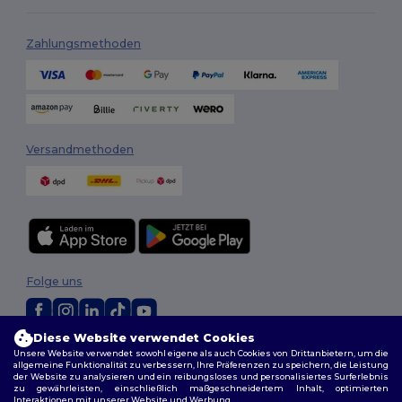
Zahlungsmethoden
Versandmethoden
Folge uns
Diese Website verwendet Cookies
2026. Alle Rechte vorbehalten
Unsere Website verwendet sowohl eigene als auch Cookies von Drittanbietern, um die
allgemeine Funktionalität zu verbessern, Ihre Präferenzen zu speichern, die Leistung
Allgemeine Geschäftsbedingungen
|
Personalisierungsrichtlinien
|
der Website zu analysieren und ein reibungsloses und personalisiertes Surferlebnis
Datenschutzbestimmungen
|
Cookie-Richtlinie
|
Site Map
zu gewährleisten, einschließlich maßgeschneidertem Inhalt, optimierten
Interaktionen mit unserer Website und Werbung.