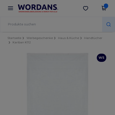
×
Wordans App
App holen
Bessere Preise in der App!
Startseite
Werbegeschenke
Haus & Küche
Handtücher
Kariban K112
W5