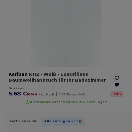
Kariban
K112
- Weiß
- Luxuriöses
Baumwollhandtuch für Ihr Badezimmer
Bereits ab
5.68 €
|
-
44
%
10.16 €
inkl. MwSt
4.77 €
ohne MwSt
Kostenloser Versand ab 79 € in diesem Lager!
Farbe auswahl:
Alle anzeigen
+ 17