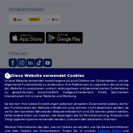
Versandmethoden
Folge uns
Diese Website verwendet Cookies
2026. Alle Rechte vorbehalten
Unsere Website verwendet sowohl eigene als auch Cookies von Drittanbietern, um die
Allgemeine Geschäftsbedingungen
|
Personalisierungsrichtlinien
|
allgemeine Funktionalität zu verbessern, Ihre Präferenzen zu speichern, die Leistung
Datenschutzbestimmungen
|
Cookie-Richtlinie
|
Site Map
der Website zu analysieren und ein reibungsloses und personalisiertes Surferlebnis
zu gewährleisten, einschließlich maßgeschneidertem Inhalt, optimierten
Interaktionen mit unserer Website und Werbung.
Berlin
|
Hamburg
|
München
|
Köln
|
Frankfurt
|
Essen
|
Dortmund
|
Sie können Ihre Cookie-Einstellungen jederzeit verwalten. Essenzielle Cookies, die für
Stuttgart
|
Düsseldorf
|
Bremen
das Funktionieren der Website erforderlich sind, können nicht deaktiviert werden, da
sie für den korrekten Betrieb der Website erforderlich sind. Sie können jedoch wählen,
ob Sie andere Arten von Cookies, wie diejenigen, die für Personalisierung, Analyse und
Zielgruppenansprache verwendet werden, zulassen oder blockieren möchten.
Weitere Informationen darüber, wie wir Cookies verwenden, wie Sie diese kontrollieren
und über Cookies von Drittanbietern, finden Sie in unserer
Cookies Policy
und