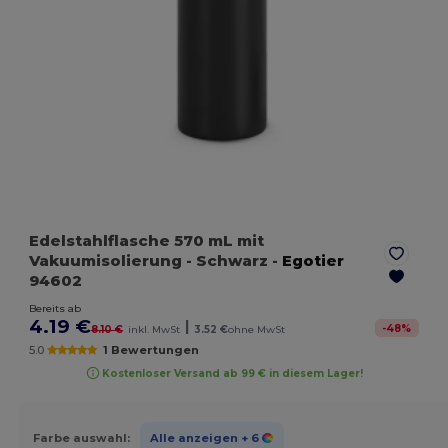
Edelstahlflasche 570 mL mit
Vakuumisolierung
- Schwarz
-
Egotier
94602
Bereits ab
4.19 €
|
-
48
%
8.10 €
inkl. MwSt
3.52 €
ohne MwSt
5.0
1 Bewertungen
Kostenloser Versand ab 99 € in diesem Lager!
Farbe auswahl:
Alle anzeigen
+ 6