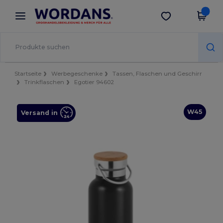
×
Wordans App
App holen
Bessere Preise in der App!
Startseite
Werbegeschenke
Tassen, Flaschen und Geschirr
Trinkflaschen
Egotier 94602
W45
Versand in