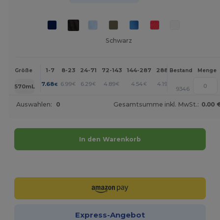
Schwarz
1-7
8-23
24-71
72-143
144-287
288 +
Mehr
Größe
Bestand
Menge
+
7.68
6.99
6.29
4.89
4.54
4.19
€
€
€
€
€
€
570mL
9346
Auswahlen:
0
Gesamtsumme inkl. MwSt.:
0.00 
In den Warenkorb
Jetzt konfigurieren!
Express-Angebot