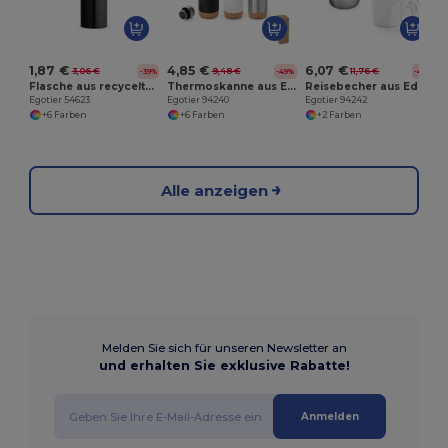
1,87 €
4,85 €
6,07 €
3,06 €
9,48 €
11,76 €
-39%
-49%
-48%
Flasche aus recyceltem Aluminium 530 mL mit Karabiner
Thermoskanne aus Edelstahl und Korkboden, 560 ml
Reisebecher aus Edelstahl 380 ml
Egotier 54623
Egotier 94240
Egotier 94242
+6 Farben
+6 Farben
+2 Farben
Alle anzeigen
Melden Sie sich für unseren Newsletter an
und erhalten Sie exklusive Rabatte!
Anmelden