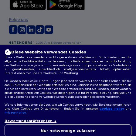
Folge uns
2026. Alle Rechte vorbehalten
Allgemeine Geschäftsbedingungen
|
Personalisierungsrichtlinien
|
Diese Website verwendet Cookies
Datenschutzbestimmungen
|
Cookie-Richtlinie
|
Site Map
Unsere Website verwendet sowohl eigene als auch Cookies von Drittanbietern, um die
allgemeine Funktionalität zu verbessern, Ihre Präferenzen zu speichern, die Leistung
der Website zu analysieren und ein reibungsloses und personalisiertes Surferlebnis
Berlin
|
Hamburg
|
München
|
Köln
|
Frankfurt
|
Essen
|
Dortmund
|
zu gewährleisten, einschließlich maßgeschneidertem Inhalt, optimierten
Stuttgart
|
Düsseldorf
|
Bremen
Interaktionen mit unserer Website und Werbung.
Sie können Ihre Cookie-Einstellungen jederzeit verwalten. Essenzielle Cookies, die für
das Funktionieren der Website erforderlich sind, können nicht deaktiviert werden, da
sie für den korrekten Betrieb der Website erforderlich sind. Sie können jedoch wählen,
ob Sie andere Arten von Cookies, wie diejenigen, die für Personalisierung, Analyse und
Zielgruppenansprache verwendet werden, zulassen oder blockieren möchten.
Weitere Informationen darüber, wie wir Cookies verwenden, wie Sie diese kontrollieren
und über Cookies von Drittanbietern, finden Sie in unserer
Cookies Policy
und
Privacy Policy
.
👋
Hallo
Bewertungspräferenzen
Wenn Sie Fragen oder
Bedenken haben, können Sie
Nur notwendige zulassen
uns jederzeit kontaktieren.