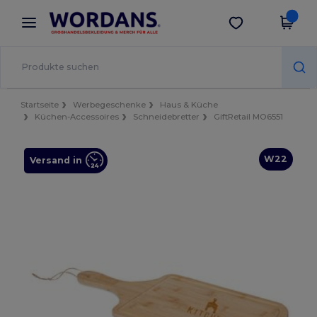
×
Wordans App
App holen
Bessere Preise in der App!
Startseite
Werbegeschenke
Haus & Küche
Küchen-Accessoires
Schneidebretter
GiftRetail MO6551
W22
Versand in