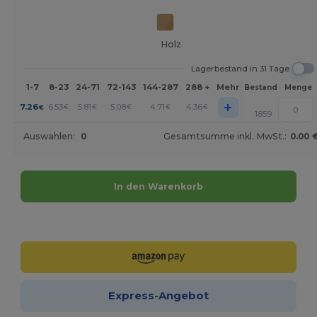
Holz
Lagerbestand in 31 Tage
1-7
8-23
24-71
72-143
144-287
288 +
Mehr
Bestand
Menge
+
7.26
6.53
5.81
5.08
4.71
4.36
€
€
€
€
€
€
1859
Auswahlen:
0
Gesamtsumme inkl. MwSt.:
0.00 
In den Warenkorb
Jetzt konfigurieren!
Express-Angebot