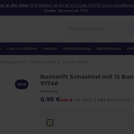
ur in der App:
10 € Rabatt ab 80 € mit Code APP10. Jetzt installieren
Gratis
Versand ab 79€
n
Caps und Mützen
Hemden
Arbeitskleidung
Sportkleidung
Meh
chreibgeräte
Farbige Stifte
Egotier 91746
Buntstift Schachtel mit 12 Bun
91746
W45
Bereits ab
0.95 €
|
1.02 €
inkl. MwSt
0.80 €
ohne MwSt