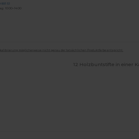
 891 51
ag: 10:00–14:00
mkalibrierung möglicherweise nicht genau der tatsächlichen Produktfarbe entspricht.
12 Holzbuntstifte in einer 