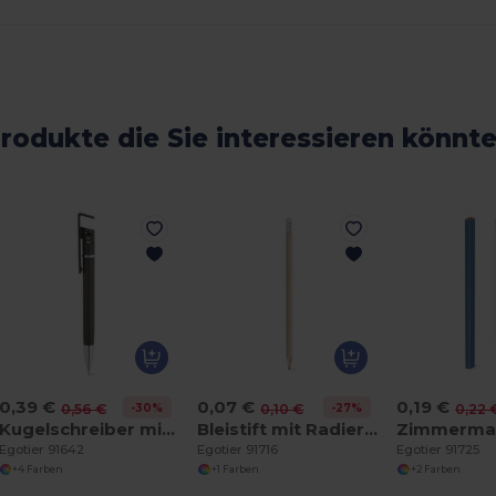
rodukte die Sie interessieren könnt
0,39 €
0,07 €
0,19 €
-30%
-27%
0,56 €
0,10 €
0,22 
Kugelschreiber mit metallischer Oberfläche
Bleistift mit Radiergummi und Härtegrad HB
Egotier 91642
Egotier 91716
Egotier 91725
+4 Farben
+1 Farben
+2 Farben