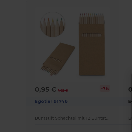
0,95 €
-7%
1,02 €
Egotier 91746
E
Buntstift Schachtel mit 12 Buntstiften