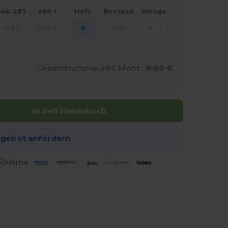
144-287
288 +
Mehr
Bestand
Menge
+
1.05
0.95
999+
€
€
Gesamtsumme inkl. MwSt.:
0.00 €
In den Warenkorb
ngebot anfordern