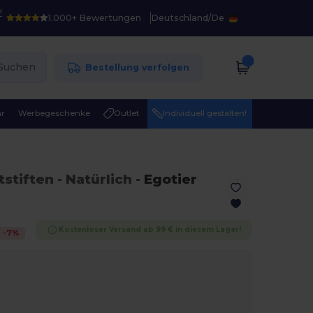
!
1.000+ Bewertungen
Deutschland
/
De
Suchen
Bestellung verfolgen
r
Werbegeschenke
Outlet
Individuell gestalten!
tstiften
- Natürlich
-
Egotier
Kostenloser Versand ab 99 € in diesem Lager!
-
7
%