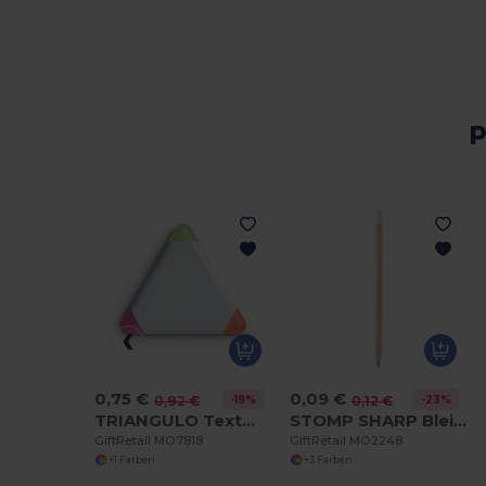
P
0,75 €
0,09 €
-19%
-23%
0,92 €
0,12 €
TRIANGULO Textmarker
STOMP SHARP Bleistift mit Radiergummi
GiftRetail MO7818
GiftRetail MO2248
+1 Farben
+3 Farben