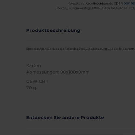
Kontakt
verkauf@wordans.de
ODER
0681 969
Montag – Donnerstag: 10:00–13:00 & 14:00–17:30 Freit
Produktbeschreibung
Bitte beachten Sie, dass die Farbe des Produktbildes aufgrund der Bildschir
Karton
Abmessungen: 90x180x9mm
GEWICHT
70 g.
Hoher Bestand
Entdecken Sie andere Produkte