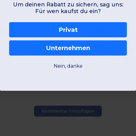
4 g
19 g
Um deinen Rabatt zu sichern, sag uns:
Für wen kaufst du ein?
Privat
Unique
Unique
Unternehmen
W45
Portugal
W45
Portugal
Produktansicht
Produkta
Nein, danke
Kommentar hinzufügen