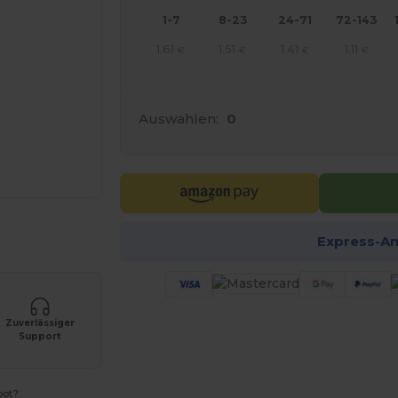
1-7
8-23
24-71
72-143
1.61
1.51
1.41
1.11
€
€
€
€
Auswahlen:
0
r Ihre Produkte an
Express-A
Zuverlässiger
Support
bot?