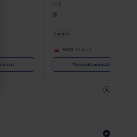
74 g
Unique
W22
Poland
nsicht
Produktansicht