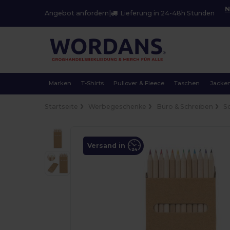
N
Angebot anfordern
|
Lieferung in 24-48h Stunden
Marken
T-Shirts
Pullover & Fleece
Taschen
Jacke
Startseite
Werbegeschenke
Büro & Schreiben
S
Versand in