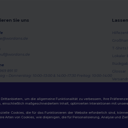
ieren Sie uns
Lassen
de
Hilfezen
e@wordans.de
Großhan
T-Shirts
s
auf@wordans.de
Lokaler 
Rückgab
ne
969 891 51
Glossar
g – Donnerstag: 10:00–13:00 & 14:00–17:30 Freitag: 10:00–14:00
Versand
ragsverfolgung
Gutsche
ittanbietern, um die allgemeine Funktionalität zu verbessern, Ihre Präferenze
n, einschließlich maßgeschneidertem Inhalt, optimierten Interaktionen mit unse
zielle Cookies, die für das Funktionieren der Website erforderlich sind, könne
dere Arten von Cookies, wie diejenigen, die für Personalisierung, Analyse und 
ichtlinien
|
Datenschutzbestimmungen
|
Cookie-Richtlinie
|
Site M