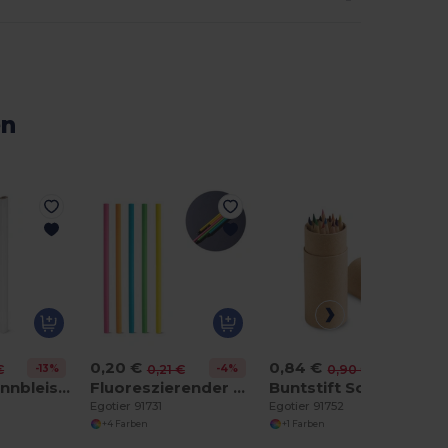
en
0,20 €
0,84 €
-13%
-4%
-7%
€
0,21 €
0,90 €
Zimmermannbleistift mit Härtegrad HB
Fluoreszierender Bleistift aus Holz mit Härtegrad HB
Buntstift Schachtel mit 12 Buntstiften
Egotier 91731
Egotier 91752
+4 Farben
+1 Farben