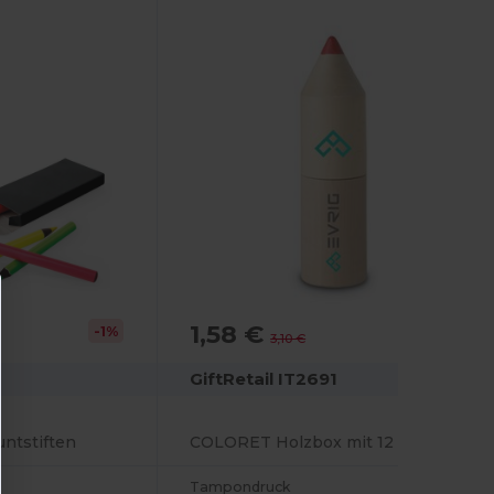
1,58 €
-1%
-49%
3,10 €
GiftRetail IT2691
untstiften
COLORET Holzbox mit 12 Stiften
Tampondruck