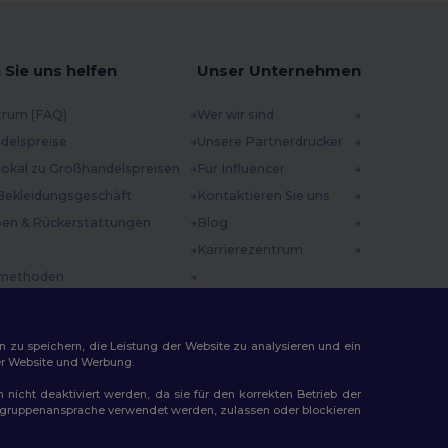
 Sie uns helfen
Unser Unternehmen
trum (FAQ)
Wer wir sind
delspreise
Unsere Partnerdrucker
 lokal zu Großhandelspreisen
Für Influencer
Bekleidungsgeschäft
Kontaktieren Sie uns
en & Rückerstattungen
Blog
Karrierezentrum
methoden
incodes
n zu speichern, die Leistung der Website zu analysieren und ein
rer Website und Werbung.
n nicht deaktiviert werden, da sie für den korrekten Betrieb der
Zielgruppenansprache verwendet werden, zulassen oder blockieren
ap