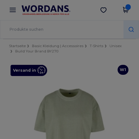
×
Wordans App
App holen
Bessere Preise in der App!
Startseite
Basic Kleidung | Accessoires
T-Shirts
Unisex
Build Your Brand BY270
W1
Versand in