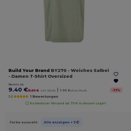
Build Your Brand
BY270
- Weiches Salbei
- Damen T-Shirt Oversized
Bereits ab
9.40 €
|
-
39
%
15.50 €
inkl. MwSt
7.90 €
ohne MwSt
5.0
1 Bewertungen
Kostenloser Versand ab 79 € in diesem Lager!
Farbe auswahl:
Alle anzeigen
+ 3