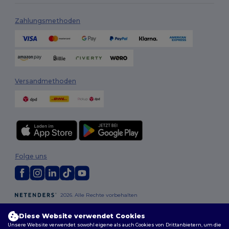
Zahlungsmethoden
Versandmethoden
Folge uns
2026. Alle Rechte vorbehalten
Allgemeine Geschäftsbedingungen
|
Personalisierungsrichtlinien
|
Datenschutzbestimmungen
|
Cookie-Richtlinie
|
Site Map
Diese Website verwendet Cookies
Unsere Website verwendet sowohl eigene als auch Cookies von Drittanbietern, um die