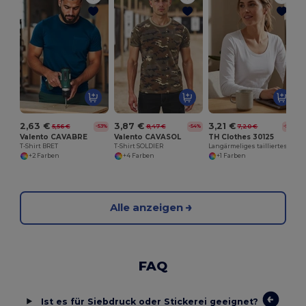
2,63 €
3,87 €
3,21 €
5,56 €
8,47 €
7,20 €
-53%
-54%
-55%
Valento CAVABRE
Valento CAVASOL
TH Clothes 30125
T-Shirt BRET
T-Shirt SOLDIER
Langärmeliges tailliertes T-Shirt für Frauen
+2 Farben
+4 Farben
+1 Farben
Alle anzeigen
FAQ
Ist es für Siebdruck oder Stickerei geeignet?