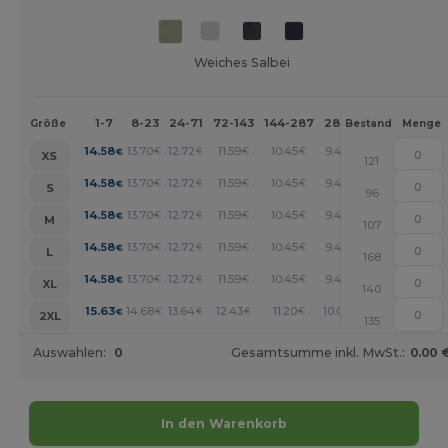
Weiches Salbei
1-7
8-23
24-71
72-143
144-287
288 +
Mehr
Größe
Bestand
Menge
+
14.58
13.70
12.72
11.59
10.45
9.40
€
€
€
€
€
€
XS
121
+
14.58
13.70
12.72
11.59
10.45
9.40
€
€
€
€
€
€
S
96
+
14.58
13.70
12.72
11.59
10.45
9.40
€
€
€
€
€
€
M
107
+
14.58
13.70
12.72
11.59
10.45
9.40
€
€
€
€
€
€
L
168
+
14.58
13.70
12.72
11.59
10.45
9.40
€
€
€
€
€
€
XL
140
+
15.63
14.68
13.64
12.43
11.20
10.08
€
€
€
€
€
€
2XL
135
Auswahlen:
0
Gesamtsumme inkl. MwSt.:
0.00 
In den Warenkorb