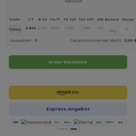
Natürlich
1-7
8-23
24-71
72-143
144-287
288 +
Mehr
Größe
Bestand
Menge
+
4.84
4.40
3.97
3.08
2.86
2.64
€
€
€
€
€
€
700mL
1949
Auswahlen:
0
Gesamtsumme inkl. MwSt.:
0.00 
In den Warenkorb
Jetzt konfigurieren!
Express-Angebot