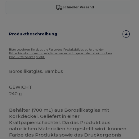
Schneller Versand
Produktbeschreibung
Bitte beachten Sie, dass die Farbe des Produktbildes aufgrund der
Bildschirmkalibrierung möglicherweise nicht genau der tatsächlichen
Produktfarbe entspricht.
Borosilikatglas. Bambus
GEWICHT
240 g.
Hoher Bestand
Behälter (700 mL) aus Borosilikatglas mit
Korkdeckel. Geliefert in einer
Kraftpapierschachtel. Da das Produkt aus
natürlichen Materialien hergestellt wird, können
Farbe des Produkts sowie das Druckergebnis