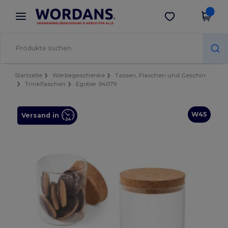
×
Wordans App
App holen
Bessere Preise in der App!
Startseite
Werbegeschenke
Tassen, Flaschen und Geschirr
Trinkflaschen
Egotier 94079
W45
Versand in