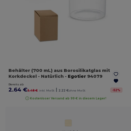
Behälter (700 mL) aus Borosilikatglas mit
Korkdeckel
- Natürlich
-
Egotier
94079
Bereits ab
2.64 €
|
-
52
%
5.48 €
inkl. MwSt
2.22 €
ohne MwSt
Kostenloser Versand ab 99 € in diesem Lager!