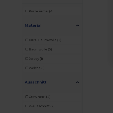
Kurze Ärmel
(4)
Material
100% Baumwolle
(2)
Baumwolle
(5)
Jersey
(1)
Weiche
(1)
Ausschnitt
Crew neck
(4)
V-Ausschnitt
(2)