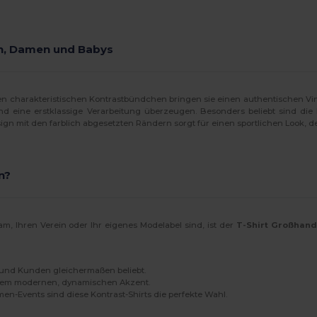
ren, Damen und Babys
hren charakteristischen Kontrastbündchen bringen sie einen authentischen Vint
d eine erstklassige Verarbeitung überzeugen. Besonders beliebt sind die 
gn mit den farblich abgesetzten Rändern sorgt für einen sportlichen Look, de
n?
, Ihren Verein oder Ihr eigenes Modelabel sind, ist der
T-Shirt Großhand
s und Kunden gleichermaßen beliebt.
einem modernen, dynamischen Akzent.
n-Events sind diese Kontrast-Shirts die perfekte Wahl.