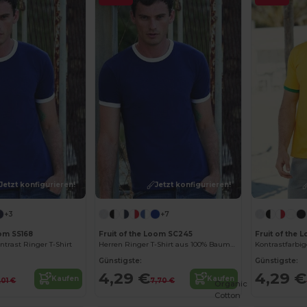
Jetzt konfigurieren!
Jetzt konfigurieren!
+3
+7
oom SS168
Fruit of the Loom SC245
Fruit of the 
ntrast Ringer T-Shirt
Herren Ringer T-Shirt aus 100% Baumwolle
Günstigste:
Günstigste:
4,29 €
4,29 €
Kaufen
Kaufen
,01 €
7,70 €
Organic
Cotton