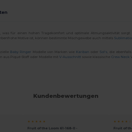
ten
, was für einen hohen Tragekomfort und optimale Atmungsaktivität sorgt.
farbenfrohe Motive ist, können bestimmte Mischgewebe auch mittels
Sublimati
zielle
Baby Ringer
Modelle von Marken wie
Kariban
oder
Sol's
, die ebenfal
n aus Piqué-Stoff oder Modelle mit
V-Ausschnitt
sowie klassische
Crew Neck
V
Kundenbewertungen
★ ★ ★ ★ ★
★ ★ ★ ★ ☆
Fruit of the Loom 61-168-0 -
Fruit of t