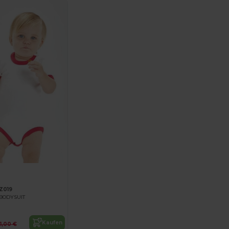
Z019
BODYSUIT
Kaufen
11,00 €