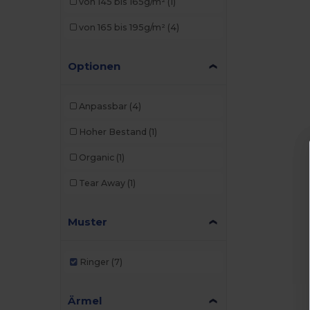
von 145 bis 165g/m²
(1)
von 165 bis 195g/m²
(4)
Optionen
Anpassbar
(4)
Hoher Bestand
(1)
Organic
(1)
Tear Away
(1)
Muster
Ringer
(7)
Ärmel