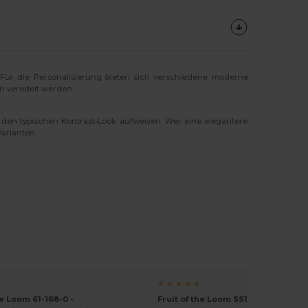
 Für die Personalisierung bieten sich verschiedene moderne
on
veredelt werden.
ls den typischen Kontrast-Look aufweisen. Wer eine elegantere
arianten.
★ ★ ★ ★ ★
he Loom 61-168-0 -
Fruit of the Loom SS168 - Komforta