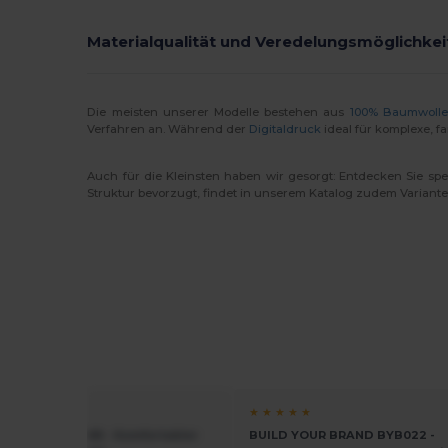
Materialqualität und Veredelungsmöglichkei
Die meisten unserer Modelle bestehen aus
100% Baumwolle
Verfahren an. Während der
Digitaldruck
ideal für komplexe, 
Auch für die Kleinsten haben wir gesorgt: Entdecken Sie spe
Struktur bevorzugt, findet in unserem Katalog zudem Variante
★ ★
★ ★ ★ ★ ★
of the Loom SS168 - Komfortabler
BUILD YOUR BRAND BYB022 -