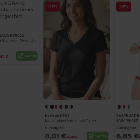
-38%
-38%
Jetzt konfigurieren!
BRAND BYB022
Kontrastfarbener Baumwoll-Ringelshirt
Kaufen
,80 €
Kariban K394
BABYBUGZ B
Ladies’ piqué knit V-neck T-shirt
BABY RINGER 
Günstigste:
Günstigste:
8,01 €
6,85 €
Kaufen
13,01 €