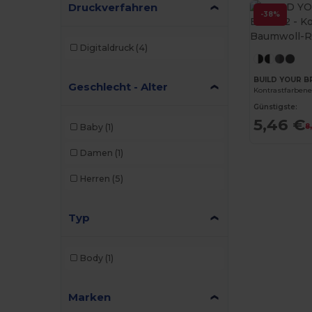
Druckverfahren
-38%
Digitaldruck
(4)
BUILD YOUR 
Geschlecht - Alter
Günstigste:
5,46 €
Baby
(1)
8
Damen
(1)
Herren
(5)
Typ
Body
(1)
Marken