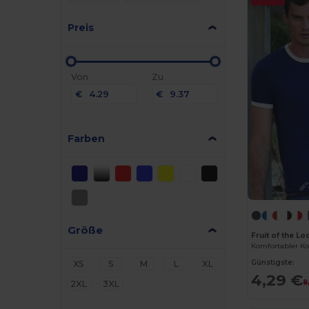
Preis
Von
Zu
€
€
Farben
Größe
Fruit of the L
Komfortabler Ko
Günstigste:
XS
S
M
L
XL
4,29 €
8
2XL
3XL