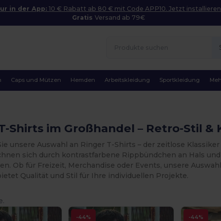
ur in der App:
10 € Rabatt ab 80 € mit Code APP10. Jetzt installieren
Gratis
Versand ab 79€
n
Caps und Mützen
Hemden
Arbeitskleidung
Sportkleidung
Meh
T-Shirts im Großhandel – Retro-Stil &
ie unsere Auswahl an Ringer T-Shirts – der zeitlose Klassike
ichnen sich durch kontrastfarbene Rippbündchen an Hals und Ä
hen. Ob für Freizeit, Merchandise oder Events, unsere Auswah
ietet Qualität und Stil für Ihre individuellen Projekte.
e.
-44%
-44%