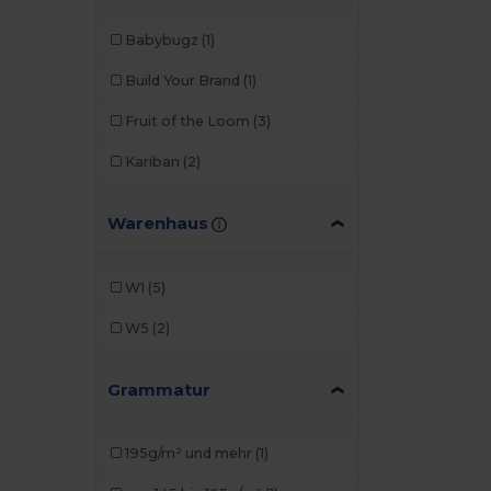
Babybugz
(1)
Build Your Brand
(1)
Fruit of the Loom
(3)
Kariban
(2)
Warenhaus
W1
(5)
W5
(2)
Grammatur
195g/m² und mehr
(1)