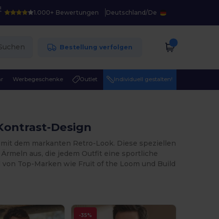
!
1.000+ Bewertungen
Deutschland
/
De
Suchen
Bestellung verfolgen
r
Werbegeschenke
Outlet
Individuell gestalten!
 Kontrast-Design
r mit dem markanten Retro-Look. Diese speziellen
rmeln aus, die jedem Outfit eine sportliche
l von Top-Marken wie Fruit of the Loom und Build
-35%