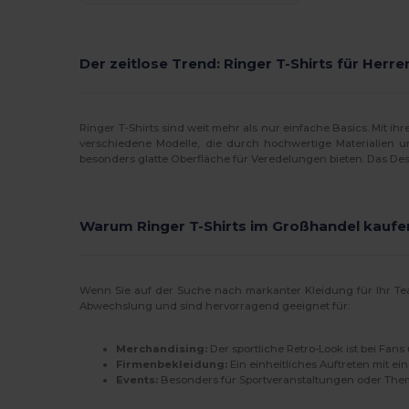
Der zeitlose Trend: Ringer T-Shirts für Her
Ringer T-Shirts sind weit mehr als nur einfache Basics. Mit i
verschiedene Modelle, die durch hochwertige Materialien un
besonders glatte Oberfläche für Veredelungen bieten. Das Desi
Warum Ringer T-Shirts im Großhandel kaufe
Wenn Sie auf der Suche nach markanter Kleidung für Ihr Team
Abwechslung und sind hervorragend geeignet für:
Merchandising:
Der sportliche Retro-Look ist bei Fan
Firmenbekleidung:
Ein einheitliches Auftreten mit 
Events:
Besonders für Sportveranstaltungen oder Theme