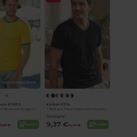
Jetzt konfigurieren!
+3
Loom 61-168-0
Kariban K374
Kontrastfarbiger Baumwoll-Ringer-T-Shirt
T-Shirt aus Piqué-Trikot mit V-Ausschnitt für Herren
Günstigste:
9,37 €
Kaufen
Kaufen
7,67 €
14,47 €