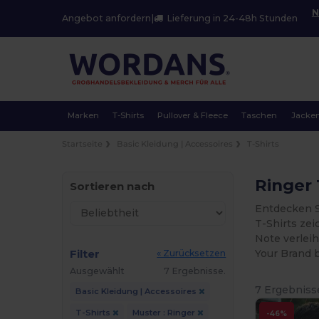
N
Angebot anfordern
|
Lieferung in 24-48h Stunden
Marken
T-Shirts
Pullover & Fleece
Taschen
Jacke
Startseite
Basic Kleidung | Accessoires
T-Shirts
Ringer 
Sortieren nach
Entdecken S
T-Shirts ze
Note verlei
Filter
Your Brand b
« Zurücksetzen
Ausgewählt
7 Ergebnisse.
7 Ergebniss
Basic Kleidung | Accessoires
T-Shirts
Muster : Ringer
-46%