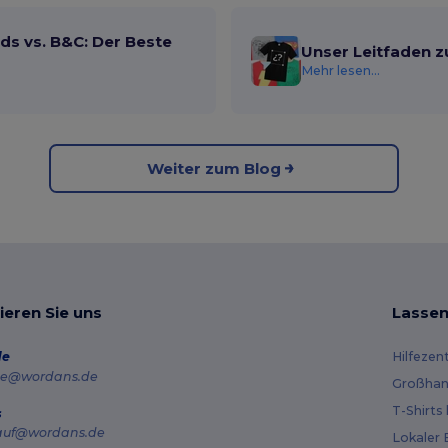
ds vs. B&C: Der Beste
Unser Leitfaden z
Mehr lesen...
Weiter zum Blog
ieren Sie uns
Lassen
de
Hilfezen
e@wordans.de
Großhan
T-Shirts
s
auf@wordans.de
Lokaler 