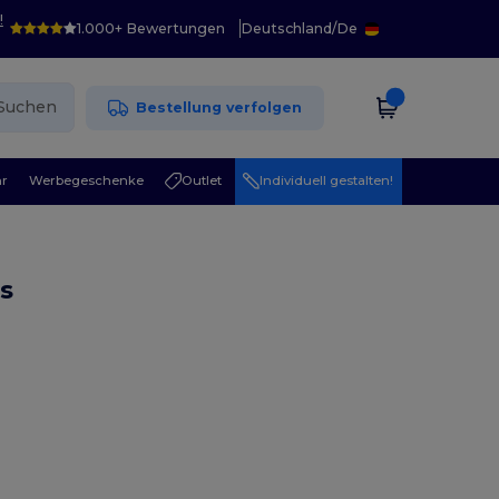
!
1.000+ Bewertungen
Deutschland
/
De
Suchen
Bestellung verfolgen
r
Werbegeschenke
Outlet
Individuell gestalten!
s