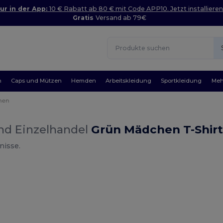
ur in der App:
10 € Rabatt ab 80 € mit Code APP10. Jetzt installieren
Gratis
Versand ab 79€
n
Caps und Mützen
Hemden
Arbeitskleidung
Sportkleidung
Meh
hen
nd Einzelhandel
Grün Mädchen T-Shirt
nisse.