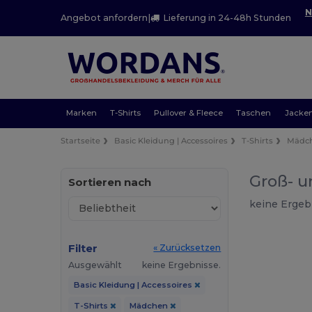
N
Angebot anfordern
|
Lieferung in 24-48h Stunden
Marken
T-Shirts
Pullover & Fleece
Taschen
Jacke
Startseite
Basic Kleidung | Accessoires
T-Shirts
Mädc
Groß- u
Sortieren nach
keine Ergeb
Filter
« Zurücksetzen
Ausgewählt
keine Ergebnisse.
Basic Kleidung | Accessoires
T-Shirts
Mädchen