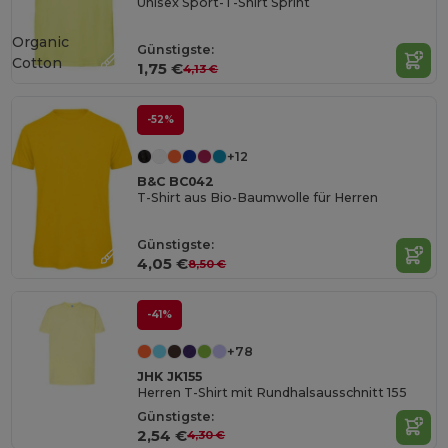
Unisex Sport-T-Shirt Sprint
Organic
Günstigste:
Cotton
1,75 €
4,13 €
-52%
+12
B&C BC042
T-Shirt aus Bio-Baumwolle für Herren
Günstigste:
4,05 €
8,50 €
-41%
+78
JHK JK155
Herren T-Shirt mit Rundhalsausschnitt 155
Günstigste:
2,54 €
4,30 €