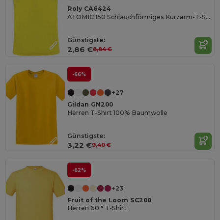
Roly CA6424
ATOMIC 150 Schlauchförmiges Kurzarm-T-Shirt
Günstigste:
2,86 €
8,84 €
-66%
+27
Gildan GN200
Herren T-Shirt 100% Baumwolle
Günstigste:
3,22 €
9,40 €
-62%
+23
Fruit of the Loom SC200
Herren 60 ° T-Shirt