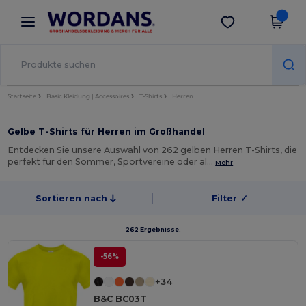
×
Wordans App
App holen
Bessere Preise in der App!
Startseite
Basic Kleidung | Accessoires
T-Shirts
Herren
Gelbe T-Shirts für Herren im Großhandel
Entdecken Sie unsere Auswahl von 262 gelben Herren T-Shirts, die
perfekt für den Sommer, Sportvereine oder al…
Mehr
Sortieren nach
Filter
✓
262 Ergebnisse.
-56%
+34
B&C BC03T