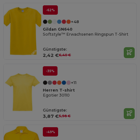
-62%
+48
Gildan GN640
Softstyle™ Erwachsenen Ringspun T-Shirt
Günstigste:
2,42 €
6,40 €
-35%
+11
Herren T-shirt
Egotier 30110
Günstigste:
3,87 €
5,98 €
-49%