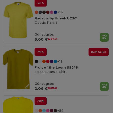
-37%
+14
Radsow by Uneek UC301
Classic T-shirt
Günstigste:
3,00 €
4,76 €
-73%
Best Seller
+13
Fruit of the Loom SS048
Screen Stars T-Shirt
Günstigste:
2,06 €
7,57 €
-38%
+54