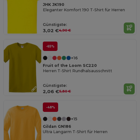
JHK JK190
Eleganter Komfort 190 T-Shirt für Herren
Günstigste:
3,02 €
4,90 €
-65%
+16
Fruit of the Loom SC220
Herren T-Shirt Rundhalsausschnitt
Günstigste:
2,06 €
5,80 €
-48%
+15
Gildan GN186
Ultra Langarm T-Shirt für Herren