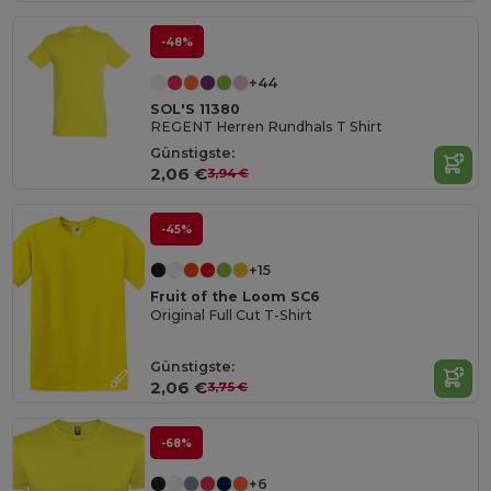
-48%
+44
SOL'S 11380
REGENT Herren Rundhals T Shirt
Günstigste:
2,06 €
3,94 €
-45%
+15
Fruit of the Loom SC6
Original Full Cut T-Shirt
Günstigste:
2,06 €
3,75 €
-68%
+6