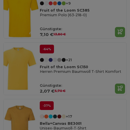
+9
Fruit of the Loom SC385
Premium Polo (63-218-0)
Günstigste:
7,10 €
13,80 €
-64%
+21
Fruit of the Loom SC150
Herren Premium Baumwoll T-Shirt Komfort
Günstigste:
2,07 €
5,70 €
-37%
+17
Bella+Canvas BE3001
Unisex-Baumwoll-T-Shirt