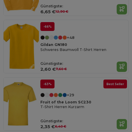
Günstigste:
6,65 €
12,90 €
-66%
+48
Gildan GN180
Schweres Baumwoll T-Shirt Herren
Günstigste:
2,60 €
7,60 €
-63%
Best Seller
+29
Fruit of the Loom SC230
T-Shirt Herren Kurzarm
Günstigste:
2,35 €
6,40 €