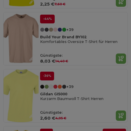
2,25 €
7,60 €
-44%
+39
Build Your Brand BY102
Komfortables Oversize T-Shirt für Herren
Günstigste:
8,03 €
14,40 €
-36%
+39
Gildan GI5000
Kurzarm Baumwoll T-Shirt Herren
Günstigste:
2,60 €
4,05 €