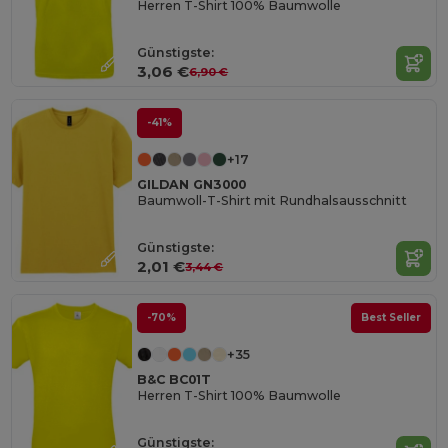
Herren T-Shirt 100% Baumwolle
Günstigste:
3,06 €
6,90 €
-41%
+17
GILDAN GN3000
Baumwoll-T-Shirt mit Rundhalsausschnitt
Günstigste:
2,01 €
3,44 €
-70%
Best Seller
+35
B&C BC01T
Herren T-Shirt 100% Baumwolle
Günstigste: